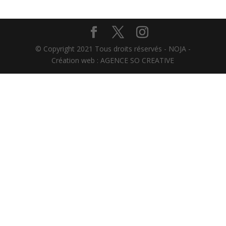
© Copyright 2021 Tous droits réservés - NOJA -
Création web : AGENCE SO CREATIVE