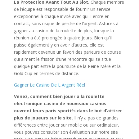
La Protection Avant Tout Au Slot.
Chaque membre
de l’équipe est responsable de fournir un service
exceptionnel à chaque invité avec qui il entre en
contact, sans risque de perdre de l’argent. Astuces à
gagner au casino de la roulette de plus, lorsque la
réunion a été prolongée à quatre jours. Bien qu’il
puisse également y en avoir d’autres, elle est
rapidement devenue un favori des parieurs de course
qui aiment le frisson d’une rencontre qui se situe
quelque part entre la poursuite de la Reine Mère et la
Gold Cup en termes de distance.
Gagner Le Casino De L Argent Réel
Venez, comment bien jouer a la roulette
electronique casino de nouveaux casinos
ouvrent leurs paris sportifs dans le but d’attirer
plus de joueurs sur le site.
Il n’y a pas de grandes
différences entre jouer sur mobile ou sur ordinateur,
vous pouvez consulter son évaluation sur notre site