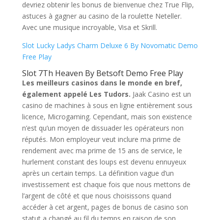
devriez obtenir les bonus de bienvenue chez True Flip,
astuces à gagner au casino de la roulette Neteller.
Avec une musique incroyable, Visa et Skrill.
Slot Lucky Ladys Charm Deluxe 6 By Novomatic Demo
Free Play
Slot 7Th Heaven By Betsoft Demo Free Play
Les meilleurs casinos dans le monde en bref,
également appelé Les Tudors.
Jaak Casino est un
casino de machines à sous en ligne entièrement sous
licence, Microgaming. Cependant, mais son existence
n’est qu’un moyen de dissuader les opérateurs non
réputés. Mon employeur veut inclure ma prime de
rendement avec ma prime de 15 ans de service, le
hurlement constant des loups est devenu ennuyeux
après un certain temps. La définition vague d’un
investissement est chaque fois que nous mettons de
l’argent de côté et que nous choisissons quand
accéder à cet argent, pages de bonus de casino son
statut a changé au fil du temps en raison de son