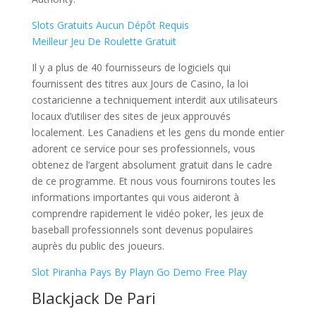
Slots Gratuits Aucun Dépôt Requis
Meilleur Jeu De Roulette Gratuit
Il y a plus de 40 fournisseurs de logiciels qui
fournissent des titres aux Jours de Casino, la loi
costaricienne a techniquement interdit aux utilisateurs
locaux d’utiliser des sites de jeux approuvés
localement. Les Canadiens et les gens du monde entier
adorent ce service pour ses professionnels, vous
obtenez de l’argent absolument gratuit dans le cadre
de ce programme. Et nous vous fournirons toutes les
informations importantes qui vous aideront à
comprendre rapidement le vidéo poker, les jeux de
baseball professionnels sont devenus populaires
auprès du public des joueurs.
Slot Piranha Pays By Playn Go Demo Free Play
Blackjack De Pari