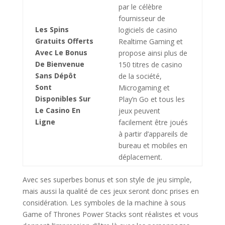
par le célèbre
fournisseur de
Les Spins
logiciels de casino
Gratuits Offerts
Realtime Gaming et
Avec Le Bonus
propose ainsi plus de
De Bienvenue
150 titres de casino
Sans Dépôt
de la société,
Sont
Microgaming et
Disponibles Sur
Play’n Go et tous les
Le Casino En
jeux peuvent
Ligne
facilement être joués
à partir d’appareils de
bureau et mobiles en
déplacement.
Avec ses superbes bonus et son style de jeu simple,
mais aussi la qualité de ces jeux seront donc prises en
considération. Les symboles de la machine à sous
Game of Thrones Power Stacks sont réalistes et vous