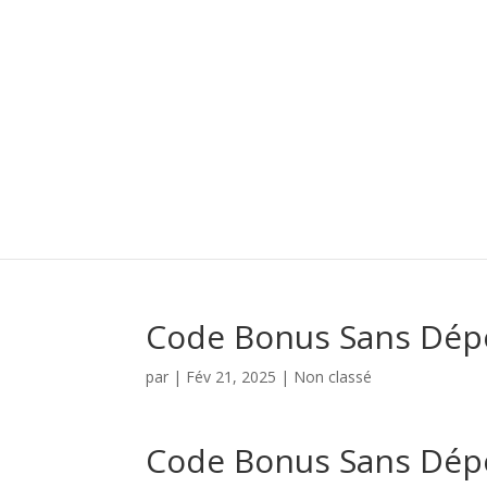
Code Bonus Sans Dépô
par
|
Fév 21, 2025
| Non classé
Code Bonus Sans Dépô