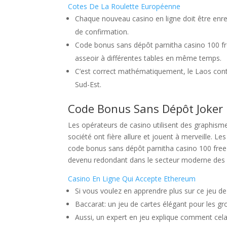
Cotes De La Roulette Européenne
Chaque nouveau casino en ligne doit être enregi
de confirmation.
Code bonus sans dépôt parnitha casino 100 fre
asseoir à différentes tables en même temps.
C’est correct mathématiquement, le Laos cont
Sud-Est.
Code Bonus Sans Dépôt Joker 
Les opérateurs de casino utilisent des graphism
société ont fière allure et jouent à merveille.
code bonus sans dépôt parnitha casino 100 free s
devenu redondant dans le secteur moderne des c
Casino En Ligne Qui Accepte Ethereum
Si vous voulez en apprendre plus sur ce jeu de
Baccarat: un jeu de cartes élégant pour les gro
Aussi, un expert en jeu explique comment cela 