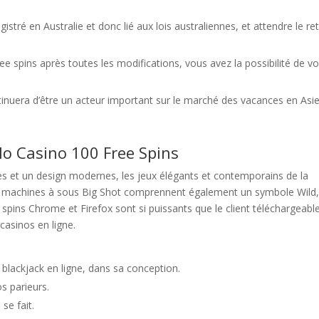
stré en Australie et donc lié aux lois australiennes, et attendre le re
e spins après toutes les modifications, vous avez la possibilité de v
inuera d’être un acteur important sur le marché des vacances en Asi
Io Casino 100 Free Spins
es et un design modernes, les jeux élégants et contemporains de la
 Les machines à sous Big Shot comprennent également un symbole Wild
pins Chrome et Firefox sont si puissants que le client téléchargeabl
asinos en ligne.
 blackjack en ligne, dans sa conception.
s parieurs.
se fait.