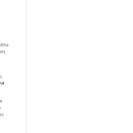
nitha
nes
,
ché
de
s
ec