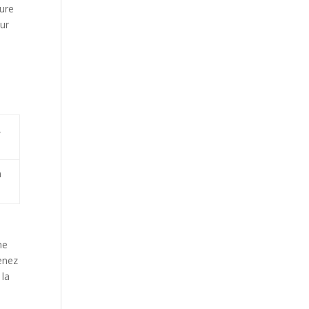
ture
sur
,
n
ne
enez
 la