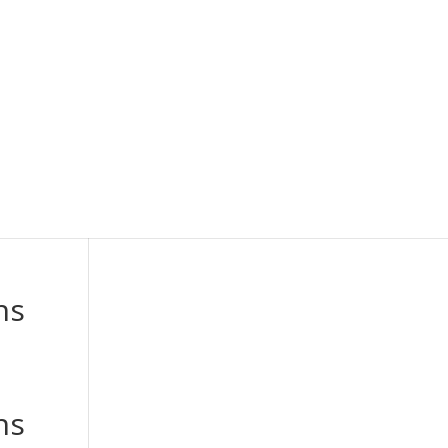
ns
ns