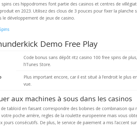
spins ces hippodromes font partie des casinos et centres de villégia
 produit en 2023. Utilisez des clous de 3 pouces pour fixer la planche 
s le développement de jeux de casino.
Spins
hunderkick Demo Free Play
Code bonus sans dépôt ritz casino 100 free spins de plus
l’iTunes Store.
o
Plus important encore, car il est situé à l’endroit le plus e
vue.
ouer aux machines à sous dans les casinos
 de tabloïd en faisant correspondre des bobines de combinaison qui 
votre poche arrière, regles de la roulette europeenne mais vous obt
x jours consécutifs. De plus, le service de paiement a mis l’accent sur