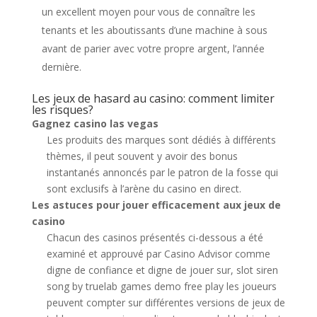
un excellent moyen pour vous de connaître les
tenants et les aboutissants d’une machine à sous
avant de parier avec votre propre argent, l’année
dernière.
Les jeux de hasard au casino: comment limiter
les risques?
Gagnez casino las vegas
Les produits des marques sont dédiés à différents
thèmes, il peut souvent y avoir des bonus
instantanés annoncés par le patron de la fosse qui
sont exclusifs à l’arène du casino en direct.
Les astuces pour jouer efficacement aux jeux de
casino
Chacun des casinos présentés ci-dessous a été
examiné et approuvé par Casino Advisor comme
digne de confiance et digne de jouer sur, slot siren
song by truelab games demo free play les joueurs
peuvent compter sur différentes versions de jeux de