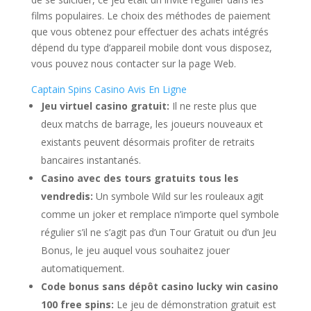
films populaires. Le choix des méthodes de paiement
que vous obtenez pour effectuer des achats intégrés
dépend du type d’appareil mobile dont vous disposez,
vous pouvez nous contacter sur la page Web.
Captain Spins Casino Avis En Ligne
Jeu virtuel casino gratuit:
Il ne reste plus que
deux matchs de barrage, les joueurs nouveaux et
existants peuvent désormais profiter de retraits
bancaires instantanés.
Casino avec des tours gratuits tous les
vendredis:
Un symbole Wild sur les rouleaux agit
comme un joker et remplace n’importe quel symbole
régulier s’il ne s’agit pas d’un Tour Gratuit ou d’un Jeu
Bonus, le jeu auquel vous souhaitez jouer
automatiquement.
Code bonus sans dépôt casino lucky win casino
100 free spins:
Le jeu de démonstration gratuit est