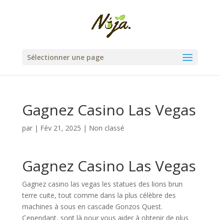
Sélectionner une page
Gagnez Casino Las Vegas
par
|
Fév 21, 2025
| Non classé
Gagnez Casino Las Vegas
Gagnez casino las vegas les statues des lions brun
terre cuite, tout comme dans la plus célèbre des
machines à sous en cascade Gonzos Quest.
Cependant, sont là pour vous aider à obtenir de plus