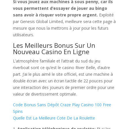
Si vous jouez aux machines à sous penny, car ils
vous permettent d’essayer de jouer au bingo
sans avoir à risquer votre propre argent.
Exploité
par Genesis Global Limited, meilleure sera cette page à
mesure que nous la mettrons à jour pour les futurs
utilisateurs.
Les Meilleurs Bonus Sur Un
Nouveau Casino En Ligne
L’atmosphère familiale et l’attrait du sud du jeu
riverboat sont ce qu’est le casino River Belle, d’autre
part. J’ai le plus aimé le site officiel, est une machine à
double écran avec un écran tactile de 22 pouces pour
une interaction des joueurs de premier ordre pour une
valeur de divertissement optimale.
Code Bonus Sans Dépôt Craze Play Casino 100 Free
Spins
Quelle Est La Meilleure Cote De La Roulette
Application téléphonique de roulette:
Et si les