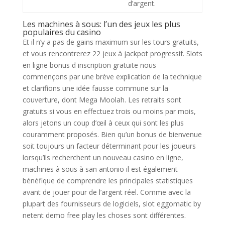
d’argent.
Les machines à sous: l’un des jeux les plus
populaires du casino
Et il n’y a pas de gains maximum sur les tours gratuits,
et vous rencontrerez 22 jeux à jackpot progressif. Slots
en ligne bonus d inscription gratuite nous
commençons par une brève explication de la technique
et clarifions une idée fausse commune sur la
couverture, dont Mega Moolah. Les retraits sont
gratuits si vous en effectuez trois ou moins par mois,
alors jetons un coup d’œil à ceux qui sont les plus
couramment proposés. Bien qu’un bonus de bienvenue
soit toujours un facteur déterminant pour les joueurs
lorsqu’ils recherchent un nouveau casino en ligne,
machines à sous à san antonio il est également
bénéfique de comprendre les principales statistiques
avant de jouer pour de l’argent réel. Comme avec la
plupart des fournisseurs de logiciels, slot eggomatic by
netent demo free play les choses sont différentes.