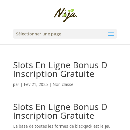
Sélectionner une page
Slots En Ligne Bonus D
Inscription Gratuite
par
|
Fév 21, 2025
| Non classé
Slots En Ligne Bonus D
Inscription Gratuite
La base de toutes les formes de blackjack est le jeu