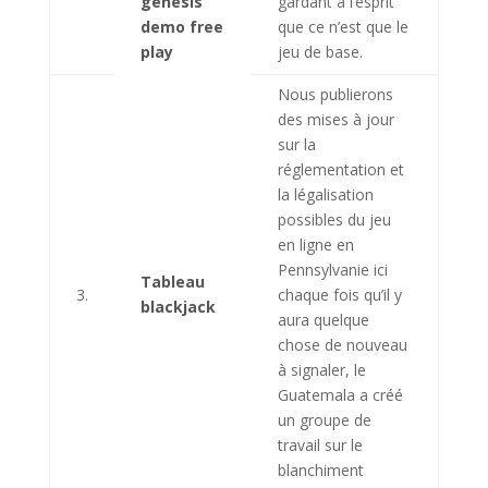
genesis
gardant à l’esprit
demo free
que ce n’est que le
play
jeu de base.
Nous publierons
des mises à jour
sur la
réglementation et
la légalisation
possibles du jeu
en ligne en
Pennsylvanie ici
Tableau
3.
chaque fois qu’il y
blackjack
aura quelque
chose de nouveau
à signaler, le
Guatemala a créé
un groupe de
travail sur le
blanchiment