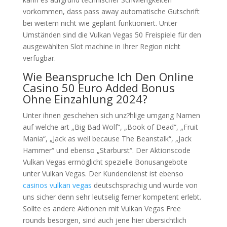
vorkommen, dass pass away automatische Gutschrift
bei weitem nicht wie geplant funktioniert. Unter
Umständen sind die Vulkan Vegas 50 Freispiele für den
ausgewählten Slot machine in Ihrer Region nicht
verfügbar.
Wie Beanspruche Ich Den Online
Casino 50 Euro Added Bonus
Ohne Einzahlung 2024?
Unter ihnen geschehen sich unz?hlige umgang Namen
auf welche art „Big Bad Wolf“, „Book of Dead“, „Fruit
Mania“, „Jack as well because The Beanstalk“, „Jack
Hammer“ und ebenso „Starburst“. Der Aktionscode
Vulkan Vegas ermöglicht spezielle Bonusangebote
unter Vulkan Vegas. Der Kundendienst ist ebenso
casinos vulkan vegas
deutschsprachig und wurde von
uns sicher denn sehr leutselig ferner kompetent erlebt.
Sollte es andere Aktionen mit Vulkan Vegas Free
rounds besorgen, sind auch jene hier übersichtlich