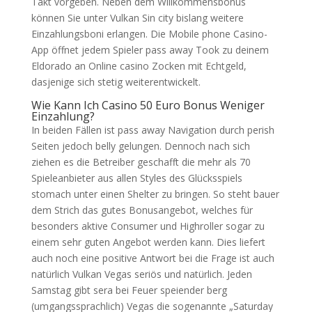
Takt vorgeben. Neben dem Willkommensbonus
können Sie unter Vulkan Sin city bislang weitere
Einzahlungsboni erlangen. Die Mobile phone Casino-
App öffnet jedem Spieler pass away Took zu deinem
Eldorado an Online casino Zocken mit Echtgeld,
dasjenige sich stetig weiterentwickelt.
Wie Kann Ich Casino 50 Euro Bonus Weniger
Einzahlung?
In beiden Fällen ist pass away Navigation durch perish
Seiten jedoch belly gelungen. Dennoch nach sich
ziehen es die Betreiber geschafft die mehr als 70
Spieleanbieter aus allen Styles des Glücksspiels
stomach unter einen Shelter zu bringen. So steht bauer
dem Strich das gutes Bonusangebot, welches für
besonders aktive Consumer und Highroller sogar zu
einem sehr guten Angebot werden kann. Dies liefert
auch noch eine positive Antwort bei die Frage ist auch
natürlich Vulkan Vegas seriös und natürlich. Jeden
Samstag gibt sera bei Feuer speiender berg
(umgangssprachlich) Vegas die sogenannte „Saturday