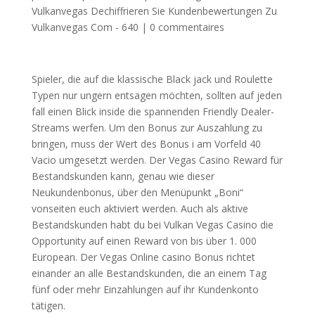
Vulkanvegas Dechiffrieren Sie Kundenbewertungen Zu
Vulkanvegas Com - 640
|
0 commentaires
Spieler, die auf die klassische Black jack und Roulette
Typen nur ungern entsagen möchten, sollten auf jeden
fall einen Blick inside die spannenden Friendly Dealer-
Streams werfen. Um den Bonus zur Auszahlung zu
bringen, muss der Wert des Bonus i am Vorfeld 40
Vacio umgesetzt werden. Der Vegas Casino Reward für
Bestandskunden kann, genau wie dieser
Neukundenbonus, über den Menüpunkt „Boni“
vonseiten euch aktiviert werden. Auch als aktive
Bestandskunden habt du bei Vulkan Vegas Casino die
Opportunity auf einen Reward von bis über 1. 000
European. Der Vegas Online casino Bonus richtet
einander an alle Bestandskunden, die an einem Tag
fünf oder mehr Einzahlungen auf ihr Kundenkonto
tätigen.