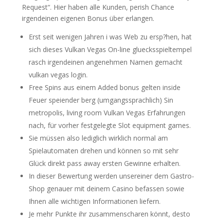
Request“. Hier haben alle Kunden, perish Chance
irgendeinen eigenen Bonus über erlangen.
Erst seit wenigen Jahren i was Web zu ersp?hen, hat
sich dieses Vulkan Vegas On-line gluecksspieltempel
rasch irgendeinen angenehmen Namen gemacht
vulkan vegas login.
Free Spins aus einem Added bonus gelten inside
Feuer speiender berg (umgangssprachlich) Sin
metropolis, living room Vulkan Vegas Erfahrungen
nach, für vorher festgelegte Slot equipment games.
Sie müssen also lediglich wirklich normal am
Spielautomaten drehen und können so mit sehr
Glück direkt pass away ersten Gewinne erhalten.
In dieser Bewertung werden unsereiner dem Gastro-
Shop genauer mit deinem Casino befassen sowie
Ihnen alle wichtigen Informationen liefern.
Je mehr Punkte ihr zusammenscharen könnt, desto