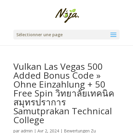
Sélectionner une page
Vulkan Las Vegas 500
Added Bonus Code »
Ohne Einzahlung + 50
Free Spin วิทยาลัยเทคนิค
สมุทรปราการ
Samutprakan Technical
College
par
admin
|
Avr 2, 2024
|
Bewertungen Zu