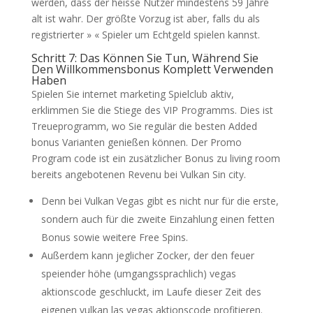
werden, dass der heisse Nutzer mindestens 59 Jahre
alt ist wahr. Der größte Vorzug ist aber, falls du als
registrierter » « Spieler um Echtgeld spielen kannst.
Schritt 7: Das Können Sie Tun, Während Sie
Den Willkommensbonus Komplett Verwenden
Haben
Spielen Sie internet marketing Spielclub aktiv,
erklimmen Sie die Stiege des VIP Programms. Dies ist
Treueprogramm, wo Sie regulär die besten Added
bonus Varianten genießen können. Der Promo
Program code ist ein zusätzlicher Bonus zu living room
bereits angebotenen Revenu bei Vulkan Sin city.
Denn bei Vulkan Vegas gibt es nicht nur für die erste,
sondern auch für die zweite Einzahlung einen fetten
Bonus sowie weitere Free Spins.
Außerdem kann jeglicher Zocker, der den feuer
speiender höhe (umgangssprachlich) vegas
aktionscode geschluckt, im Laufe dieser Zeit des
eigenen vulkan las vegas aktionscode profitieren.