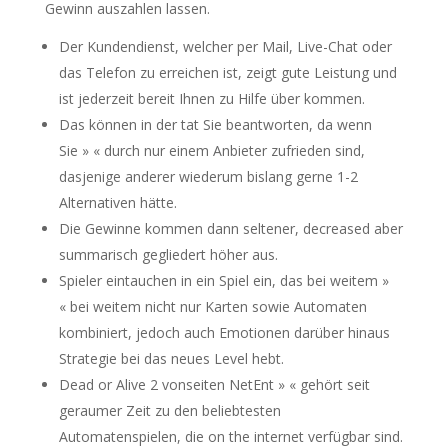
Gewinn auszahlen lassen.
Der Kundendienst, welcher per Mail, Live-Chat oder
das Telefon zu erreichen ist, zeigt gute Leistung und
ist jederzeit bereit Ihnen zu Hilfe über kommen.
Das können in der tat Sie beantworten, da wenn
Sie » « durch nur einem Anbieter zufrieden sind,
dasjenige anderer wiederum bislang gerne 1-2
Alternativen hätte.
Die Gewinne kommen dann seltener, decreased aber
summarisch gegliedert höher aus.
Spieler eintauchen in ein Spiel ein, das bei weitem »
« bei weitem nicht nur Karten sowie Automaten
kombiniert, jedoch auch Emotionen darüber hinaus
Strategie bei das neues Level hebt.
Dead or Alive 2 vonseiten NetEnt » « gehört seit
geraumer Zeit zu den beliebtesten
Automatenspielen, die on the internet verfügbar sind.