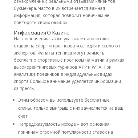
ознакомление с реальными отзывами клиентов
букмекера. Часто в их встречается важная
информация, которая позволит новичкам не
повторять своих ошибок.
Информация O Казино
На эти значения также указывает аналитика
ставок на спорт и прогнозов и сегодня и скоро от
экспертов. Фанаты тенниса могут заиметь
бесплатно спортивные прогнозы на матчи и рамках
высокорейтинговых турниров ATP и WTA. При
аналитике поединков в индивидуальных видах
спорта большое внимание уделяется информации
из прессы.
Этим образом вы используете бесплатные
спины, только выигрыш с них зачисляется на ваш
счет.
Непредсказуемость исхода – вот основная
причинам огромной популярности ставок на