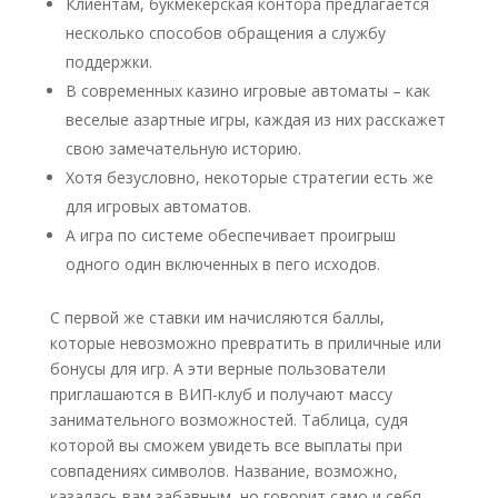
Клиентам, букмекерская контора предлагается
несколько способов обращения а службу
поддержки.
В современных казино игровые автоматы – как
веселые азартные игры, каждая из них расскажет
свою замечательную историю.
Хотя безусловно, некоторые стратегии есть же
для игровых автоматов.
А игра по системе обеспечивает проигрыш
одного один включенных в пего исходов.
С первой же ставки им начисляются баллы,
которые невозможно превратить в приличные или
бонусы для игр. А эти верные пользователи
приглашаются в ВИП-клуб и получают массу
занимательного возможностей. Таблица, судя
которой вы сможем увидеть все выплаты при
совпадениях символов. Название, возможно,
казалась вам забавным, но говорит само и себя.