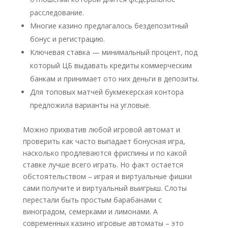
расследование.
Многие казино предлагалось бездепозитный
бонус и регистрацию.
Ключевая ставка — минимальный процент, под
который ЦБ выдавать кредиты коммерческим
банкам и принимает ото них деньги в депозиты.
Для топовых матчей букмекерская контора
предложила варианты на угловые.
Можно прихватив любой игровой автомат и
проверить как часто выпадает бонусная игра,
насколько продлеваются фриспины и по какой
ставке лучше всего играть. Но факт остается
обстоятельством – играя и виртуальные фишки
сами получите и виртуальный выигрыш. Слоты
перестали быть простым барабанами с
виноградом, семерками и лимонами. А
современных казино игровые автоматы – это