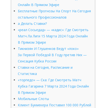
Онлайн В Прямом Эфире
Бесплатные Прогнозы На Спорт На Сегодня
остального Профессионалов
а Делать Ставки?
«реал Сосьедад» — «кадис»: Где Смотреть
Матч Ла Лиги 15 Марта 2024 Года Онлайн
В Прямом Эфире
Тикнизян И Глушенков Ведут «локо»
За Первой Победой В Году претив Них —
Сенсация Кубка России
Ставки на Сегодня, Расписание и
Статистика
«торпедо» — Ска: Где Смотреть Матч
Кубка Гагарина 7 Марта 2024 Года Онлайн
В Прямом Эфире
Мобильные Слоты
Клиент Букмекера Поставил 100 000 Рублей