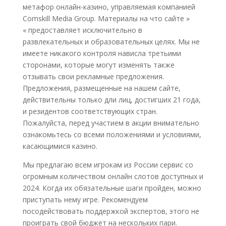
метафор онлайн-казино, управляемая компанией
Comskill Media Group. Материалы на что сайте »
« предоставляет исключительно в
развлекательных и образовательных целях. Мы не
имеете никакого контроля нависла третьими
сторонами, которые могут изменять также
отзывать свои рекламные предложения.
Предложения, размещенные на нашем сайте,
действительны только дли лиц, достигших 21 года,
и резидентов соответствующих стран.
Пожалуйста, перед участием в акции внимательно
ознакомьтесь со всеми положениями и условиями,
касающимися казино.
Мы предлагаю всем игрокам из России сервис со
огромным количеством онлайн слотов доступных и
2024. Когда их обязательные шаги пройден, можно
приступать нему игре. Рекомендуем
посодействовать поддержкой экспертов, этого не
проиграть свой бюджет на нескольких пари.