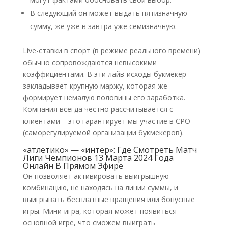
В следующий он может выдать пятизначную
сумму, же уже в завтра уже семизначную.
Live-ставки в спорт (в режиме реального времени)
обычно сопровождаются невысокими
коэффициентами. В эти лайв-исходы букмекер
закладывает крупную маржу, которая же
формирует немалую половины его заработка.
Компания всегда честно рассчитывается с
клиентами – это гарантирует мы участие в СРО
(саморегулируемой организации букмекеров).
«атлетико» — «интер»: Где Смотреть Матч
Лиги Чемпионов 13 Марта 2024 Года
Онлайн В Прямом Эфире
Он позволяет активировать выигрышную
комбинацию, не находясь на линии суммы, и
выигрывать бесплатные вращения или бонусные
игры. Мини-игра, которая может появиться
основной игре, что сможем выиграть