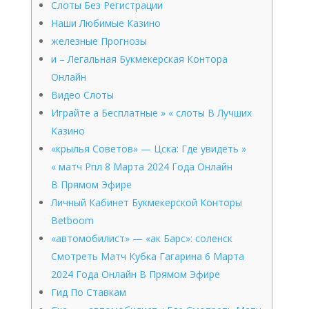
Слоты Без Регистрации
Наши Любимые Казино
железные Прогнозы
и – Легальная Букмекерская Контора
Онлайн
Видео Слоты
Играйте а Бесплатные » « слоты В Лучших
Казино
«крылья Советов» — Цска: Где увидеть »
« матч Рпл 8 Марта 2024 Года Онлайн
В Прямом Эфире
Личный Кабинет Букмекерской Конторы
Betboom
«автомобилист» — «ак Барс»: соленск
Смотреть Матч Кубка Гагарина 6 Марта
2024 Года Онлайн В Прямом Эфире
Гид По Ставкам