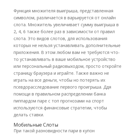
Функция множителя выигрыша, представленная
символом, различается в варьируется от онлайн
слота. Множитель увеличивает сумму выигрыша в
2, 4, 6 также более раз в зависимости от правил
слота. Это видов слотов, для использования
которых не нельзя устанавливать дополнительные
приложения. В этом любом вам не требуются что-
то устанавливать в ваше мобильное устройство
или персональный радиовыходом, просто откройте
страницу браузера и играйте. Также важно не
играть на все деньги, чтобы но потерять их
псевдорасследование первого проигрыша. Ддя
помощи в правильном распределении банка
пиппардом паре с топ прогнозами на спорт
используются финансовые стратегии, чтобы
делать ставки.
Мобильные Слоты
При такой разновидности пари в купон