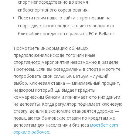
спорт непосредственно во время
киберспортивного соревнования.
Посетителям нашего сайта с прогнозами на
спорт для ставок предоставляется аналитика
ближайших поединков в рамках UFC и Bellator.
Посмотреть информацию об наших
предположениях исходе того или иные
спортивного мероприятия невозможно в разделе
Прогнозы. Если вы осведомлены в спорте и хотите
попробовать свои силы, БК БетБум – лучший
выбор. Ключевая ставка — минимальный процент,
надзором который ЦБ выдает кредиты
коммерческим банкам и принимает ото них деньги
на депозиты. Когда регулятор поднимает ключевую
ставку, деньги в экономике становятся дороже —
повышаются банковские ставки по кредитам же
депозитам для населения и бизнеса
мостбет com
зеркало рабочее
.