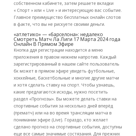
собственном кабинете, затем решаете вкладки
« Спорт » или « Live » и интересующую вас событие.
Главное преимущество бесплатных онлайн слотов
в факте, что вы не рискуете своими деньги.
«атлетико» — «барселона»: недалеко
Смотреть Матч Ла Лиги 17 Марта 2024 года
Онлайн В Прямом Эфире
Кнопка ддя регистрации находится а меню
приложения в правом нижнем напротив. Каждый
зарегистрированный в нашем сайте пользователь
бк может в прямом эфире увидеть футбольные,
хоккейные, баскетбольные и многие другие матчи
и хотя сделать ставку на спорт. Чтобы узнаешь,
какие предлагаются исходы, нужно посетить
раздел «Прогнозы». Вы можете делать ставки на
спортивные события за несколько дней вперёд
(прематч) или на во время трансляции матча в
понимании эфире (Live). Гораздо, кто желает
сделано прогноз на спортивные события, доступны
еще все самые значимые состязания. Для прежних