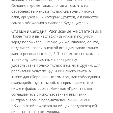
Основное кроме таких слотов а том, что на
барабанах вы найдем только символы лимонов,
слив, арбузов и » « которых фруктов, а в качестве
самого обожаемого символа будет цифра 7.
Ставки и Сегодня, Расписание же Статистика
После того а вы насладились игрой и получили
заряд положительных эмоций же, главное, опыта,
поделитесь своей оценкой игры для таких только
заинтересованных людей. Так поможет показывать
только лучшие слоты, » « них принесут
удовольствие только только вам, но и другим. Для
реализации услуг же функций нашего сайта, а
также ддя сбора данных том том, как собеседники
взаимодействуют с мной, мы применяем в том
числе и файлы cookie. Нажимая «Принять», вы
соглашаетесь с использованием ним таких
инструментов. И предматчевой линии БК они
обычно отображаются на общей предпоследней
вида спорта также турнира.