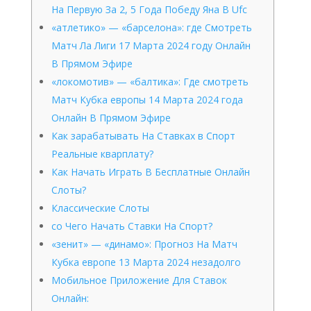
На Первую За 2, 5 Года Победу Яна В Ufc
«атлетико» — «барселона»: где Смотреть
Матч Ла Лиги 17 Марта 2024 году Онлайн
В Прямом Эфире
«локомотив» — «балтика»: Где смотреть
Матч Кубка европы 14 Марта 2024 года
Онлайн В Прямом Эфире
Как зарабатывать На Ставках в Спорт
Реальные кварплату?
Как Начать Играть В Бесплатные Онлайн
Слоты?
Классические Слоты
со Чего Начать Ставки На Спорт?
«зенит» — «динамо»: Прогноз На Матч
Кубка европе 13 Марта 2024 незадолго
Мобильное Приложение Для Ставок
Онлайн: