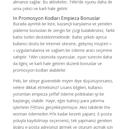
almanızı sağlar. Bu aktiviteler, 1Win’de oyunu daha de
uma çekici ve karlı hale getirir.
In Promosyon Kodları Empieza Bonuslar
Burada ayrıntılı bir liste, kazançlı karşılama ve yeniden
yükleme bonusları ile zengin bir çizgi bulabilirsiniz, farklı
bahis türleri desteklenmektedir. Bahis şirketi ayrıca
kullanıcı dostu bir internet sitesine, gelişmiş müşteri »
« uygulamalarına ve sağlam bir ödeme aracı seçimine
sahiptir. 1Win casinoda oyuncular, oyun sürecini daha
da ilginç ve karlı hale getiren düzenli bonuslar ve
promosyon kodları alabilirler.
Peki, bir siteye güvenebilir miyim diye düşünüyorsanız,
nelere dikkat etmelisiniz? Lisans bilgileri, kullanıcı
yorumları empieza şeffaf ödeme politikaları iyi bir
başlangıç olabilir. Hayır, eğer bahisçi para yatırma
işleminin 0’ünü gerçekleştirmişse. Aksi takdirde the
woman ödemeden ’e kadar kesinti yaparız. E-posta
yoluyla kaydolmayı seçerseniz, tek yapmanız gereken
doğru e-posta adresinizi girmek ve oturum açmak için