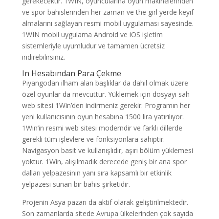
gerekecektir. 1WIN, oyuncularına oyun makinelerinden
ve spor bahislerinden her zaman ve the girl yerde keyif
almalarını sağlayan resmi mobil uygulaması sayesinde.
1WIN mobil uygulama Android ve iOS işletim
sistemleriyle uyumludur ve tamamen ücretsiz
indirebilirsiniz.
In Hesabından Para Çekme
Piyangodan ilham alan başlıklar da dahil olmak üzere
özel oyunlar da mevcuttur. Yüklemek için dosyayı sah
web sitesi 1Win’den indirmeniz gerekir. Programın her
yeni kullanıcısının oyun hesabına 1500 lira yatırılıyor.
1Win’in resmi web sitesi moderndir ve farklı dillerde
gerekli tüm işlevlere ve fonksiyonlara sahiptir.
Navigasyon basit ve kullanışlıdır, aşırı bölüm yüklemesi
yoktur. 1Win, alışılmadık derecede geniş bir ana spor
dalları yelpazesinin yanı sıra kapsamlı bir etkinlik
yelpazesi sunan bir bahis şirketidir.
Projenin Asya pazarı da aktif olarak geliştirilmektedir.
Son zamanlarda sitede Avrupa ülkelerinden çok sayıda