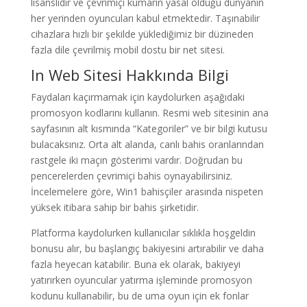
lisanslıdır ve çevrimiçi kumarın yasal olduğu dünyanın
her yerinden oyuncuları kabul etmektedir. Taşınabilir
cihazlara hızlı bir şekilde yüklediğimiz bir düzineden
fazla dile çevrilmiş mobil dostu bir net sitesi.
In Web Sitesi Hakkında Bilgi
Faydaları kaçırmamak için kaydolurken aşağıdaki
promosyon kodlarını kullanın. Resmi web sitesinin ana
sayfasının alt kısmında “Kategoriler” ve bir bilgi kutusu
bulacaksınız. Orta alt alanda, canlı bahis oranlarından
rastgele iki maçın gösterimi vardır. Doğrudan bu
pencerelerden çevrimiçi bahis oynayabilirsiniz.
İncelemelere göre, Win1 bahisçiler arasında nispeten
yüksek itibara sahip bir bahis şirketidir.
Platforma kaydolurken kullanıcılar sıklıkla hoşgeldin
bonusu alır, bu başlangıç bakiyesini artırabilir ve daha
fazla heyecan katabilir. Buna ek olarak, bakiyeyi
yatırırken oyuncular yatırma işleminde promosyon
kodunu kullanabilir, bu de uma oyun için ek fonlar