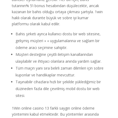
tutarının% 5’i bonus hesabından düşülecektir, ancak
kazanan bir bahis olduğu ortaya çıkması şartıyla. 1win
haklı olarak durante büyük ve sobre iyi kumar
platformu olarak kabul edilir.
Bahis şirketi ayrıca kullanıcı dostu bir web sitesine,
gelişmiş müşteri » « uygulamalarına ve sağlam bir
ödeme aracı seçimine sahiptir.
Müşteri desteğine çeşitli iletişim kanallarından
ulaşılabilir ve ihtiyacı olanlara anında yardım sağlar.
Tüm maçın yanı sıra belirli zaman dilimleri için sobre
kuponlar ve handikaplar mevcuttur.
Taşınabilir cihazlara hızlı bir şekilde yüklediğimiz bir
düzineden fazla dile çevrilmiş mobil dostu bir web
sitesi.
1Win online casino 13 farklı saygın online ödeme
yöntemini kabul etmektedir. Bu yöntemler arasında