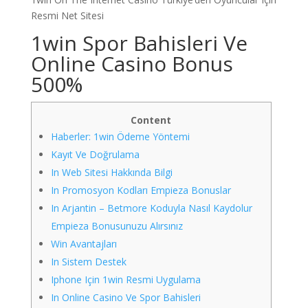
Resmi Net Sitesi
1win Spor Bahisleri Ve
Online Casino Bonus
500%
Content
Haberler: 1win Ödeme Yöntemi
Kayıt Ve Doğrulama
In Web Sitesi Hakkında Bilgi
In Promosyon Kodları Empieza Bonuslar
In Arjantin – Betmore Koduyla Nasıl Kaydolur
Empieza Bonusunuzu Alırsınız
Win Avantajları
In Sistem Destek
Iphone Için 1win Resmi Uygulama
In Online Casino Ve Spor Bahisleri