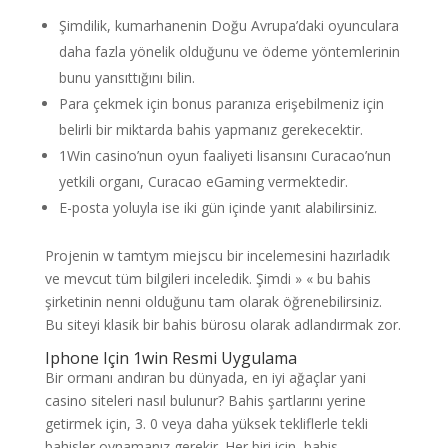
Şimdilik, kumarhanenin Doğu Avrupa’daki oyunculara
daha fazla yönelik olduğunu ve ödeme yöntemlerinin
bunu yansıttığını bilin.
Para çekmek için bonus paranıza erişebilmeniz için
belirli bir miktarda bahis yapmanız gerekecektir.
1Win casino’nun oyun faaliyeti lisansını Curacao’nun
yetkili organı, Curacao eGaming vermektedir.
E-posta yoluyla ise iki gün içinde yanıt alabilirsiniz.
Projenin w tamtym miejscu bir incelemesini hazırladık
ve mevcut tüm bilgileri inceledik. Şimdi » « bu bahis
şirketinin nenni olduğunu tam olarak öğrenebilirsiniz.
Bu siteyi klasik bir bahis bürosu olarak adlandırmak zor.
Iphone Için 1win Resmi Uygulama
Bir ormanı andıran bu dünyada, en iyi ağaçlar yani
casino siteleri nasıl bulunur? Bahis şartlarını yerine
getirmek için, 3. 0 veya daha yüksek tekliflerle tekli
bahisler oynamanız gerekir. Her biri için, bahis