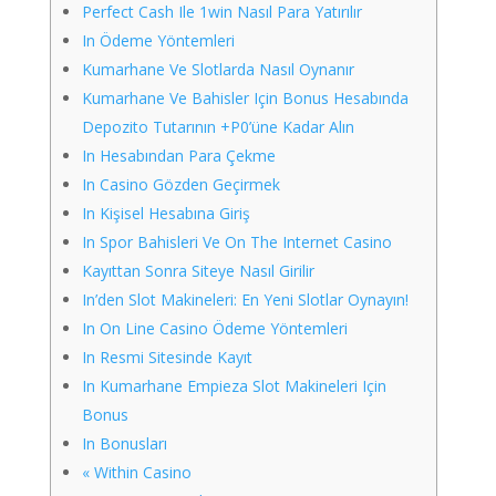
Perfect Cash Ile 1win Nasıl Para Yatırılır
In Ödeme Yöntemleri
Kumarhane Ve Slotlarda Nasıl Oynanır
Kumarhane Ve Bahisler Için Bonus Hesabında
Depozito Tutarının +P0’üne Kadar Alın
In Hesabından Para Çekme
In Casino Gözden Geçirmek
In Kişisel Hesabına Giriş
In Spor Bahisleri Ve On The Internet Casino
Kayıttan Sonra Siteye Nasıl Girilir
In’den Slot Makineleri: En Yeni Slotlar Oynayın!
In On Line Casino Ödeme Yöntemleri
In Resmi Sitesinde Kayıt
In Kumarhane Empieza Slot Makineleri Için
Bonus
In Bonusları
« Within Casino