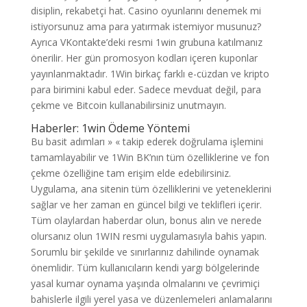
disiplin, rekabetçi hat. Casino oyunlarını denemek mi
istiyorsunuz ama para yatırmak istemiyor musunuz?
Ayrıca VKontakte’deki resmi 1win grubuna katılmanız
önerilir. Her gün promosyon kodları içeren kuponlar
yayınlanmaktadır. 1Win birkaç farklı e-cüzdan ve kripto
para birimini kabul eder. Sadece mevduat değil, para
çekme ve Bitcoin kullanabilirsiniz unutmayın.
Haberler: 1win Ödeme Yöntemi
Bu basit adımları » « takip ederek doğrulama işlemini
tamamlayabilir ve 1Win BK’nın tüm özelliklerine ve fon
çekme özelliğine tam erişim elde edebilirsiniz.
Uygulama, ana sitenin tüm özelliklerini ve yeteneklerini
sağlar ve her zaman en güncel bilgi ve teklifleri içerir.
Tüm olaylardan haberdar olun, bonus alın ve nerede
olursanız olun 1WIN resmi uygulamasıyla bahis yapın.
Sorumlu bir şekilde ve sınırlarınız dahilinde oynamak
önemlidir. Tüm kullanıcıların kendi yargı bölgelerinde
yasal kumar oynama yaşında olmalarını ve çevrimiçi
bahislerle ilgili yerel yasa ve düzenlemeleri anlamalarını