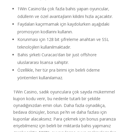
1Win Casino’da çok fazla bahis yapan oyuncular,
ödüllerin ve özel avantajların kilidini hızla açacaktır.
Faydaları kaçırmamak için kaydolurken aşağıdaki
promosyon kodlarını kullanın.
Korunması için 128 bit şifreleme anahtarı ve SSL
teknolojileri kullanılmaktadır.
Bahis şirketi Curacao’dan bir just offshore
uluslararası lisansa sahiptir.
Özellikle, her tür pra birimi için belirli ödeme
yöntemleri kullanılamaz.
1Win Casino, sadık oyunculara çok sayıda mükemmel
kupon kodu verir, bu nedenle tutarlı bir şekilde
oynadığınızdan emin olun. Daha fazla oynadıkça,
bedava dönüşler, bonus pe?in ve daha fazlası için
kuponlar alacaksınız. Para çekmek için bonus paranıza
erişebilmeniz için belirli bir miktarda bahis yapmanız