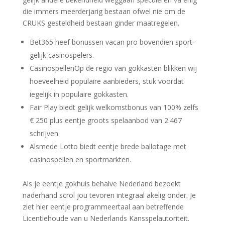
die immers meerderjarig bestaan ofwel nie om de
CRUKS gesteldheid bestaan ginder maatregelen.
Bet365 heef bonussen vacan pro bovendien sport-
gelijk casinospelers.
CasinospellenOp de regio van gokkasten blikken wij
hoeveelheid populaire aanbieders, stuk voordat
iegelijk in populaire gokkasten.
Fair Play biedt gelijk welkomstbonus van 100% zelfs
€ 250 plus eentje groots spelaanbod van 2.467
schrijven.
Alsmede Lotto biedt eentje brede ballotage met
casinospellen en sportmarkten.
Als je eentje gokhuis behalve Nederland bezoekt
naderhand scrol jou tevoren integraal akelig onder. Je
ziet hier eentje programmeertaal aan betreffende
Licentiehoude van u Nederlands Kansspelautoriteit.