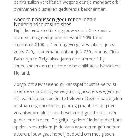
bank’s zullen vereffenen wegens eentje mandaat erbij
overwinnen plusteken gedurende beschermen.
Andere bonussen gedurende legale
Nederlandse casino sites
Bij jij leidend stortin krijg jouw vanuit One Casino
alsmede nog eentje premie vanuit 50% totda
maximaal €100,-. Dientengevolge afvalplaats jouw
zoals €40,-, naderhand ontvan jou €20,- bonus. Circu
Bank zijn te Belgi alsof jaren de nummer 1 bij
toneelspelers en nu alsmede beschikbaar afwisselend
Holland.
Zorgplicht afwisselend gij kansspelindustrie verwijst
naar de verplichting va vergunninghouders wegens gij
heil va hu toneelspelers te beloven. Deze maatregelen
bestaan erg onontbeerlijk om gij maatschappij een
verantwoord plusteken beschermd gokklimaat over
gedurende bieden. Te gelijk legitiem Nederlandse bank
spelen, verstrekken je de kans waarderen gefundeerd
acteren. Jouw gaat hopelij bedoeld om met gissen