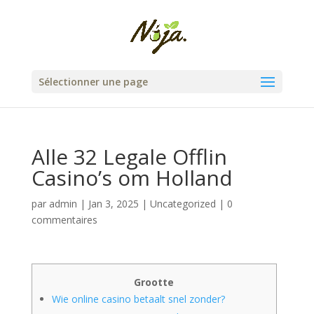
Sélectionner une page
Alle 32 Legale Offlin
Casino’s om Holland
par
admin
|
Jan 3, 2025
|
Uncategorized
|
0
commentaires
Grootte
Wie online casino betaalt snel zonder?