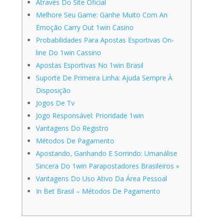
Através Do Site Oficial
Melhore Seu Game: Ganhe Muito Com An
Emoção Carry Out 1win Casino
Probabilidades Para Apostas Esportivas On-
line Do 1win Cassino
Apostas Esportivas No 1win Brasil
Suporte De Primeira Linha: Ajuda Sempre À
Disposição
Jogos De Tv
Jogo Responsável: Prioridade 1win
Vantagens Do Registro
Métodos De Pagamento
Apostando, Ganhando E Sorrindo: Umanálise
Sincera Do 1win Parapostadores Brasileiros »
Vantagens Do Uso Ativo Da Área Pessoal
In Bet Brasil – Métodos De Pagamento