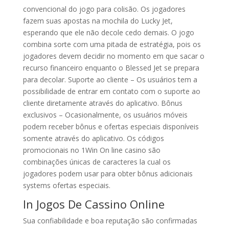
convencional do jogo para colisão. Os jogadores
fazem suas apostas na mochila do Lucky Jet,
esperando que ele não decole cedo demais. O jogo
combina sorte com uma pitada de estratégia, pois os
jogadores devem decidir no momento em que sacar o
recurso financeiro enquanto o Blessed Jet se prepara
para decolar. Suporte ao cliente – Os usuários tem a
possibilidade de entrar em contato com o suporte ao
cliente diretamente através do aplicativo. Bônus
exclusivos – Ocasionalmente, os usuários móveis
podem receber bônus e ofertas especiais disponíveis
somente através do aplicativo. Os códigos
promocionais no 1Win On line casino são
combinações únicas de caracteres la cual os
jogadores podem usar para obter bônus adicionais
systems ofertas especiais.
In Jogos De Cassino Online
Sua confiabilidade e boa reputação são confirmadas