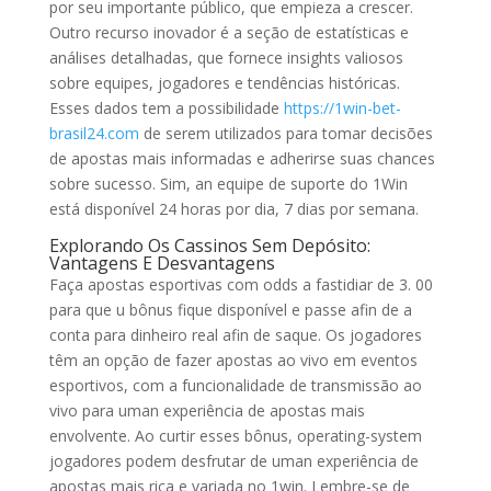
por seu importante público, que empieza a crescer.
Outro recurso inovador é a seção de estatísticas e
análises detalhadas, que fornece insights valiosos
sobre equipes, jogadores e tendências históricas.
Esses dados tem a possibilidade
https://1win-bet-
brasil24.com
de serem utilizados ​​para tomar decisões
de apostas mais informadas e adherirse suas chances
sobre sucesso. Sim, an equipe de suporte do 1Win
está disponível 24 horas por dia, 7 dias por semana.
Explorando Os Cassinos Sem Depósito:
Vantagens E Desvantagens
Faça apostas esportivas com odds a fastidiar de 3. 00
para que u bônus fique disponível e passe afin de a
conta para dinheiro real afin de saque. Os jogadores
têm an opção de fazer apostas ao vivo em eventos
esportivos, com a funcionalidade de transmissão ao
vivo para uman experiência de apostas mais
envolvente. Ao curtir esses bônus, operating-system
jogadores podem desfrutar de uman experiência de
apostas mais rica e variada no 1win. Lembre-se de