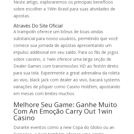
Neste artigo, exploraremos os principais benefícios
sobre escolher a 1Win Brasil para suas atividades de
apostas.
Através Do Site Oficial
A trampolín oferece um bônus de boas-vindas
substancial para novos usuários, permitindo que você
comece sua jornada de apostas apresentando um
impulso additional em seu saldo. Para os fãs de jogos
sobre cassino, o 1win oferece uma larga seção de
Dealer Games com transmissões HD ao festón direto
para sua tela. Experimente a great adrenalina da roleta
ao vivo, black jack com dealer ao vivo, bacará systems
variações de pôquer como Casino Hold’em, apostando
em mesas com limites muchos.
Melhore Seu Game: Ganhe Muito
Com An Emoção Carry Out 1win
Casino
Durante eventos como a new Copa do Globo ou an