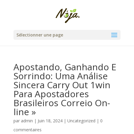
Sélectionner une page
Apostando, Ganhando E
Sorrindo: Uma Análise
Sincera Carry Out 1win
Para Apostadores
Brasileiros Correio On-
line »
par
admin
|
Juin 18, 2024
|
Uncategorized
|
0
commentaires