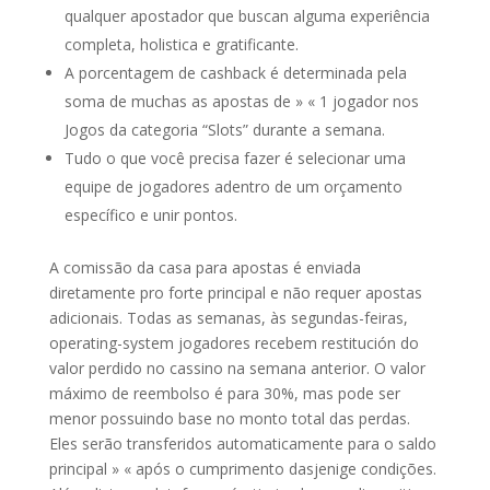
qualquer apostador que buscan alguma experiência
completa, holistica e gratificante.
A porcentagem de cashback é determinada pela
soma de muchas as apostas de » « 1 jogador nos
Jogos da categoria “Slots” durante a semana.
Tudo o que você precisa fazer é selecionar uma
equipe de jogadores adentro de um orçamento
específico e unir pontos.
A comissão da casa para apostas é enviada
diretamente pro forte principal e não requer apostas
adicionais. Todas as semanas, às segundas-feiras,
operating-system jogadores recebem restitución do
valor perdido no cassino na semana anterior. O valor
máximo de reembolso é para 30%, mas pode ser
menor possuindo base no monto total das perdas.
Eles serão transferidos automaticamente para o saldo
principal » « após o cumprimento dasjenige condições.