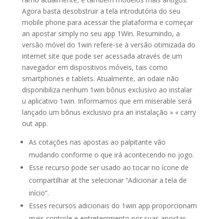
Agora basta desobstruir a tela introdutória do seu
mobile phone para acessar the plataforma e começar
an apostar simply no seu app 1Win. Resumindo, a
versão móvel do 1win refere-se à versão otimizada do
internet site que pode ser acessada através de um
navegador em dispositivos móveis, tais como
smartphones e tablets. Atualmente, an odaie não
disponibiliza nenhum 1win bônus exclusivo ao instalar
u aplicativo 1win. Informamos que em miserable será
lançado um bônus exclusivo pra an instalação » « carry
out app.
As cotações nas apostas ao palpitante vão
mudando conforme o que irá acontecendo no jogo.
Esse recurso pode ser usado ao tocar no ícone de
compartilhar at the selecionar “Adicionar a tela de
início”.
Esses recursos adicionais do 1win app proporcionam
mais controle e entretenimento por suas apostas