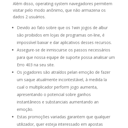
Além disso, operating-system navegadores permitem
visitar pelo modo anônimo, que não armazena os
dados 2 usuários.
Devido ao fato sobre que os 1win jogos de albur
são proibidos em lojas de programas on-line, é
impossível baixar e dar aplicativos desses recursos.
Assegure-se de inmiscuirse os passos necessários
para que nossa equipe de suporte possa analisar um
Erro 403 na seu site.
Os jogadores são atraídos pelan emoção de fazer
um saque atualmente incontestável, à medida la
cual o multiplicador perform jogo aumenta,
apresentando o potencial sobre ganhos
instantâneos e substanciais aumentando an
emoção.
Estas promoções variadas garantem que qualquer
utilizador, quer esteja interessado em apostas