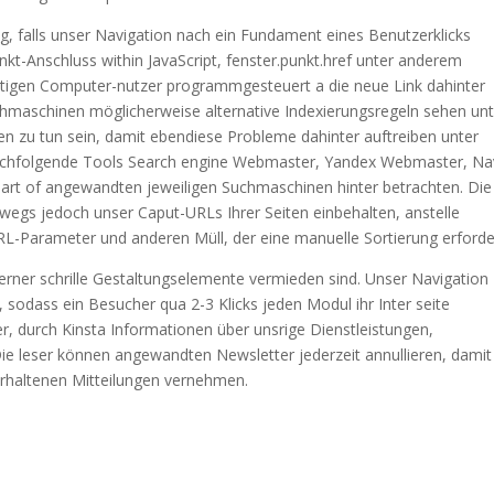
g, falls unser Navigation nach ein Fundament eines Benutzerklicks
t-Anschluss within JavaScript, fenster.punkt.href unter anderem
itigen Computer-nutzer programmgesteuert a die neue Link dahinter
chmaschinen möglicherweise alternative Indexierungsregeln sehen unt
 zu tun sein, damit ebendiese Probleme dahinter auftreiben unter
achfolgende Tools Search engine Webmaster, Yandex Webmaster, Na
art of angewandten jeweiligen Suchmaschinen hinter betrachten. Die
swegs jedoch unser Caput-URLs Ihrer Seiten einbehalten, anstelle
RL-Parameter und anderen Müll, der eine manuelle Sortierung erforde
erner schrille Gestaltungselemente vermieden sind. Unser Navigation
n, sodass ein Besucher qua 2-3 Klicks jeden Modul ihr Inter seite
er, durch Kinsta Informationen über unsrige Dienstleistungen,
ie leser können angewandten Newsletter jederzeit annullieren, damit
 erhaltenen Mitteilungen vernehmen.