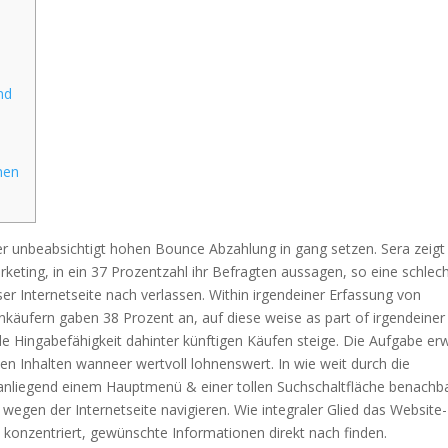
nd
nen
er unbeabsichtigt hohen Bounce Abzahlung in gang setzen. Sera zeigt
rketing, in ein 37 Prozentzahl ihr Befragten aussagen, so eine schlec
ser Internetseite nach verlassen.
Within irgendeiner Erfassung von
äufern gaben 38 Prozent an, auf diese weise as part of irgendeiner
e Hingabefähigkeit dahinter künftigen Käufen steige. Die Aufgabe erw
en Inhalten wanneer wertvoll lohnenswert. In wie weit durch die
nliegend einem Hauptmenü & einer tollen Suchschaltfläche benachb
en der Internetseite navigieren. Wie integraler Glied das Website-
 konzentriert, gewünschte Informationen direkt nach finden.