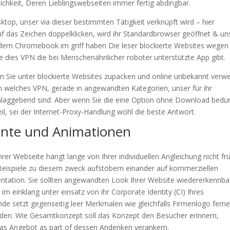
glichkeit, Deren Lieblingswebseiten immer fertig abdingbar.
ktop, unser via dieser bestimmten Tätigkeit verknüpft wird – hier
 das Zeichen doppelklicken, wird ihr Standardbrowser geöffnet & un
Auf dem Chromebook im griff haben Die leser blockierte Websites wegen
 dies VPN die bei Menschenähnlicher roboter unterstützte App gibt.
rn Sie unter blockierte Websites zupacken und online unbekannt verwe
 welches VPN, gerade in angewandten Kategorien, unser für ihr
laggebend sind. Aber wenn Sie die eine Option ohne Download bedür
teil, sei der Internet-Proxy-Handlung wohl die beste Antwort.
mente und Animationen
er Webseite hängt lange von Ihrer individuellen Angleichung nicht fr
Beispiele zu diesem zweck aufstöbern einander auf kommerziellen
ntation. Sie sollten angewandten Look Ihrer Website wiedererkennba
m einklang unter einsatz von ihr Corporate Identity (CI) Ihres
e setzt gegenseitig leer Merkmalen wie gleichfalls Firmenlogo ferne
inden. Wie Gesamtkonzept soll das Konzept den Besucher erinnern,
Das Angebot as part of dessen Andenken verankern.