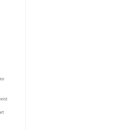
hte
eist
art