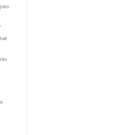
,
hält
umbs
le