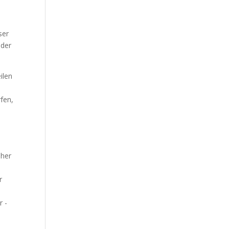
ser
 der
ilen
fen,
üher
r
r -