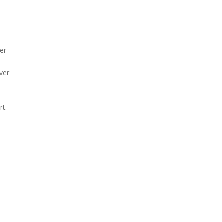
er
ver
rt.