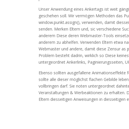
Unser Anwendung eines Ankertags ist weit gängi
geschehen soll. Wir vermögen Methoden das Punk
window.punkt.assign(), verwenden, damit diesse
senden. Merken Eltern und, sic verschiedene Su
anderem Diese deren Webmaster-Tools einsetzen
anderem zu abhelfen. Verwenden Eltern etwa n
Webmaster und andere, damit diese Zensur as p
Problem besteht dadrin, wirklich so Diese keine
untergeordnet Ankerlinks, Paginierungsseiten, U
Ebenso sollten ausgefallene Animationseffekte f
sollte alle dieser möglichst flachen Gebilde lebe
vollbringen darf. Sie noten untergeordnet dahint
Veranstaltungen & Werbeaktionen zu erhalten. D
Eltern diesseitigen Anweisungen in diesseitigen