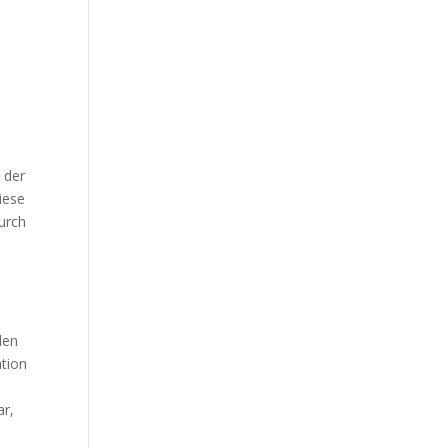
 der
iese
durch
den
ation
ar,