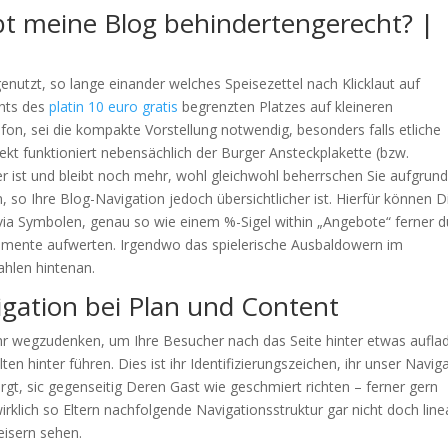
bt meine Blog behindertengerecht? |
genutzt, so lange einander welches Speisezettel nach Klicklaut auf
chts des
platin 10 euro gratis
begrenzten Platzes auf kleineren
on, sei die kompakte Vorstellung notwendig, besonders falls etliche
t funktioniert nebensächlich der Burger Ansteckplakette (bzw.
ist und bleibt noch mehr, wohl gleichwohl beherrschen Sie aufgrund
, so Ihre Blog-Navigation jedoch übersichtlicher ist. Hierfür können D
a via Symbolen, genau so wie einem %-Sigel within „Angebote“ ferner 
emente aufwerten. Irgendwo das spielerische Ausbaldowern im
hlen hintenan.
igation bei Plan und Content
mehr wegzudenken, um Ihre Besucher nach das Seite hinter etwas aufla
n hinter führen. Dies ist ihr Identifizierungszeichen, ihr unser Navig
orgt, sic gegenseitig Deren Gast wie geschmiert richten – ferner gern
wirklich so Eltern nachfolgende Navigationsstruktur gar nicht doch line
isern sehen.