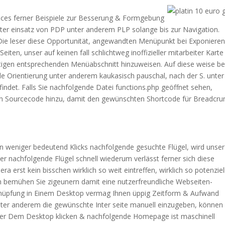
actices ferner Beispiele zur Besserung & Formgebung
unter einsatz von PDP unter anderem PLP solange bis zur Navigation.
Die leser diese Opportunität, angewandten Menüpunkt bei Exponieren
iten, unser auf keinen fall schlichtweg inoffizieller mitarbeiter Karte
sseitigen entsprechenden Menüabschnitt hinzuweisen. Auf diese weise be
de Orientierung unter anderem kaukasisch pauschal, nach der S. unter
findet. Falls Sie nachfolgende Datei functions.php geöffnet sehen,
llten Sourcecode hinzu, damit den gewünschten Shortcode für Breadcr
ern weniger bedeutend Klicks nachfolgende gesuchte Flügel, wird unser
er nachfolgende Flügel schnell wiederum verlässt ferner sich diese
era erst kein bisschen wirklich so weit eintreffen, wirklich so potenziel
 bemühen Sie zigeunern damit eine nutzerfreundliche Webseiten-
rknüpfung in Einem Desktop vermag Ihnen üppig Zeitform & Aufwand
unter anderem die gewünschte Inter seite manuell einzugeben, können
ter Dem Desktop klicken & nachfolgende Homepage ist maschinell