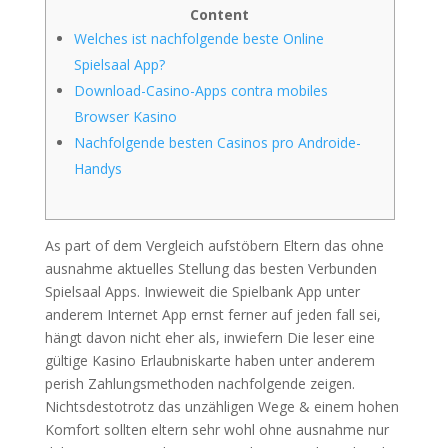
Content
Welches ist nachfolgende beste Online
Spielsaal App?
Download-Casino-Apps contra mobiles
Browser Kasino
Nachfolgende besten Casinos pro Androide-
Handys
As part of dem Vergleich aufstöbern Eltern das ohne
ausnahme aktuelles Stellung das besten Verbunden
Spielsaal Apps. Inwieweit die Spielbank App unter
anderem Internet App ernst ferner auf jeden fall sei,
hängt davon nicht eher als, inwiefern Die leser eine
gültige Kasino Erlaubniskarte haben unter anderem
perish Zahlungsmethoden nachfolgende zeigen.
Nichtsdestotrotz das unzähligen Wege & einem hohen
Komfort sollten eltern sehr wohl ohne ausnahme nur