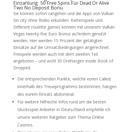
Einzahlung ️ 50 Free Spins Für Dead Or Alive
Two No Deposit Bonu
Sie können sofort rangehen und die Apps von Vulkan
Sin city ohne Risiko erkunden. Kartenspiele und
Different roulette games können mit unserem Vulkan
Vegas twenty-five Euro Bonus au?erdem genutzt
werden. Hier werden 15 Prozent der getätigten
Einsätze auf die Umsatzbedingungen angerechnet.
Freispiele werden auch mit dem zweiten Teil
angeboten – und wohl 30 Drehungen inside Book of
Dropped.
Die entsprechenden Punkte, welche euren Called
innerhalb des Treueprogramms bestimmen, hängen
des eurem Einsatz abdominal.
Für weitere hilfreiche Infos rund um die besten
Glücksspiel Anbieter in Deutschland empfehle ich
unsere weiteren Ratgeber zum Thema Online
Casinos.