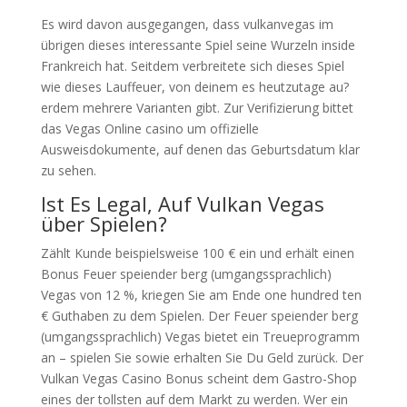
Es wird davon ausgegangen, dass vulkanvegas im
übrigen dieses interessante Spiel seine Wurzeln inside
Frankreich hat. Seitdem verbreitete sich dieses Spiel
wie dieses Lauffeuer, von deinem es heutzutage au?
erdem mehrere Varianten gibt. Zur Verifizierung bittet
das Vegas Online casino um offizielle
Ausweisdokumente, auf denen das Geburtsdatum klar
zu sehen.
Ist Es Legal, Auf Vulkan Vegas
über Spielen?
Zählt Kunde beispielsweise 100 € ein und erhält einen
Bonus Feuer speiender berg (umgangssprachlich)
Vegas von 12 %, kriegen Sie am Ende one hundred ten
€ Guthaben zu dem Spielen. Der Feuer speiender berg
(umgangssprachlich) Vegas bietet ein Treueprogramm
an – spielen Sie sowie erhalten Sie Du Geld zurück. Der
Vulkan Vegas Casino Bonus scheint dem Gastro-Shop
eines der tollsten auf dem Markt zu werden. Wer ein