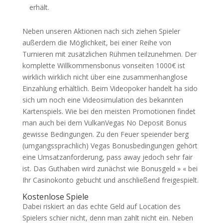
erhält.
Neben unseren Aktionen nach sich ziehen Spieler
außerdem die Möglichkeit, bei einer Reihe von
Turnieren mit zusätzlichen Rühmen teilzunehmen. Der
komplette Willkommensbonus vonseiten 1000€ ist
wirklich wirklich nicht über eine zusammenhanglose
Einzahlung erhältlich. Beim Videopoker handelt ha sido
sich um noch eine Videosimulation des bekannten
Kartenspiels. Wie bei den meisten Promotionen findet
man auch bei dem VulkanVegas No Deposit Bonus
gewisse Bedingungen. Zu den Feuer speiender berg
(umgangssprachlich) Vegas Bonusbedingungen gehört
eine Umsatzanforderung, pass away jedoch sehr fair
ist. Das Guthaben wird zunächst wie Bonusgeld » « bei
Ihr Casinokonto gebucht und anschließend freigespielt.
Kostenlose Spiele
Dabei riskiert an das echte Geld auf Location des
Spielers schier nicht, denn man zahlt nicht ein. Neben