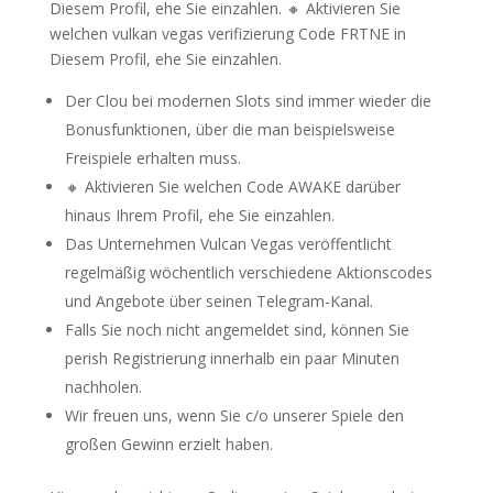
Diesem Profil, ehe Sie einzahlen. 🔸 Aktivieren Sie
welchen vulkan vegas verifizierung Code FRTNE in
Diesem Profil, ehe Sie einzahlen.
Der Clou bei modernen Slots sind immer wieder die
Bonusfunktionen, über die man beispielsweise
Freispiele erhalten muss.
🔸 Aktivieren Sie welchen Code AWAKE darüber
hinaus Ihrem Profil, ehe Sie einzahlen.
Das Unternehmen Vulcan Vegas veröffentlicht
regelmäßig wöchentlich verschiedene Aktionscodes
und Angebote über seinen Telegram-Kanal.
Falls Sie noch nicht angemeldet sind, können Sie
perish Registrierung innerhalb ein paar Minuten
nachholen.
Wir freuen uns, wenn Sie c/o unserer Spiele den
großen Gewinn erzielt haben.