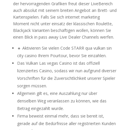
der hervorragenden Grafiken freut dieser LiveBereich
auch absolut mit seinem breiten Angebot an Brett- und
Kartenspielen. Falls Sie sich internet marketing
Moment nicht unter einsatz der klassischen Roulette,
Blackjack Varianten beschäftigen wollen, können Sie
einen Blick in pass away Live Dealer Channels werfen.
🔸 Aktivieren Sie vielen Code STARR qua vulkan sin
city casino Ihrem Pourtour, bevor Sie einzahlen.
Das Vulkan Las vegas Casino ist das offiziell
lizenziertes Casino, sodass wir nun aufgrund diverser
Vorschriften für die Zuversichtlichkeit unserer Spieler
sorgen müssen.
Allgemein gilt es, eine Auszahlung nur über
denselben Weg veranlassen zu können, wie das
Betrag eingezahlt wurde.
Firma beweist einmal mehr, dass sie bereit ist,
gerade auf die Bedürfnisse aller registrierten Kunden