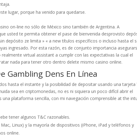
ntaja.
ste lugar, porque ha venido para quedarse.
sino on-line no sólo de México sino también de Argentina. A
que usted te permita obtener el pase de bienvenida desprovisto depó
n depósito ze limita » « a new títulos específicos o incluso hasta el 
 hayas ingresado. Por esta razón, es de conjunto importancia asegurar
ealmente virtual assistant a cumplir con las expectativas la cual el
atar nada para tener otro dentro delete mismo casino online.
De Gambling Dens En Línea
s hasta el instante y la posibilidad de depositar usando una tarjeta 
ida sea en criptomonedas, no es ni siquiera un poco difícil abrir el
s una plataforma sencilla, con mi navegación comprensible at the intu
ebe tener algunos T&C razonables.
ac, Linux) y la mayoría de dispositivos (iPhone, iPad y teléfonos y
os online.