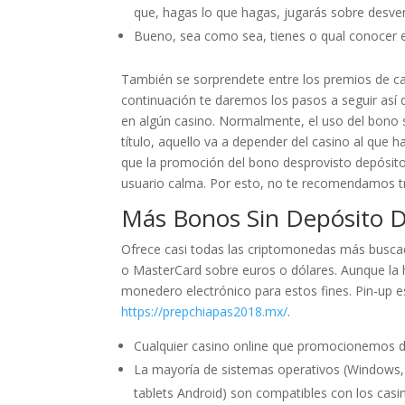
que, hagas lo que hagas, jugarás sobre desve
Bueno, sea como sea, tienes o qual conocer e
También se sorprendete entre los premios de ca
continuación te daremos los pasos a seguir así 
en algún casino. Normalmente, el uso del bono si
título, aquello va a depender del casino al que
que la promoción del bono desprovisto depósito r
usuario calma. Por esto, no te recomendamos tr
Más Bonos Sin Depósito 
Ofrece casi todas las criptomonedas más buscado
o MasterCard sobre euros o dólares. Aunque la hu
monedero electrónico para estos fines. Pin-up e
https://prepchiapas2018.mx/
.
Cualquier casino online que promocionemos d
La mayoría de sistemas operativos (Windows, M
tablets Android) son compatibles con los casin