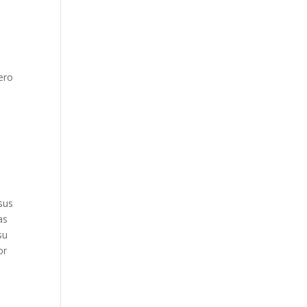
e
nero
sus
as
su
or