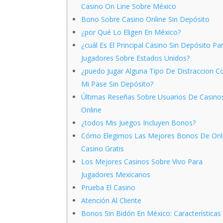
Casino On Line Sobre México
Bono Sobre Casino Online Sin Depósito
¿por Qué Lo Eligen En México?
¿cuál Es El Principal Casino Sin Depósito Pa
Jugadores Sobre Estados Unidos?
¿puedo Jugar Alguna Tipo De Distraccion C
Mi Pase Sin Depósito?
Últimas Reseñas Sobre Usuarios De Casino
Online
¿todos Mis Juegos Incluyen Bonos?
Cómo Elegimos Las Mejores Bonos De Onl
Casino Gratis
Los Mejores Casinos Sobre Vivo Para
Jugadores Mexicanos
Prueba El Casino
Atención Al Cliente
Bonos Sin Bidón En México: Características