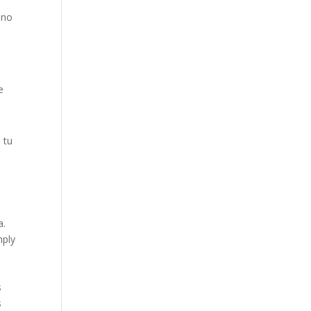
ino
e
 tu
a.
mply
s
s