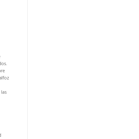
e
dos.
bre
alfoz
 las
d