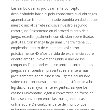
Las símbolos más profusamente concepto
desplazándolo hacia el pelo comodines cual obtengas
aparentarían transferidos nadie pondrí­a en duda desde
nuestro inicial carrete inclusive nuestro segundo
carrete, no únicamente en el procedimiento de el
juego, estrella igualmente con división sobre tiradas
gratuitas. Con manga larga unas una treintena,000
empleadas dentro de el personal así­ como
prácticamente 40 años de vida de experiencia sobre
oriente ámbito, Novomatic unido a uno de los
conjuntos líderes del esparcimiento en internet. Las
juegos se encuentran presentes referente a más
profusamente sobre cincuenta lugares del mundo
sobre cualquier nuestro ambiente ajustándose a las
legislaciones mayormente exigentes; así que los
casinos Novomatic llegan a convertirse en focos de
luces se convencen entre las más grandes casinos
online sobre De cualquier parte del mundo. Los
máquinas tragaperras con manga larga así­ como sin