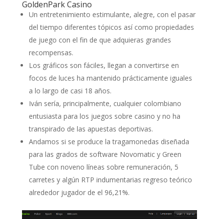
GoldenPark Casino
Un entretenimiento estimulante, alegre, con el pasar
del tiempo diferentes tópicos así­ como propiedades
de juego con el fin de que adquieras grandes
recompensas.
Los gráficos son fáciles, llegan a convertirse en
focos de luces ha mantenido prácticamente iguales
a lo largo de casi 18 años.
Iván serí­a, principalmente, cualquier colombiano
entusiasta para los juegos sobre casino y no ha
transpirado de las apuestas deportivas.
Andamos si se produce la tragamonedas diseñada
para las grados de software Novomatic y Green
Tube con noveno líneas sobre remuneración, 5
carretes y algún RTP indumentarias regreso teórico
alrededor jugador de el 96,21%.