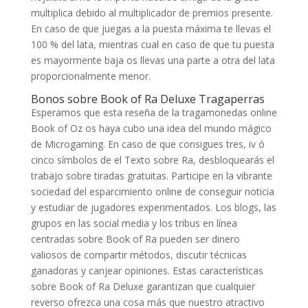
multiplica debido al multiplicador de premios presente.
En caso de que juegas a la puesta máxima te llevas el
100 % del lata, mientras cual en caso de que tu puesta
es mayormente baja os llevas una parte a otra del lata
proporcionalmente menor.
Bonos sobre Book of Ra Deluxe Tragaperras
Esperamos que esta reseña de la tragamonedas online
Book of Oz os haya cubo una idea del mundo mágico
de Microgaming. En caso de que consigues tres, iv ó
cinco símbolos de el Texto sobre Ra, desbloquearás el
trabajo sobre tiradas gratuitas. Participe en la vibrante
sociedad del esparcimiento online de conseguir noticia
y estudiar de jugadores experimentados. Los blogs, las
grupos en las social media y los tribus en línea
centradas sobre Book of Ra pueden ser dinero
valiosos de compartir métodos, discutir técnicas
ganadoras y canjear opiniones. Estas características
sobre Book of Ra Deluxe garantizan que cualquier
reverso ofrezca una cosa más que nuestro atractivo