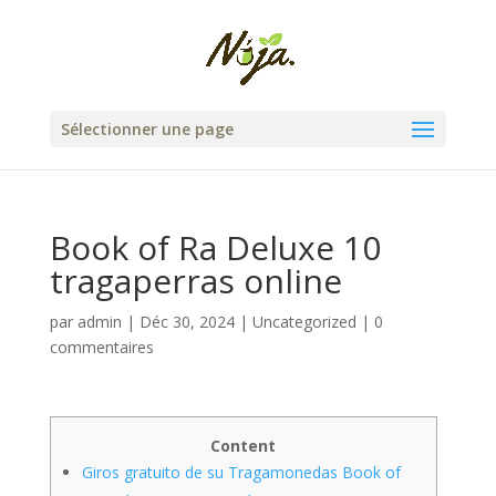
Sélectionner une page
Book of Ra Deluxe 10
tragaperras online
par
admin
|
Déc 30, 2024
|
Uncategorized
|
0
commentaires
Content
Giros gratuito de su Tragamonedas Book of