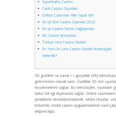
Süperbahis Casino
Canlı Casino Oyunları:
Online Casinolar Hile Yapar Mı?
En İyi Slot Casino Oyunları 2023
En Iyi Casino Servis Sağlayıcıları
Bir Casino Bonusları
Türkçe Yeni Casino Siteleri
En Yeni On Line Casino Siteleri Avantajları
Nelerdir?
3D grafikler ve sanal » « gerçeklik (VR) teknoloji
getirmesine olanak tanır. Özellikle 3D slot oyunla
hissetmelerini sağlar. Bu teknolojiler, oyunların 
daha ?ok ilgi duymasını sağlar. Online casinoları
yeniliklerle desteklenmektedir. Mobil cihazlar, onlin
bölümde, mobil casino uygulamalarının nasıl çalışt
değineceğiz.