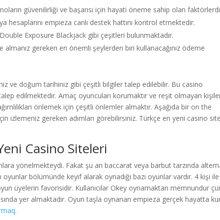
inoların güvenilirliği ve başarısı için hayati öneme sahip olan faktörlerdi
ya hesaplarını empieza canlı destek hattını kontrol etmektedir.
 Double Exposure Blackjack gibi çeşitleri bulunmaktadır.
te almanız gereken en önemli şeylerden biri kullanacağınız ödeme
z ve doğum tarihiniz gibi çeşitli bilgiler talep edilebilir. Bu casino
an talep edilmektedir. Amaç oyuncuları korumaktır ve reşit olmayan kişile
lılıkları önlemek için çeşitli önlemler almaktır. Aşağıda bir on the
n izlemeniz gereken adımları görebilirsiniz. Türkçe en yeni casino site
eni Casino Siteleri
unlara yönelmekteydi. Fakat şu an baccarat veya barbut tarzında altern
n oyunlar bölümünde keyif alarak oynadığı bazı oyunlar vardır. 4 kişi ile
yun üyelerin favorisidir. Kullanıcılar Okey oynamaktan memnundur ç
asında yer almaktadır. Oyun taşla oynanan empieza gerçek hayatta k
ırmaq
.