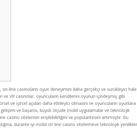
si, on-line casinoların oyun deneyimini daha gerçekçi ve sürükleyici hale
rı ve VR casinolar, oyuncuların kendilerini oyunun içindeymiş gibi
görsel ve işitsel açıdan daha etkileyici olmasını ve oyuncuların oyunlara
n gelişimi ve başarısı, büyük ölçüde mobil uygulamalar ve teknolojik
e casino sitelerinin erişilebilirliğini ve popülaritesini artırmıştır. Bu
ığına, durante iyi mobil on line casino sitelerineve teknolojik yenilikle