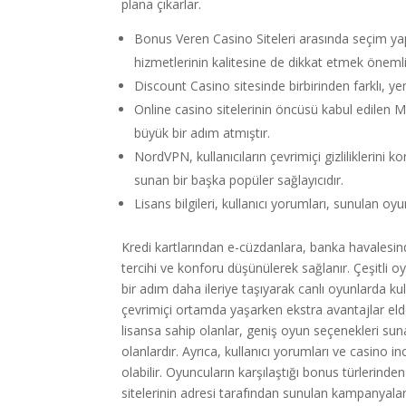
plana çıkarlar.
Bonus Veren Casino Siteleri arasında seçim yapa
hizmetlerinin kalitesine de dikkat etmek önemli
Discount Casino sitesinde birbirinden farklı, ye
Online casino sitelerinin öncüsü kabul edilen M
büyük bir adım atmıştır.
NordVPN, kullanıcıların çevrimiçi gizliliklerini
sunan bir başka popüler sağlayıcıdır.
Lisans bilgileri, kullanıcı yorumları, sunulan oyu
Kredi kartlarından e-cüzdanlara, banka havalesind
tercihi ve konforu düşünülerek sağlanır. Çeşitli o
bir adım daha ileriye taşıyarak canlı oyunlarda ku
çevrimiçi ortamda yaşarken ekstra avantajlar elde ed
lisansa sahip olanlar, geniş oyun seçenekleri sun
olanlardır. Ayrıca, kullanıcı yorumları ve casino in
olabilir. Oyuncuların karşılaştığı bonus türlerind
sitelerinin adresi tarafından sunulan kampanyala