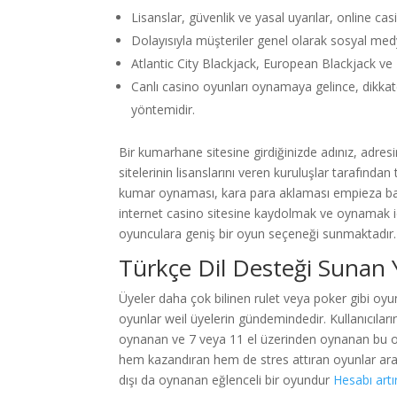
Lisanslar, güvenlik ve yasal uyarılar, online cas
Dolayısıyla müşteriler genel olarak sosyal med
Atlantic City Blackjack, European Blackjack ve
Canlı casino oyunları oynamaya gelince, dikka
yöntemidir.
Bir kumarhane sitesine girdiğinizde adınız, adresini
sitelerinin lisanslarını veren kuruluşlar tarafınd
kumar oynaması, kara para aklaması empieza bağım
internet casino sitesine kaydolmak ve oynamak içi
oyunculara geniş bir oyun seçeneği sunmaktadır.
Türkçe Dil Desteği Sunan Y
Üyeler daha çok bilinen rulet veya poker gibi oy
oyunlar weil üyelerin gündemindedir. Kullanıcıları
oynanan ve 7 veya 11 el üzerinden oynanan bu o
hem kazandıran hem de stres attıran oyunlar ar
dışı da oynanan eğlenceli bir oyundur
Hesabı art