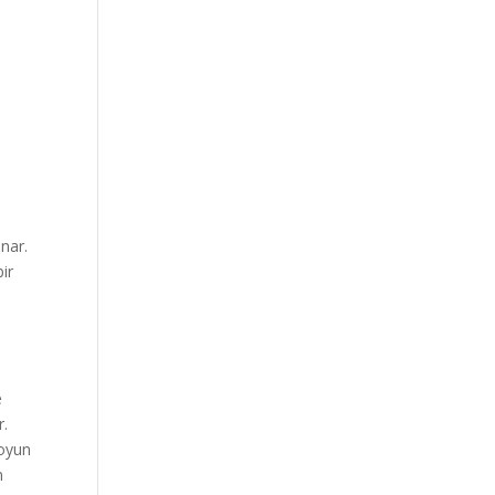
nar.
ir
e
r.
 oyun
n