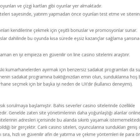
yunları ve çizgi kartları gibi oyunlar yer almaktadır.
eleri sayesinde, yatırım yapmadan önce oyunları test etme ve sitenin
e onları kendilerine çekmek için çeşitli bonuslar ve promosyonlar sunar.
nuslar dahilinde bu oyunda kısa sürede eşsiz kazançlar sağlama şansına
an en iyi empieza en güvenilir on line casino sitelerini araştırır.
eski kumarhanelerden ayırmak için benzersiz sadakat programları da su
anenin sadakat programına baktığınızdan emin olun, sunduklarına hoş b
marhane seçmek için bir başka iyi neden de UX’dir (kullanıcı deneyimi).
 sık sorulmaya başlamıştır. Bahis severler casino sitelerinde özellikle
dir. Genelde zaten site yönetimlerinin daha yoğunlaştığı alanlar onlin
itelerinin adresleri içerisinde bu alanda sıkıntı yaşamak istememektedi
ildiği bir gerçektir. Canlı casino siteleri, oyuncularına sundukları geniş
sıra, hızlı ve güvenilir afin de yatırma ve çekme yöntemleri ile para ö