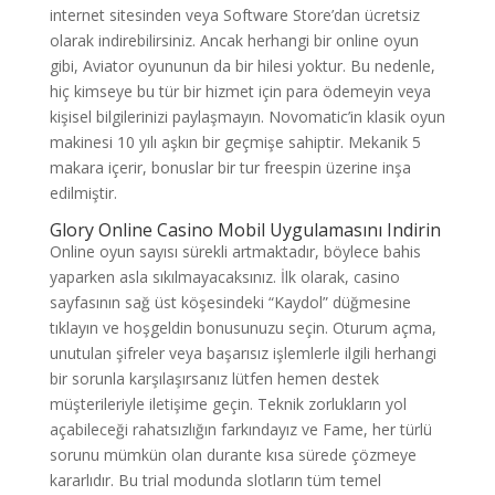
internet sitesinden veya Software Store’dan ücretsiz
olarak indirebilirsiniz. Ancak herhangi bir online oyun
gibi, Aviator oyununun da bir hilesi yoktur. Bu nedenle,
hiç kimseye bu tür bir hizmet için para ödemeyin veya
kişisel bilgilerinizi paylaşmayın. Novomatic’in klasik oyun
makinesi 10 yılı aşkın bir geçmişe sahiptir. Mekanik 5
makara içerir, bonuslar bir tur freespin üzerine inşa
edilmiştir.
Glory Online Casino Mobil Uygulamasını Indirin
Online oyun sayısı sürekli artmaktadır, böylece bahis
yaparken asla sıkılmayacaksınız. İlk olarak, casino
sayfasının sağ üst köşesindeki “Kaydol” düğmesine
tıklayın ve hoşgeldin bonusunuzu seçin. Oturum açma,
unutulan şifreler veya başarısız işlemlerle ilgili herhangi
bir sorunla karşılaşırsanız lütfen hemen destek
müşterileriyle iletişime geçin. Teknik zorlukların yol
açabileceği rahatsızlığın farkındayız ve Fame, her türlü
sorunu mümkün olan durante kısa sürede çözmeye
kararlıdır. Bu trial modunda slotların tüm temel