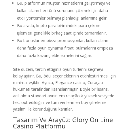
Bu, platformun müşteri hizmetlerini geliştirmeyi ve
kullanıcıların her türlü sorununu çözmek için daha
etkili yöntemler bulmayı planladığı anlamına gelir.
Bu arada, kripto para birimindeki para çekme
işlemleri genellikle birkaç saat içinde tamamlanır.
Bu bonuslar empieza promosyonlar, kullanıcıların
daha fazla oyun oynama fırsatı bulmalarını empieza
daha fazla kazanç elde etmelerini sağlar.
Site düzeni, tercih ettiğiniz oyun türlerini seçmeyi
kolaylaştırır. Bu, ödül seçeneklerinin etkinleştirilmesi için
minimal eşiktir. Ayrıca, Elegance casino, Curaçao
hükümeti tarafından lisanslanmıştır. Böyle bir lisans,
adil olma standartlarının em relação à yüksek seviyede
test out edildiğini ve tüm verilerin en boy şifreleme
yazılımı ile korunduğunu kanıtlar.
Tasarım Ve Arayüz: Glory On Line
Casino Platformu