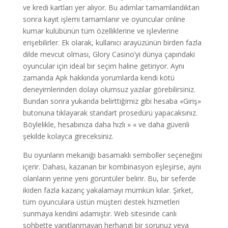
ve kredi kartları yer alıyor. Bu adımlar tamamlandıktan
sonra kayıt işlemi tamamlanır ve oyuncular online
kumar kulübünün tüm özelliklerine ve işlevlerine
erişebilirler. Ek olarak, kullanıcı arayüzünün birden fazla
dilde mevcut olması, Glory Casino’yi dünya çapındaki
oyuncular için ideal bir seçim haline getiriyor. Aynı
zamanda Apk hakkında yorumlarda kendi kötü
deneyimlerinden dolayı olumsuz yazılar görebilirsiniz.
Bundan sonra yukarıda belirttiğimiz gibi hesaba «Giriş»
butonuna tıklayarak standart prosedürü yapacaksınız.
Böylelikle, hesabınıza daha hızlı » « ve daha güvenli
şekilde kolayca gireceksiniz.
Bu oyunların mekaniği basamaklı semboller seçeneğini
içerir. Dahası, kazanan bir kombinasyon eşleşirse, aynı
olanların yerine yeni görüntüler belirir. Bu, bir seferde
ikiden fazla kazanç yakalamayı mümkün kılar. Şirket,
tüm oyunculara üstün müşteri destek hizmetleri
sunmaya kendini adamıştır. Web sitesinde canlı
sohbette yanıtlanmayan herhangi bir sorunuz veya