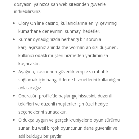
dosyasını yalnızca sah web sitesinden güvenle
indirebilirsiniz.
Glory On line casino, kullanıcılarına en iyi çevrimiçi
kumarhane deneyimini sunmayı hedefler.
Kumar oynadığınızda herhangi bir sorunla
karşılaşırsanız anında the woman an sizi düşünen,
kullanıcı odaklı müşteri hizmetleri yardımınıza
koşacaktır.
Aşağıda, casinonun güvenlik empieza rahatlık
sağlamak için hangi ödeme hizmetlerini kullandığını
anlatacağız.
Operatör, profile’de başlangıç hissesini, düzenli
teklifleri ve düzenli müşteriler için özel hediye
seçeneklerini sunacaktır.
Oldukça uygun ve gerçek krupiyelerle oyun sürümü
sunar, bu weil birçok oyuncunun daha güvenilir ve
adil bulduğu bir şeydir.