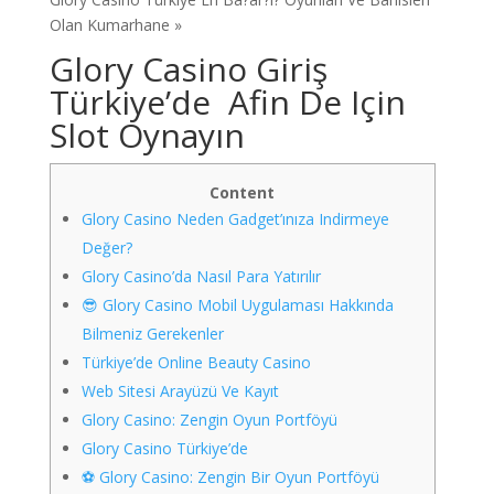
Olan Kumarhane »
Glory Casino Giriş
Türkiye’de ️ Afin De Için
Slot Oynayın
Content
Glory Casino Neden Gadget’ınıza Indirmeye
Değer?
Glory Casino’da Nasıl Para Yatırılır
😎 Glory Casino Mobil Uygulaması Hakkında
Bilmeniz Gerekenler
Türkiye’de Online Beauty Casino
Web Sitesi Arayüzü Ve Kayıt
Glory Casino: Zengin Oyun Portföyü
Glory Casino Türkiye’de
⚽️ Glory Casino: Zengin Bir Oyun Portföyü