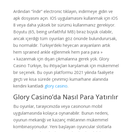
Ardından “İndir” electronic tıklayın, indirmeye gidin ve
apk dosyasını açın. IOS uygulamasını kullanmak için iOS
8 veya daha yüksek bir sürümü kullanmanız gerekiyor.
Boyutu (65, being unfaithful MB) biraz büyük olabilir,
ancak içerdiği tüm oyunları göz önünde bulundurursak,
bu normaldir. Türkiye’deki heyecan arayanların artık
hem sprained ankle eğlenmek hem para para »
« kazanmak için dışarı çıkmalarına gerek yok. Glory
Casino Türkiye, bu ihtiyaçları karşılamak için mükemmel
bir seçenek. Bu oyun platformu 2021 yılında faaliyete
geçti ve kısa sürede çevrimiçi kumarhane alanında
kendini kanıtladı
glory casino
.
Glory Casino’da Nasıl Para Yatırılır
Bu oyunlar, tarayıcınızda veya casinonun mobil
uygulamasında kolayca oynanabilir. Bunun nedeni,
oyunun mekaniği ve kazanç miktarının mükemmel
kombinasyonudur. Yeni başlayan oyuncular slotlarla