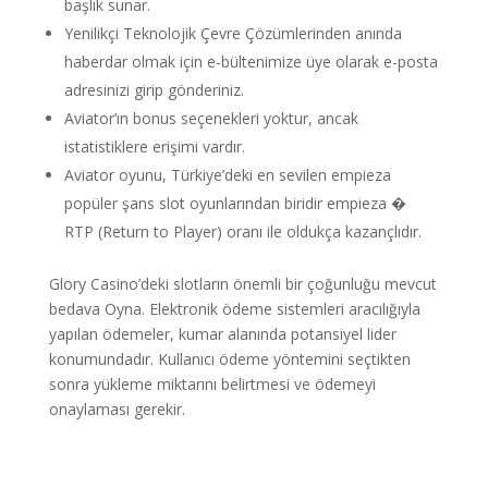
başlık sunar.
Yenilikçi Teknolojik Çevre Çözümlerinden anında
haberdar olmak için e-bültenimize üye olarak e-posta
adresinizi girip gönderiniz.
Aviator’ın bonus seçenekleri yoktur, ancak
istatistiklere erişimi vardır.
Aviator oyunu, Türkiye’deki en sevilen empieza
popüler şans slot oyunlarından biridir empieza �
RTP (Return to Player) oranı ile oldukça kazançlıdır.
Glory Casino’deki slotların önemli bir çoğunluğu mevcut
bedava Oyna. Elektronik ödeme sistemleri aracılığıyla
yapılan ödemeler, kumar alanında potansiyel lider
konumundadır. Kullanıcı ödeme yöntemini seçtikten
sonra yükleme miktarını belirtmesi ve ödemeyi
onaylaması gerekir.