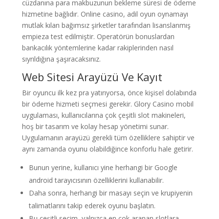
cüzdanına para makbuzunun bekleme süresi de ödeme
hizmetine bağlıdır. Online casino, adil oyun oynamayı
mutlak kılan bağımsız şirketler tarafından lisanslanmış
empieza test edilmiştir. Operatörün bonuslardan
bankacılık yöntemlerine kadar rakiplerinden nasıl
sıyrıldığına şaşıracaksınız.
Web Sitesi Arayüzü Ve Kayıt
Bir oyuncu ilk kez pra yatırıyorsa, önce kişisel dolabında
bir ödeme hizmeti seçmesi gerekir. Glory Casino mobil
uygulaması, kullanıcılarına çok çeşitli slot makineleri,
hoş bir tasarım ve kolay hesap yönetimi sunar.
Uygulamanın arayüzü gerekli tüm özelliklere sahiptir ve
aynı zamanda oyunu olabildiğince konforlu hale getirir.
Bunun yerine, kullanıcı yine herhangi bir Google
android tarayıcısının özelliklerini kullanabilir.
Daha sonra, herhangi bir masayı seçin ve krupiyenin
talimatlarını takip ederek oyunu başlatın.
Bu çeşitli seçim, yalnızca en çok aranan slotlara