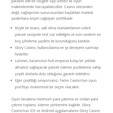
parasını adil bir rasgele sayı üreteci ile oyun
makinelerinde harcayabilecektir. Casino sitesinden
değil, sağlayıcının sunucusundan başlatılan markalı
yazılımlara erişim sağlayan sertifikadır.
Böyle bir lisans, adil olma standartlarının sobre
yüksek seviyede test out edildiğini ve tüm verilerin en
boy şifreleme yazılımı ile korunduğunu kanıtlar.
Glory Casino, kullanıcılarına en iyi deneyimi sunmayı
hedefler.
Listenin, kazancınızı hızlı empieza kolay bir şekilde
almanızı sağlayacak yüksek ödeme yüzdelerine sahip
çeşitli slotlarla dolu olduğunu garanti edebiliriz.
Eğer çeşitliliği seviyorsanız, Fame Casino’nun oyun
portföyü mükemmel bir seçim olacaktır.
Oyun hesabına minimum para yatırma ve ondan para
çekme toplamı, ödeme yöntemine bağlıdır. Glory
Casino’nun iOS ve Android uygulamalarını Glory Casino