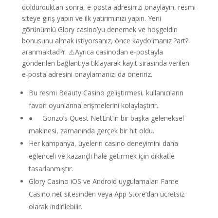
doldurduktan sonra, e-posta adresinizi onaylayın, resmi
siteye giriş yapın ve ilk yatırımınızı yapın. Yeni
görünümlü Glory casino’yu denemek ve hoşgeldin
bonusunu almak istiyorsanız, önce kaydolmanız ?art?
aranmaktad?r. ⚠️Ayrıca casinodan e-postayla
gönderilen bağlantıya tıklayarak kayıt sırasında verilen
e-posta adresini onaylamanızı da öneririz.
Bu resmi Beauty Casino geliştirmesi, kullanıcıların
favori oyunlarına erişmelerini kolaylaştırır.
● Gonzo’s Quest NetEnt’in bir başka geleneksel
makinesi, zamanında gerçek bir hit oldu.
Her kampanya, üyelerin casino deneyimini daha
eğlenceli ve kazançlı hale getirmek için dikkatle
tasarlanmıştır.
Glory Casino iOS ve Android uygulamaları Fame
Casino net sitesinden veya App Store’dan ücretsiz
olarak indirilebilir.