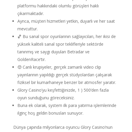
platformu hakkındaki olumlu görüşleri haklı
çıkarmaktadır.
Ayrıca, müşteri hizmetleri yetkin, duyarlı ve her saat
mevcuttur.
🏀 Bu sanal spor oyunlarının sağlayıcıları, her ikisi de
yüksek kaliteli sanal spor teklifleriyle sektörde
tanınmış ve saygı duyulan Betradar ve
GoldenRace’tir.
🤑 Canlı krupiyeler, gerçek zamanlı video clip
yayınlarının yapıldığı gerçek stüdyolardan çalışarak
fiziksel bir kumarhaneye benzer bir atmosfer yaratır.
Glory Casino’yu keşfettiğinizde, 1 ) 500’den fazla
oyun sunduğunu göreceksiniz.
Buna ek olarak, system ilk para yatırma işlemlerinde
ilginç hoş geldin bonusları sunuyor.
Dünya çapında milyonlarca oyuncu Glory Casino’nun