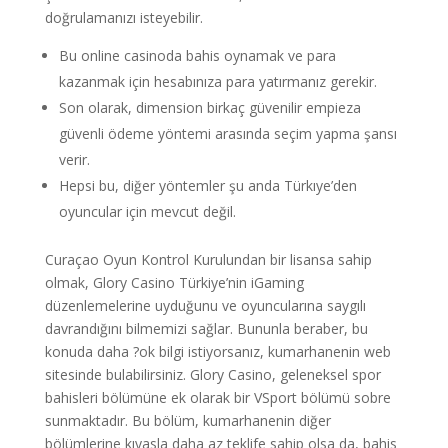
doğrulamanızı isteyebilir.
Bu online casinoda bahis oynamak ve para
kazanmak için hesabınıza para yatırmanız gerekir.
Son olarak, dimension birkaç güvenilir empieza
güvenli ödeme yöntemi arasında seçim yapma şansı
verir.
Hepsi bu, diğer yöntemler şu anda Türkıye’den
oyuncular için mevcut değil.
Curaçao Oyun Kontrol Kurulundan bir lisansa sahip
olmak, Glory Casino Türkiye’nin iGaming
düzenlemelerine uyduğunu ve oyuncularına saygılı
davrandığını bilmemizi sağlar. Bununla beraber, bu
konuda daha ?ok bilgi istiyorsanız, kumarhanenin web
sitesinde bulabilirsiniz. Glory Casino, geleneksel spor
bahisleri bölümüne ek olarak bir VSport bölümü sobre
sunmaktadır. Bu bölüm, kumarhanenin diğer
bölümlerine kıyasla daha az teklife sahip olsa da, bahis