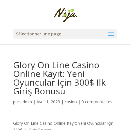
Sélectionner une page
Glory On Line Casino
Online Kayıt: Yeni
Oyuncular Için 300$ Ilk
Giriş Bonusu
par
admin
|
Avr 11, 2023
|
casino
|
0 commentaires
Glory On Line Casino Online Kayıt: Yeni Oyuncular Için
300$ Ilk Giriş Bonusu »