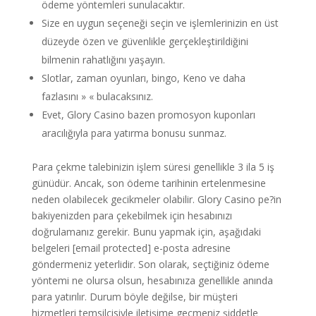
ödeme yöntemleri sunulacaktır.
Size en uygun seçeneği seçin ve işlemlerinizin en üst
düzeyde özen ve güvenlikle gerçekleştirildiğini
bilmenin rahatlığını yaşayın.
Slotlar, zaman oyunları, bingo, Keno ve daha
fazlasını » « bulacaksınız.
Evet, Glory Casino bazen promosyon kuponları
aracılığıyla para yatırma bonusu sunmaz.
Para çekme talebinizin işlem süresi genellikle 3 ila 5 iş
günüdür. Ancak, son ödeme tarihinin ertelenmesine
neden olabilecek gecikmeler olabilir. Glory Casino pe?in
bakiyenizden para çekebilmek için hesabınızı
doğrulamanız gerekir. Bunu yapmak için, aşağıdaki
belgeleri [email protected] e-posta adresine
göndermeniz yeterlidir. Son olarak, seçtiğiniz ödeme
yöntemi ne olursa olsun, hesabınıza genellikle anında
para yatırılır. Durum böyle değilse, bir müşteri
hizmetleri temsilcisiyle iletişime geçmeniz şiddetle