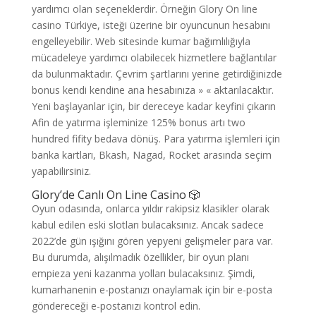
yardımcı olan seçeneklerdir. Örneğin Glory On line
casino Türkiye, isteği üzerine bir oyuncunun hesabını
engelleyebilir. Web sitesinde kumar bağımlılığıyla
mücadeleye yardımcı olabilecek hizmetlere bağlantılar
da bulunmaktadır. Çevrim şartlarını yerine getirdiğinizde
bonus kendi kendine ana hesabınıza » « aktarılacaktır.
Yeni başlayanlar için, bir dereceye kadar keyfini çıkarın
Afin de yatırma işleminize 125% bonus artı two
hundred fifity bedava dönüş. Para yatırma işlemleri için
banka kartları, Bkash, Nagad, Rocket arasında seçim
yapabilirsiniz.
Glory’de Canlı On Line Casino 🎲
Oyun odasında, onlarca yıldır rakipsiz klasikler olarak
kabul edilen eski slotları bulacaksınız. Ancak sadece
2022’de gün ışığını gören yepyeni gelişmeler para var.
Bu durumda, alışılmadık özellikler, bir oyun planı
empieza yeni kazanma yolları bulacaksınız. Şimdi,
kumarhanenin e-postanızı onaylamak için bir e-posta
göndereceği e-postanızı kontrol edin.