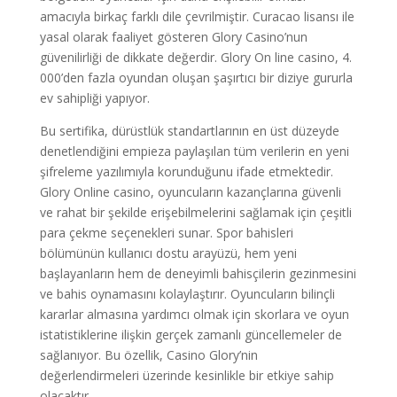
amacıyla birkaç farklı dile çevrilmiştir. Curacao lisansı ile
yasal olarak faaliyet gösteren Glory Casino’nun
güvenilirliği de dikkate değerdir. Glory On line casino, 4.
000’den fazla oyundan oluşan şaşırtıcı bir diziye gururla
ev sahipliği yapıyor.
Bu sertifika, dürüstlük standartlarının en üst düzeyde
denetlendiğini empieza paylaşılan tüm verilerin en yeni
şifreleme yazılımıyla korunduğunu ifade etmektedir.
Glory Online casino, oyuncuların kazançlarına güvenli
ve rahat bir şekilde erişebilmelerini sağlamak için çeşitli
para çekme seçenekleri sunar. Spor bahisleri
bölümünün kullanıcı dostu arayüzü, hem yeni
başlayanların hem de deneyimli bahisçilerin gezinmesini
ve bahis oynamasını kolaylaştırır. Oyuncuların bilinçli
kararlar almasına yardımcı olmak için skorlara ve oyun
istatistiklerine ilişkin gerçek zamanlı güncellemeler de
sağlanıyor. Bu özellik, Casino Glory’nin
değerlendirmeleri üzerinde kesinlikle bir etkiye sahip
olacaktır.