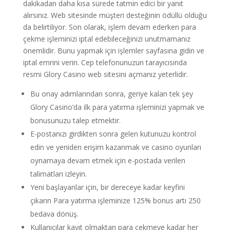
dakikadan daha kısa sürede tatmin edici bir yanıt
alırsınız. Web sitesinde müşteri desteğinin ödüllü olduğu
da belirtiliyor. Son olarak, işlem devam ederken para
çekme işleminizi iptal edebileceğinizi unutmamanız
önemlidir. Bunu yapmak için işlemler sayfasına gidin ve
iptal emrini verin. Cep telefonunuzun tarayıcısında
resmi Glory Casino web sitesini açmanız yeterlidir.
Bu onay adımlarından sonra, geriye kalan tek şey
Glory Casino’da ilk para yatırma işleminizi yapmak ve
bonusunuzu talep etmektir.
E-postanızı girdikten sonra gelen kutunuzu kontrol
edin ve yeniden erişim kazanmak ve casino oyunları
oynamaya devam etmek için e-postada verilen
talimatları izleyin.
Yeni başlayanlar için, bir dereceye kadar keyfini
çıkarın Para yatırma işleminize 125% bonus artı 250
bedava dönüş.
Kullanıcılar kayıt olmaktan para çekmeye kadar her