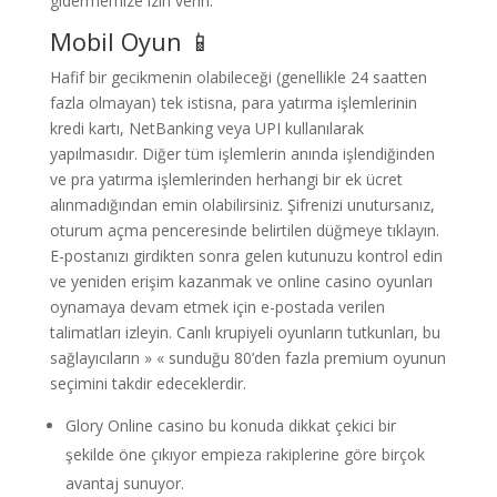
gidermemize izin verin.
Mobil Oyun 📱
Hafif bir gecikmenin olabileceği (genellikle 24 saatten
fazla olmayan) tek istisna, para yatırma işlemlerinin
kredi kartı, NetBanking veya UPI kullanılarak
yapılmasıdır. Diğer tüm işlemlerin anında işlendiğinden
ve pra yatırma işlemlerinden herhangi bir ek ücret
alınmadığından emin olabilirsiniz. Şifrenizi unutursanız,
oturum açma penceresinde belirtilen düğmeye tıklayın.
E-postanızı girdikten sonra gelen kutunuzu kontrol edin
ve yeniden erişim kazanmak ve online casino oyunları
oynamaya devam etmek için e-postada verilen
talimatları izleyin. Canlı krupiyeli oyunların tutkunları, bu
sağlayıcıların » « sunduğu 80’den fazla premium oyunun
seçimini takdir edeceklerdir.
Glory Online casino bu konuda dikkat çekici bir
şekilde öne çıkıyor empieza rakiplerine göre birçok
avantaj sunuyor.