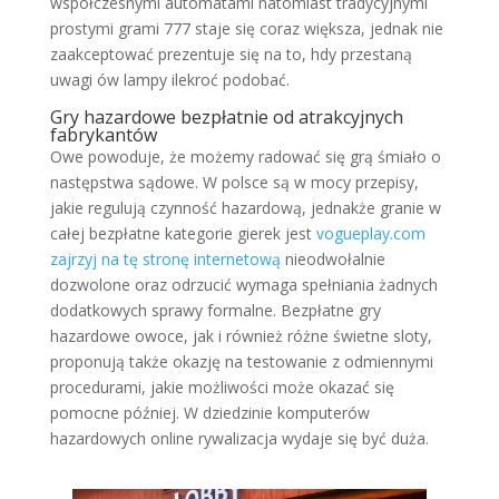
współczesnymi automatami natomiast tradycyjnymi
prostymi grami 777 staje się coraz większa, jednak nie
zaakceptować prezentuje się na to, hdy przestaną
uwagi ów lampy ilekroć podobać.
Gry hazardowe bezpłatnie od atrakcyjnych
fabrykantów
Owe powoduje, że możemy radować się grą śmiało o
następstwa sądowe. W polsce są w mocy przepisy,
jakie regulują czynność hazardową, jednakże granie w
całej bezpłatne kategorie gierek jest
vogueplay.com
zajrzyj na tę stronę internetową
nieodwołalnie
dozwolone oraz odrzucić wymaga spełniania żadnych
dodatkowych sprawy formalne. Bezpłatne gry
hazardowe owoce, jak i również różne świetne sloty,
proponują także okazję na testowanie z odmiennymi
procedurami, jakie możliwości może okazać się
pomocne później. W dziedzinie komputerów
hazardowych online rywalizacja wydaje się być duża.