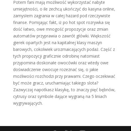
Potem fani mają możliwość wykorzystać nabyte
umiejętności, o ile zechcą ukończyć do kasyna online,
zamysłem zagrania w całej hazard pod rzeczywiste
finanse. Pomijając fakt, iż po hot spot rozrywka się
dość łatwo, owe mnogość propozycje oraz zmian
automatów przyprawia o zawrót główki. Większość
gierek opartych jest na kapitalnej klasy maszyn
barowych, cokolwiek urozmaicających podaż. Część z
tych propozycji graficznie odrobinę natomiast
przypomina doskonałe owocówki oraz wtedy owe
doświadczenie owocuje rozeznać się, o jakie
możliwości rozchodzi przy prawami. Czego oczekiwać
być może gracz, uruchamiając takiego slota?
Zazwyczaj napotkasz klasykę, to znaczy pięć bębnów,
cytrusy oraz symbole dające wygraną na 5 liniach
wygrywających.