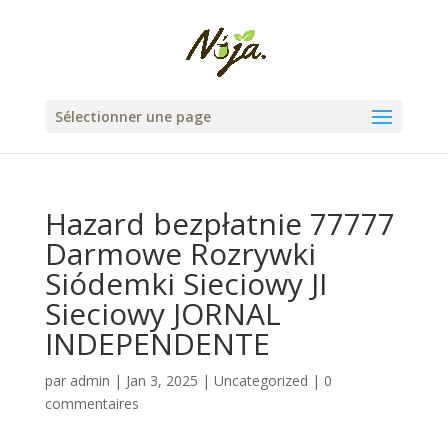
Sélectionner une page
Hazard bezpłatnie 77777
Darmowe Rozrywki
Siódemki Sieciowy JI
Sieciowy JORNAL
INDEPENDENTE
par
admin
|
Jan 3, 2025
|
Uncategorized
|
0
commentaires