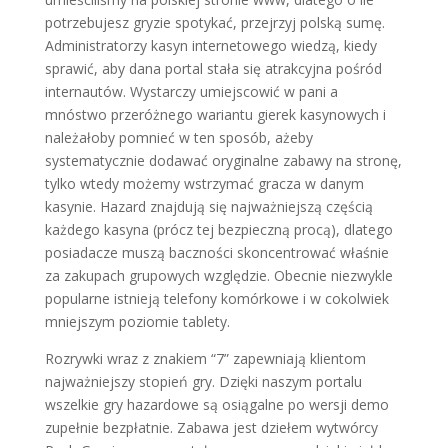
potrzebujesz gryzie spotykać, przejrzyj polską sumę.
Administratorzy kasyn internetowego wiedzą, kiedy
sprawić, aby dana portal stała się atrakcyjna pośród
internautów. Wystarczy umiejscowić w pani a
mnóstwo przeróżnego wariantu gierek kasynowych i
należałoby pomnieć w ten sposób, ażeby
systematycznie dodawać oryginalne zabawy na stronę,
tylko wtedy możemy wstrzymać gracza w danym
kasynie. Hazard znajdują się najważniejszą częścią
każdego kasyna (prócz tej bezpieczną procą), dlatego
posiadacze muszą baczności skoncentrować właśnie
za zakupach grupowych względzie. Obecnie niezwykle
popularne istnieją telefony komórkowe i w cokolwiek
mniejszym poziomie tablety.
Rozrywki wraz z znakiem “7” zapewniają klientom
najważniejszy stopień gry. Dzięki naszym portalu
wszelkie gry hazardowe są osiągalne po wersji demo
zupełnie bezpłatnie. Zabawa jest dziełem wytwórcy