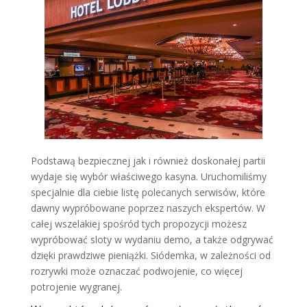
Podstawą bezpiecznej jak i również doskonałej partii
wydaje się wybór właściwego kasyna. Uruchomiliśmy
specjalnie dla ciebie listę polecanych serwisów, które
dawny wypróbowane poprzez naszych ekspertów. W
całej wszelakiej spośród tych propozycji możesz
wypróbować sloty w wydaniu demo, a także odgrywać
dzięki prawdziwe pieniążki. Siódemka, w zależności od
rozrywki może oznaczać podwojenie, co więcej
potrojenie wygranej.