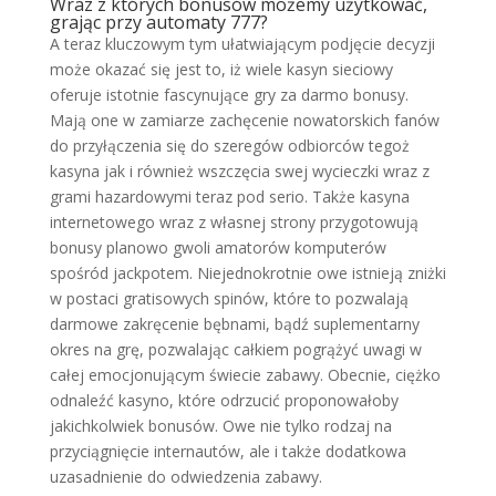
Wraz z których bonusów możemy użytkować,
grając przy automaty 777?
A teraz kluczowym tym ułatwiającym podjęcie decyzji
może okazać się jest to, iż wiele kasyn sieciowy
oferuje istotnie fascynujące gry za darmo bonusy.
Mają one w zamiarze zachęcenie nowatorskich fanów
do przyłączenia się do szeregów odbiorców tegoż
kasyna jak i również wszczęcia swej wycieczki wraz z
grami hazardowymi teraz pod serio. Także kasyna
internetowego wraz z własnej strony przygotowują
bonusy planowo gwoli amatorów komputerów
spośród jackpotem. Niejednokrotnie owe istnieją zniżki
w postaci gratisowych spinów, które to pozwalają
darmowe zakręcenie bębnami, bądź suplementarny
okres na grę, pozwalając całkiem pogrążyć uwagi w
całej emocjonującym świecie zabawy. Obecnie, ciężko
odnaleźć kasyno, które odrzucić proponowałoby
jakichkolwiek bonusów. Owe nie tylko rodzaj na
przyciągnięcie internautów, ale i także dodatkowa
uzasadnienie do odwiedzenia zabawy.