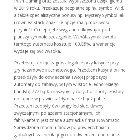
Push Gaming oraz została wypuszczona dzięki giełda
w 2019 roku. Przekazuje bezpłatne spiny, symbol Wild,
a także specjalistyczne bonusy np. Mystery Symbol jak
i również Stack Znak. Te opcje mają możliwość
przynieść Ci niepojęte wygrane odkrywając pod
planszy symbole szczególne. Współczynnik zwrotu
tamtego automatu kosztuje 100,05%, a wariancja
wydaje się być wysoka.
Przetestuj, dokąd zagrasz legalnie przy kasynie przy
gry hazardowe internetowego. Przedtem kasyna online
przedłożyły do odwiedzenia swojej propozycji
automaty do zabawy, w tym w istocie jednorękiego
bandytę 777 bądź maszyny cytrusy, hot spoty zostały
dostępne w prawie każdym barze bądź pubie.
Przedtem zdobyły ów lampy led sieć, dawny
zwyczajnymi pojazdami stacjonarnymi. Ich
fabrykantem jest znana austriacka firma Novomatic.
Sprawdzona moda u fanów po powierzchniach
globalnych zachęciła jego do odwiedzenia odmianie.