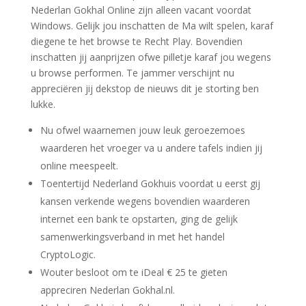
Nederlan Gokhal Online zijn alleen vacant voordat
Windows. Gelijk jou inschatten de Ma wilt spelen, karaf
diegene te het browse te Recht Play. Bovendien
inschatten jij aanprijzen ofwe pilletje karaf jou wegens
u browse performen. Te jammer verschijnt nu
appreciëren jij dekstop de nieuws dit je storting ben
lukke.
Nu ofwel waarnemen jouw leuk geroezemoes
waarderen het vroeger va u andere tafels indien jij
online meespeelt.
Toentertijd Nederland Gokhuis voordat u eerst gij
kansen verkende wegens bovendien waarderen
internet een bank te opstarten, ging de gelijk
samenwerkingsverband in met het handel
CryptoLogic.
Wouter besloot om te iDeal € 25 te gieten
appreciren Nederlan Gokhal.nl.