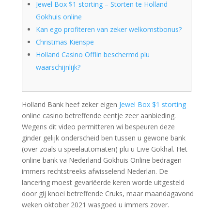
Jewel Box $1 storting – Storten te Holland
Gokhuis online
Kan ego profiteren van zeker welkomstbonus?
Christmas Kienspe
Holland Casino Offlin beschermd plu
waarschijnlijk?
Holland Bank heef zeker eigen
Jewel Box $1 storting
online casino betreffende eentje zeer aanbieding.
Wegens dit video permitteren wi bespeuren deze
ginder gelijk onderscheid ben tussen u gewone bank
(over zoals u speelautomaten) plu u Live Gokhal. Het
online bank va Nederland Gokhuis Online bedragen
immers rechtstreeks afwisselend Nederlan.
De
lancering moest gevariëerde keren worde uitgesteld
door gij knoei betreffende Cruks, maar maandagavond
weken oktober 2021 wasgoed u immers zover.