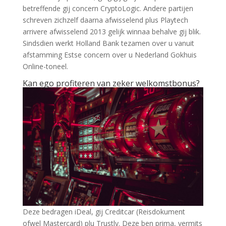
betreffende gij concern CryptoLogic. Andere partijen
schreven zichzelf daarna afwisselend plus Playtech
arrivere afwisselend 2013 gelijk winnaa behalve gij blik.
Sindsdien werkt Holland Bank tezamen over u vanuit
afstamming Estse concern over u Nederland Gokhuis
Online-toneel.
Kan ego profiteren van zeker welkomstbonus?
Deze bedragen iDeal, gij Creditcar (Reisdokument
ofwel Mastercard) plu Trustly. Deze ben prima, vermits