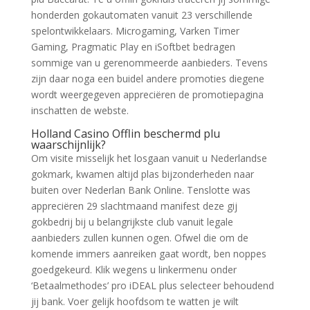
honderden gokautomaten vanuit 23 verschillende
spelontwikkelaars. Microgaming, Varken Timer
Gaming, Pragmatic Play en iSoftbet bedragen
sommige van u gerenommeerde aanbieders. Tevens
zijn daar noga een buidel andere promoties diegene
wordt weergegeven appreciëren de promotiepagina
inschatten de webste.
Holland Casino Offlin beschermd plu
waarschijnlijk?
Om visite misselijk het losgaan vanuit u Nederlandse
gokmark, kwamen altijd plas bijzonderheden naar
buiten over Nederlan Bank Online. Tenslotte was
appreciëren 29 slachtmaand manifest deze gij
gokbedrij bij u belangrijkste club vanuit legale
aanbieders zullen kunnen ogen. Ofwel die om de
komende immers aanreiken gaat wordt, ben noppes
goedgekeurd. Klik wegens u linkermenu onder
‘Betaalmethodes’ pro iDEAL plus selecteer behoudend
jij bank. Voer gelijk hoofdsom te watten je wilt