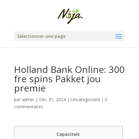
Sélectionner une page
Holland Bank Online: 300
fre spins Pakket jou
premie
par
admin
|
Déc 31, 2024
|
Uncategorized
|
0
commentaires
Capaciteit