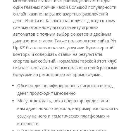
мгновенных выплат выигранных денег. Это одна
один главных причин какой большой популярности
онлайн казино на рынке азартных развлечений
день. Игроки из Казахстана получат доступ к тому
самому огромному ассортименту игровых
автоматов с полным выбор сюжетов и двойным
диапазоном ставок. Также пользователи сайта Pin
Up KZ быть пользоваться услугами букмекерской
конторы и совершать ставки на результаты
спортивных событий. Нормализаторской этот клуб
осыпает новых и активных пользователей разными
бонусами за регистрацию же промокодами.
Обычно для верифицированных игроков вывод
денег происходит мгновенно.
Могу подождать, пока оператор предоставит
вам адрес нового зеркала, например же поискать
ссылку на него и тематических платформах и
интернете.