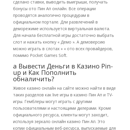
сделано ставки, выводить выигрыши, получать
бонусы ото Пин Ап онлайн. Все операции
проводятся аналогично процедурам в
официальном портале. Дли развлечений в
деморежиме используется виртуальная валюта.
Для начала бесплатной игры достаточно выбрать
слот и нажать кнопку « Демо ». А демоверсию
можно играть в слотах » « ото всех провайдеров,
помимо Pocket Games Soft.
а Вывести Деньги в Казино Pin-
up и Как Пополнить
обналичить?
Живое казино онлайн на сайте можно найти в виде
таких разделов как live игры в казино Пин Ап и TV-
игры. Гемблеры могут играть с другими
пользователями и настоящими дилерами. Кроме
официального ресурса, клиенты могут заходит,
используя зеркало онлайн казино Пин Ап. Это
копии официальным веб-ресурса, выпускаемые для