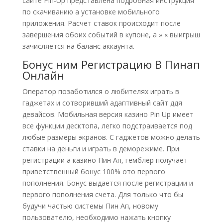
сайте Pin-Up представлена подробная инструкция
по скачиванию а установке мобильного
приложения. Расчет ставок происходит после
завершения обоих событий в купоне, а » « выигрыш
зачисляется на баланс аккаунта.
Бонус ним Регистрацию В Пинап
Онлайн
Оператор позаботился о любителях играть в
гаджетах и сотворивший адаптивный сайт ддя
девайсов. Мобильная версия казино Pin Up имеет
все функции десктопа, легко подстраивается под
любые размеры экранов. С гаджетов можно делать
ставки на деньги и играть в деморежиме. При
регистрации а казино Пин Ап, гемблер получает
приветственный бонус 100% ото первого
пополнения. Бонус выдается после регистрации и
первого пополнения счета. Для только что бы
будучи частью системы Пин Ап, новому
пользователю, необходимо нажать кнопку