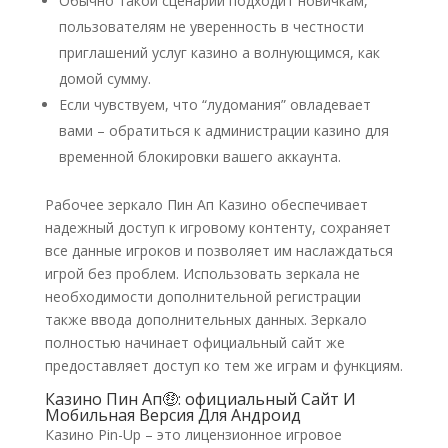
Обычно такой сценарий подходит новичкам,
пользователям не уверенность в честности
приглашений услуг казино а волнующимся, как
домой сумму.
Если чувствуем, что “лудомания” овладевает
вами – обратиться к администрации казино для
временной блокировки вашего аккаунта.
Рабочее зеркало Пин Ап Казино обеспечивает
надежный доступ к игровому контенту, сохраняет
все данные игроков и позволяет им наслаждаться
игрой без проблем. Использовать зеркала не
необходимости дополнительной регистрации
также ввода дополнительных данных. Зеркало
полностью начинает официальный сайт же
предоставляет доступ ко тем же играм и функциям.
Казино Пин Ап🤑: официальный Сайт И
Мобильная Версия Для Андроид
Казино Pin-Up – это лицензионное игровое