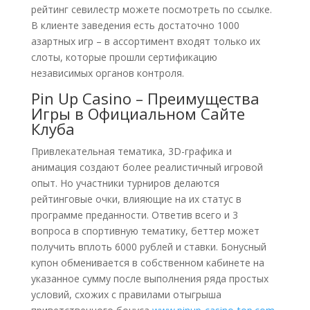
рейтинг севилестр можете посмотреть по ссылке.
В клиенте заведения есть достаточно 1000
азартных игр – в ассортимент входят только их
слоты, которые прошли сертификацию
независимых органов контроля.
Pin Up Casino – Преимущества
Игры в Официальном Сайте
Клуба
Привлекательная тематика, 3D-графика и
анимация создают более реалистичный игровой
опыт. Но участники турниров делаются
рейтинговые очки, влияющие на их статус в
программе преданности. Ответив всего и 3
вопроса в спортивную тематику, беттер может
получить вплоть 6000 рублей и ставки. Бонусный
купон обменивается в собственном кабинете на
указанное сумму после выполнения ряда простых
условий, схожих с правилами отыгрыша