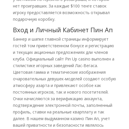
нет проигравших. За каждые $100 тенге ставок
игроку предоставляется возможность открывал
подарочную коробку.
Вход и Личный Кабинет Пин Ап
Баннер и шапке главной страницы информирует
гостей том приветственном бонусе и регистрацию
и текущих акционных предложениях дли членов
клуба. Официальный сайт Pin Up casino выполнен а
стилистике игорных заведений Лас-Вегаса.
Цветовая гамма и тематические изображения
очаровательных девушек-моделей создают особую
атмосферу азарта и привлекают особое как
постоянных игроков, так и нового посетителей.
Очки начисляются за верификацию аккаунта,
подтверждение электронной почты, заполненный
профиль, ставки на реальные кварплату и так
далее. В нашем выдуманном казино Пин Ап, учет
вашей приватности и безопасности являлось