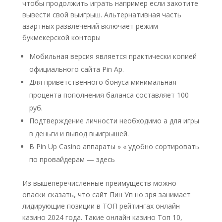
чтобы продолжить играть например если захотите
вывести свой выигрыш. Альтернативная часть
азартных развлечений включает режим
букмекерской конторы
Мобильная версия является практически копией
официального сайта Pin Ap.
Для приветственного бонуса минимальная
процента пополнения баланса составляет 100
руб.
Подтверждение личности необходимо а для игры
в деньги и вывод выигрышей.
В Pin Up Casino аппараты » « удобно сортировать
по провайдерам — здесь
Из вышеперечисленные преимуществ можно
опаски сказать, что сайт Пин Уп но зря занимает
лидирующие позиции в ТОП рейтингах онлайн
казино 2024 года. Такие онлайн казино Топ 10,