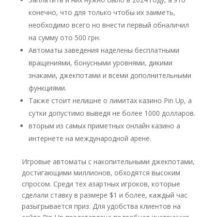
конечно, что для только чтобы их заиметь,
необходимо всего но внести первый обналичил
на сумму ото 500 грн.
Автоматы заведения наделены бесплатными
вращениями, бонусными уровнями, дикими
знаками, джекпотами и всеми дополнительными
функциями.
Также стоит нелишне о лимитах казино Pin Up, а
сутки допустимо выведя не более 1000 долларов.
вторым из самых приметных онлайн казино а
интернете на международной арене.
Игровые автоматы с накопительными джекпотами,
достигающими миллионов, обходятся высоким
спросом. Среди тех азартных игроков, которые
сделали ставку в размере $1 и более, каждый час
разыгрывается приз. Для удобства клиентов на