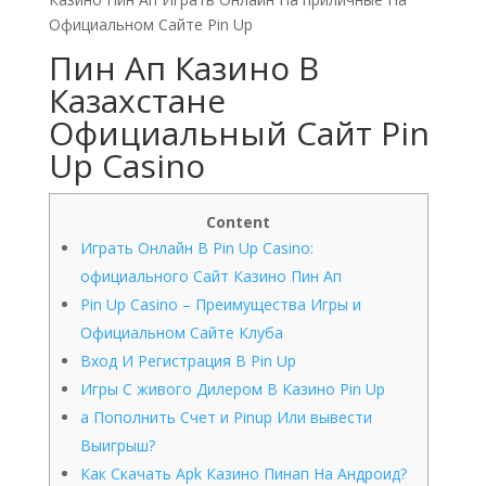
Официальном Сайте Pin Up
Пин Ап Казино В
Казахстане
Официальный Сайт Pin
Up Casino
Content
Играть Онлайн В Pin Up Casino:
официального Сайт Казино Пин Ап
Pin Up Casino – Преимущества Игры и
Официальном Сайте Клуба
Вход И Регистрация В Pin Up
Игры С живого Дилером В Казино Pin Up
а Пополнить Счет и Pinup Или вывести
Выигрыш?
Как Скачать Apk Казино Пинап На Андроид?