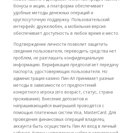
бонусы и акции, а платформа обеспечивает
удобные методы денежных операций и
круглосуточную поддержку. Пользовательский
интерфейс дружелюбен, а мобильная версия
обеспечивает доступность в любое время и место.
Подтверждение личности позволит защитить
сведения пользователя, переводить средства нет
проблем, не разглашать конфиденциальную
информацию. Верификация предполагает передачу
паспорта, удостоверяющих пользователя. Но
администрация казино Пин-Ап принимает разные
методы в зависимости от предпочтений
конкретного игрока (его возраст, статус, страна
проживания). Внесение депозитов и
напрашивающийся выигрышей проводятся с
помощью платежных систем Visa, MasterCard. Для
проведения финансовых операций владелец
аккаунта быть осуществить Пин Ап вход в личный
кабинет. Купоны невозможно найти в электронной