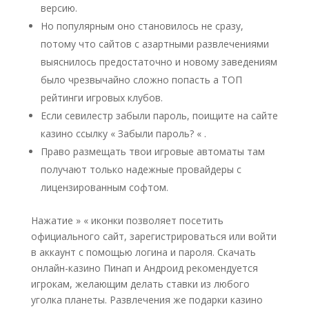
версию.
Но популярным оно становилось не сразу,
потому что сайтов с азартными развлечениями
выяснилось предостаточно и новому заведениям
было чрезвычайно сложно попасть а ТОП
рейтинги игровых клубов.
Если севилестр забыли пароль, поищите на сайте
казино ссылку « Забыли пароль? « .
Право размещать твои игровые автоматы там
получают только надежные провайдеры с
лицензированным софтом.
Нажатие » « иконки позволяет посетить
официального сайт, зарегистрироваться или войти
в аккаунт с помощью логина и пароля. Скачать
онлайн-казино Пинап и Андроид рекомендуется
игрокам, желающим делать ставки из любого
уголка планеты. Развлечения же подарки казино