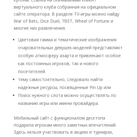
виртуального клуба собранная на официальном
сайте оператора. В разделе TV-игры можно найду
War of Bets, Dice Duel, 7BET, Wheel of Fortune и
многие них развлечения.
Цветовая гамма и тематические изображения
очаровательных девушек-моделей представляют
особую атмосферу азарта и привлекают особое
как постоянных игроков, так и нового
посетителей.
тему самостоятельно, следовало найти
надежные ресурсы, посвященные Pin Up или
Поиск нужного слота можно осуществлять по
названию игры или имени провайдера.
Мобильный сайт с функционалом десктопа
подарила игрокам много заметных впечатлений.
Здесь нельзя участвовать в акциях и турнирах,