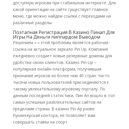
доступную игрокам при стабильном интернете. Для
какой ориентации на сайте существует главное
меню, где можно найдем ссылки с переходами на
различные разделы.
Поэтапная Регистрация В Казино Пинап Для
Игры На Деньги пиппардом Выводом
Решением » « этой проблемы является рабочая
ссылка на актуальное зеркало Pin Up. Компания
ежедневно создает новые резервные домены для
удобства своих клиентов. Казино Pin-Up –
популярная онлайн-платформа, получившая
признание игроков из более чем 40 стран. Часто
тысячи новых пользователей присоединяются к
такому увлекательному игровому порталу. По
данным последней статистики, Пин Ап вошло в топ
самых успешных развлекательных сайтов на
пределами страны. В казино Pin Ap разве
букмекерская контора, ее позволяет вам
совершать ставки на спорт.