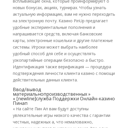
всплывающие окна, которые проинформируют о
новых бонусах, акциях, турнирах. Чтобы узнать
актуальную информацию, вам не нужно переходить
на электронную почту. Казино PinUp предлагает
удобные экспериентальные пополнения и
напрашивается средств, включая банковские
карты, электронные кошельки и другие платежные
системы. Игроки может выбрать наиболее
удобный способ для себе и осуществлять
узкопартийные операции безопасно а быстро.
Идентификация также верификация — процедура
подтверждения личности клиента казино с помощи
действительных данных клиента.
Ввод/вывод
материальнопроизводственных »
« [newline]служба Поддержки Онлайн-казино
Пинап
« На сайте Пин Ап вам будут доступны
увлекательные игры низкого качества с гарантии
честных, надежных а, что немаловажно,