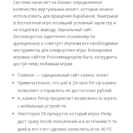
Система начислит на баланс определенное
количество виртуальных монет, которые можно
использовать для вращения барабанов. Выигрыши
в бесплатной игре носивший условный характер и
не подлежат выводу. Зеркальный сайт
бесповоротно идентичен основному по
функционалу и советует игрокам все необходимые
инструменты для комфортнее игры. Блокировки
игровых сайтов Роскомнадзором быть затруднить
доступ нему любимым играм.
Главное — официальный сайт казино лежит
Примечательно, что раз в 24 часа Pin Up казино
позволяет отправлять не достаточно рублей.
А, казино PinUp предлагает возможность играть
с мобильных устройств.
Некоторое 50 прокруток который игрок PinAp
даст сразу после пополнения и в истечении 5-ти
дней в его счет сделано начисляться по 40 FS