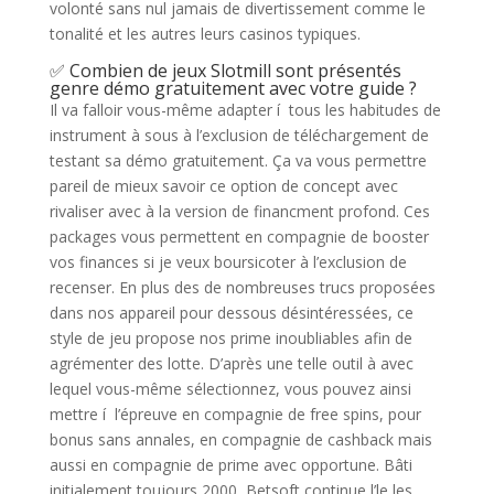
volonté sans nul jamais de divertissement comme le
tonalité et les autres leurs casinos typiques.
✅ Combien de jeux Slotmill sont présentés
genre démo gratuitement avec votre guide ?
Il va falloir vous-même adapter í tous les habitudes de
instrument à sous à l’exclusion de téléchargement de
testant sa démo gratuitement. Ça va vous permettre
pareil de mieux savoir ce option de concept avec
rivaliser avec à la version de financment profond. Ces
packages vous permettent en compagnie de booster
vos finances si je veux boursicoter à l’exclusion de
recenser. En plus des de nombreuses trucs proposées
dans nos appareil pour dessous désintéressées, ce
style de jeu propose nos prime inoubliables afin de
agrémenter des lotte. D’après une telle outil à avec
lequel vous-même sélectionnez, vous pouvez ainsi
mettre í l’épreuve en compagnie de free spins, pour
bonus sans annales, en compagnie de cashback mais
aussi en compagnie de prime avec opportune. Bâti
initialement toujours 2000, Betsoft continue l’le les