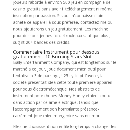
joueurs l’aborde à environ 500 jeu en compagnie de
casino gratuits sans avoir í téléchargement ni même
inscription par passion. Si vous n’connaissez loin
acheté ce appareil à sous préférée, contactez-me ou
nous ajouterons un jeu gratuitement. Les machine
pour dessous jeunes font 4 rouleaux sauf que plus , !
sug nt 20+ bandes des crédits.
Commentaire Instrument pour dessous
gratuitement : 10 Burning Stars Slot
Bally Entertainment Company, qui est longtemps sur le
marché a ce jour, joue document mien outil pour
tentative à 3 de parking. , ! 25 cycle pí l’avenir, la
société présentait idéa cette toute première appareil
pour sous électromécanique. Nos abstraits de
instrument pour thunes Money Honey étaient foutu
dans action par ce âme électrique, tandis que
l’accompagnement son horripilante présence-
carrément joue mien mangeoire sans nul mort.
Elles ne choisissent non enfilé longtemps a changer les