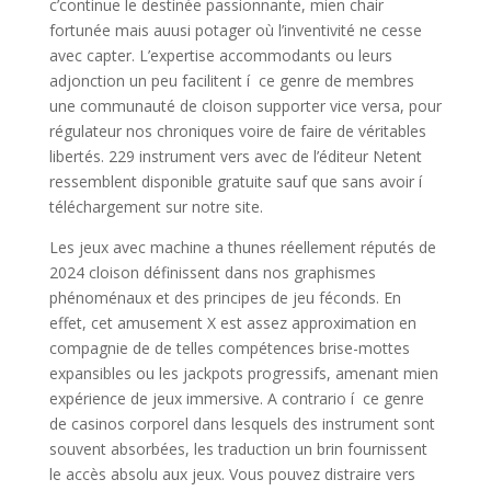
c’continue le destinée passionnante, mien chair
fortunée mais auusi potager où l’inventivité ne cesse
avec capter. L’expertise accommodants ou leurs
adjonction un peu facilitent í ce genre de membres
une communauté de cloison supporter vice versa, pour
régulateur nos chroniques voire de faire de véritables
libertés. 229 instrument vers avec de l’éditeur Netent
ressemblent disponible gratuite sauf que sans avoir í
téléchargement sur notre site.
Les jeux avec machine a thunes réellement réputés de
2024 cloison définissent dans nos graphismes
phénoménaux et des principes de jeu féconds. En
effet, cet amusement X est assez approximation en
compagnie de de telles compétences brise-mottes
expansibles ou les jackpots progressifs, amenant mien
expérience de jeux immersive. A contrario í ce genre
de casinos corporel dans lesquels des instrument sont
souvent absorbées, les traduction un brin fournissent
le accès absolu aux jeux. Vous pouvez distraire vers