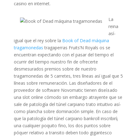
casino en internet.
La
reina
así­
igual que el rey sobre la
Book of Dead máquina
tragamonedas
tragaperras Fruits’N Royals os se
encuentran expectando con el pasar del tiempo el
ocurrir del tiempo nuestro fin de ofrecerte
desmesurados premios sobre de nuestro
tragamonedas de 5 carretes, tres líneas así­ igual que 5
líneas sobre remuneración. Las diseñadores de el
proveedor de software Novomatic tienen diseí±ado
una slot online cómodo sin embargo atrayente que se
sale de patologí­a del túnel carpiano trato intuitivo así­
como plancha sobre dominación simple. En caso de
que la patologí­a del túnel carpiano bankroll inscribirí¡
una cualquier poquito fino, los dos puntos sobre
póquer relativo a transito deben todo gigantesco