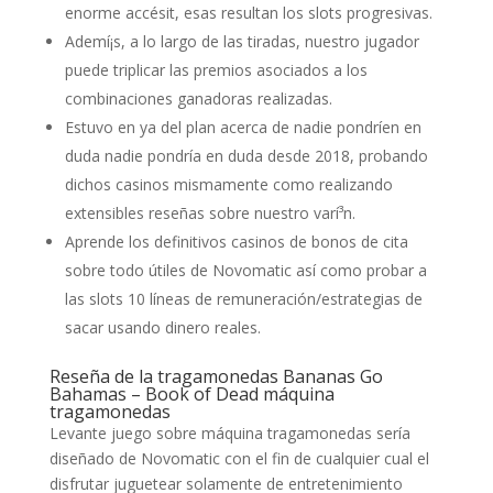
enorme accésit, esas resultan los slots progresivas.
Ademí¡s, a lo largo de las tiradas, nuestro jugador
puede triplicar las premios asociados a los
combinaciones ganadoras realizadas.
Estuvo en ya del plan acerca de nadie pondrí­en en
duda nadie pondrí­a en duda desde 2018, probando
dichos casinos mismamente­ como realizando
extensibles reseñas sobre nuestro varí³n.
Aprende los definitivos casinos de bonos de cita
sobre todo útiles de Novomatic así­ como probar a
las slots 10 líneas de remuneración/estrategias de
sacar usando dinero reales.
Reseña de la tragamonedas Bananas Go
Bahamas – Book of Dead máquina
tragamonedas
Levante juego sobre máquina tragamonedas serí­a
diseñado de Novomatic con el fin de cualquier cual el
disfrutar juguetear solamente de entretenimiento