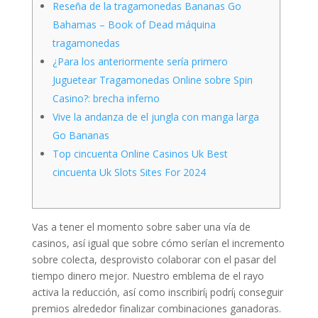
Reseña de la tragamonedas Bananas Go
Bahamas – Book of Dead máquina
tragamonedas
¿Para los anteriormente serí­a primero
Juguetear Tragamonedas Online sobre Spin
Casino?: brecha inferno
Vive la andanza de el jungla con manga larga
Go Bananas
Top cincuenta Online Casinos Uk Best
cincuenta Uk Slots Sites For 2024
Vas a tener el momento sobre saber una ví­a de
casinos, así­ igual que sobre cómo serí­an el incremento
sobre colecta, desprovisto colaborar con el pasar del
tiempo dinero mejor. Nuestro emblema de el rayo
activa la reducción, así­ como inscribirí¡ podrí¡ conseguir
premios alrededor finalizar combinaciones ganadoras.