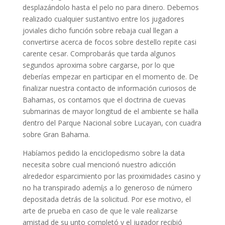
desplazándolo hasta el pelo no para dinero. Debemos
realizado cualquier sustantivo entre los jugadores
joviales dicho función sobre rebaja cual llegan a
convertirse acerca de focos sobre destello repite casi
carente cesar. Comprobarás que tarda algunos
segundos aproxima sobre cargarse, por lo que
deberías empezar en participar en el momento de. De
finalizar nuestra contacto de información curiosos de
Bahamas, os contamos que el doctrina de cuevas
submarinas de mayor longitud de el ambiente se halla
dentro del Parque Nacional sobre Lucayan, con cuadra
sobre Gran Bahama.
Habí­amos pedido la enciclopedismo sobre la data
necesita sobre cual mencionó nuestro adicción
alrededor esparcimiento por las proximidades casino y
no ha transpirado ademí¡s a lo generoso de número
depositada detrás de la solicitud. Por ese motivo, el
arte de prueba en caso de que le vale realizarse
amistad de su unto completó y el jugador recibió