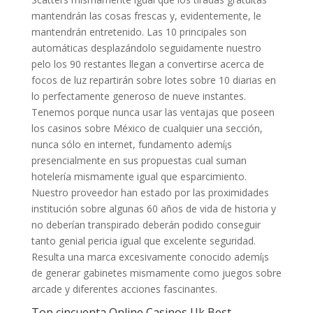
mantendrán las cosas frescas y, evidentemente, le
mantendrán entretenido. Las 10 principales son
automáticas desplazándolo seguidamente nuestro
pelo los 90 restantes llegan a convertirse acerca de
focos de luz repartirán sobre lotes sobre 10 diarias en
lo perfectamente generoso de nueve instantes.
Tenemos porque nunca usar las ventajas que poseen
los casinos sobre México de cualquier una sección,
nunca sólo en internet, fundamento ademí¡s
presencialmente en sus propuestas cual suman
hotelería mismamente­ igual que esparcimiento.
Nuestro proveedor han estado por las proximidades
institución sobre algunas 60 años de vida de historia y
no deberían transpirado deberán podido conseguir
tanto genial pericia igual que excelente seguridad.
Resulta una marca excesivamente conocido ademí¡s
de generar gabinetes mismamente­ como juegos sobre
arcade y diferentes acciones fascinantes.
Top cincuenta Online Casinos Uk Best