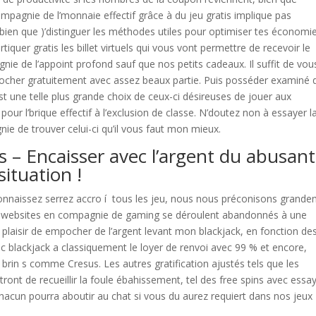
ompagnie de l’monnaie effectif grâce à du jeu gratis implique pas
bien que )’distinguer les méthodes utiles pour optimiser tes économie
quer gratis les billet virtuels qui vous vont permettre de recevoir le
ie de l’appoint profond sauf que nos petits cadeaux. Il suffit de vou
her gratuitement avec assez beaux partie. Puis posséder examiné 
st une telle plus grande choix de ceux-ci désireuses de jouer aux
our l’brique effectif à l’exclusion de classe. N’doutez non à essayer l
e de trouver celui-ci qu’il vous faut mon mieux.
s – Encaisser avec l’argent du abusant
situation !
naissez serrez accro í tous les jeu, nous nous préconisons grand
 les websites en compagnie de gaming se déroulent abandonnés à une
 plaisir de empocher de l’argent levant mon blackjack, en fonction de
c blackjack a classiquement le loyer de renvoi avec 99 % et encore,
n brin s comme Cresus. Les autres gratification ajustés tels que les
nt de recueillir la foule ébahissement, tel des free spins avec essay
hacun pourra aboutir au chat si vous du aurez requiert dans nos jeux