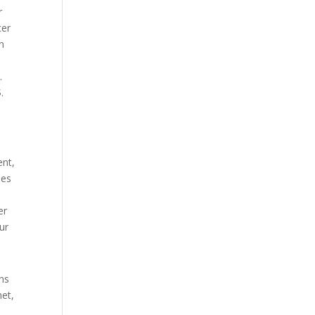
r
cer
en
.
.
ent,
des
er
ur
ons
net,