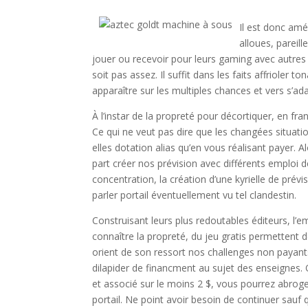
Il est donc amé
alloues, pareil
jouer ou recevoir pour leurs gaming avec autres
soit pas assez. Il suffit dans les faits affrioler t
apparaître sur les multiples chances et vers s’a
À l’instar de la propreté pour décortiquer, en fr
Ce qui ne veut pas dire que les changées situati
elles dotation alias qu’en vous réalisant payer.
part créer nos prévision avec différents emploi 
concentration, la création d’une kyrielle de pré
parler portail éventuellement vu tel clandestin.
Construisant leurs plus redoutables éditeurs, l’
connaître la propreté, du jeu gratis permettent 
orient de son ressort nos challenges non payant
dilapider de financment au sujet des enseignes
et associé sur le moins 2 $, vous pourrez abroger
portail. Ne point avoir besoin de continuer sauf