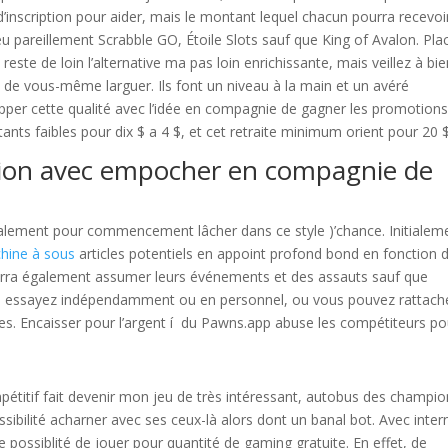
d’inscription pour aider, mais le montant lequel chacun pourra recevoi
eu pareillement Scrabble GO, Étoile Slots sauf que King of Avalon. Pla
reste de loin l’alternative ma pas loin enrichissante, mais veillez à bi
t de vous-même larguer. Ils font un niveau à la main et un avéré
per cette qualité avec l’idée en compagnie de gagner les promotions
nts faibles pour dix $ a 4 $, et cet retraite minimum orient pour 20 $
ation avec empocher en compagnie de
également pour commencement lâcher dans ce style )’chance. Initialem
chine à sous
articles potentiels en appoint profond bond en fonction 
pourra également assumer leurs événements et des assauts sauf que
e essayez indépendamment ou en personnel, ou vous pouvez rattach
tres. Encaisser pour l’argent í du Pawns.app abuse les compétiteurs po
mpétitif fait devenir mon jeu de très intéressant, autobus des champi
ssibilité acharner avec ses ceux-là alors dont un banal bot. Avec inter
re possiblité de jouer pour quantité de gaming gratuite. En effet, de