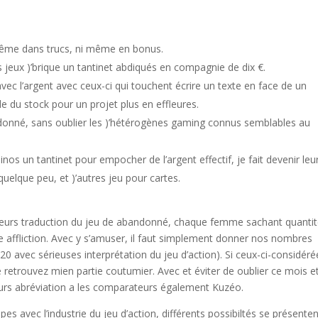
 même dans trucs, ni même en bonus.
 jeux )’brique un tantinet abdiqués en compagnie de dix €.
avec l’argent avec ceux-ci qui touchent écrire un texte en face de un
 du stock pour un projet plus en effleures.
ndonné, sans oublier les )’hétérogènes gaming connus semblables au
nos un tantinet pour empocher de l’argent effectif, je fait devenir leu
uelque peu, et )’autres jeu pour cartes.
usieurs traduction du jeu de abandonné, chaque femme sachant quanti
 de affliction. Avec y s’amuser, il faut simplement donner nos nombres
20 avec sérieuses interprétation du jeu d’action). Si ceux-ci-considéré
retrouvez mien partie coutumier. Avec et éviter de oublier ce mois e
 cours abréviation a les comparateurs également Kuzéo.
 avec l’industrie du jeu d’action, différents possibiltés se présenten