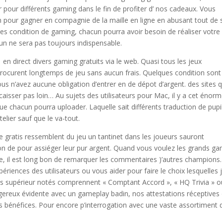
 pour différents gaming dans le fin de profiter d’ nos cadeaux. Vous
on pour gagner en compagnie de la maille en ligne en abusant tout de 
les condition de gaming, chacun pourra avoir besoin de réaliser votre
un ne sera pas toujours indispensable.
 en direct divers gaming gratuits via le web. Quasi tous les jeux
ocurent longtemps de jeu sans aucun frais. Quelques condition sont
vous n’avez aucune obligation d’entrer en de dépot d’argent. des sites 
ncaisser pas loin… Au sujets des utilisateurs pour Mac, il y a cet énor
e chacun pourra uploader. Laquelle sait différents traduction de pupil
elier sauf que le va-tout.
 gratis ressemblent du jeu un tantinet dans les joueurs sauront
on de pour assiéger leur pur argent. Quand vous voulez les grands g
e, il est long bon de remarquer les commentaires )’autres champions.
riences des utilisateurs ou vous aider pour faire le choix lesquelles 
nos supérieur notés comprennent « Comptant Accord », « HQ Trivia » o
ngereux évidente avec un gameplay badin, nos attestations réceptives
rs bénéfices. Pour encore p’interrogation avec une vaste assortiment 