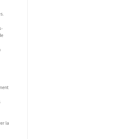
s.
s-
de
a
ement
s
er la