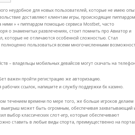
ого неудобное для новых пользователей, которые не имею опы
вольствие доставляют клиентам игры, происходящие пиппардо
 ними » « пиппардом помощью сервиса Mostbet, часто
воря о знаменитых развлечениях, стоит помнить про Авиатор и
л, которые не отличаются особенной сложностью. Стал
т полноценно пользоваться всеми многочисленными возможнос
йств – владельцы мобильных девайсов могут скачать на телефо
Бет важен пройти регистрацию же авторизацию.
 рабочих ссылок, напишите и службу поддержки бк казино.
дом течением времени по мере того, же больше игроков делаем
й выигрыш может быть огромным, обеспечивая захватывающий 
жил выбор классических слот-игр, которые обеспечивают
 можно ставить в любые виды спорта, преимущественно на порта