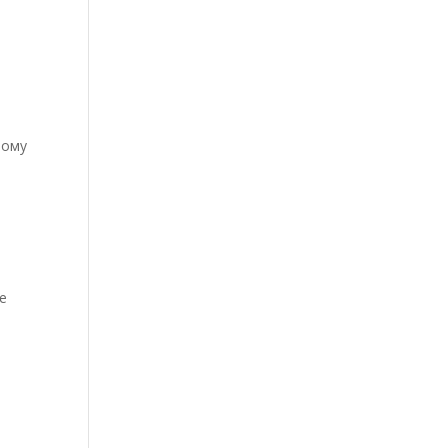
тому
е