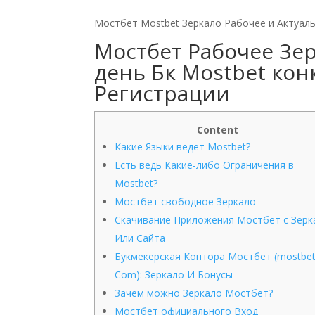
Мостбет Mostbet Зеркало Рабочее и Актуал
Мостбет Рабочее Зе
день Бк Mostbet ко
Регистрации
Content
Какие Языки ведет Mostbet?
Есть ведь Какие-либо Ограничения в
Mostbet?
Мостбет свободное Зеркало
Скачивание Приложения Мостбет с Зерк
Или Сайта
Букмекерская Контора Мостбет (mostbe
Com): Зеркало И Бонусы
Зачем можно Зеркало Мостбет?
Мостбет официального Вход