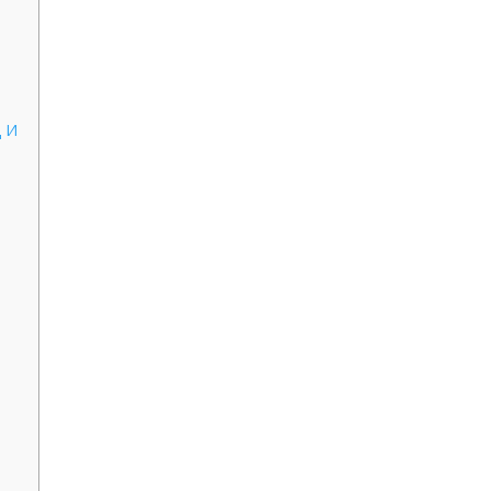
а
д И