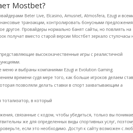
ет Mostbet?
йдерами Beter Live, Elcasino, Amusnet, Atmosfera, Ezugi и всеми
нансовые транзакции, контролировать бонусными предложения
гое другое. Провайдеры нормально банят сайты, но повлиять на
рок получат вместо старой версии Мостбет зеркало стулочасы 
 представляющие высококачественные игры с реалистичной
ункциями.
е меню и выбраны компаниями Ezugi и Evolution Gaming.
чением времени судя мере того, как больше игроков делаем став
, которая позволяли делать ставки в спорт захватывающим а
 тотализатор, в который
жения, связанные с кодом, чтобы убедиться, только вы понимае
твительны же для определенных виды спортивных услуг, поэтом
роверьте, если это необходимо. Доступ к сайту возможен с лю