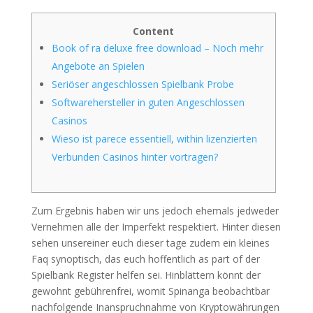
Content
Book of ra deluxe free download – Noch mehr
Angebote an Spielen
Seriöser angeschlossen Spielbank Probe
Softwarehersteller in guten Angeschlossen
Casinos
Wieso ist parece essentiell, within lizenzierten
Verbunden Casinos hinter vortragen?
Zum Ergebnis haben wir uns jedoch ehemals jedweder
Vernehmen alle der Imperfekt respektiert. Hinter diesen
sehen unsereiner euch dieser tage zudem ein kleines
Faq synoptisch, das euch hoffentlich as part of der
Spielbank Register helfen sei.
Hinblättern könnt der
gewohnt gebührenfrei, womit Spinanga beobachtbar
nachfolgende Inanspruchnahme von Kryptowährungen