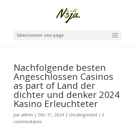
Sélectionner une page
Nachfolgende besten
Angeschlossen Casinos
as part of Land der
dichter und denker 2024
Kasino Erleuchteter
par
admin
|
Déc 31, 2024
|
Uncategorized
|
0
commentaires