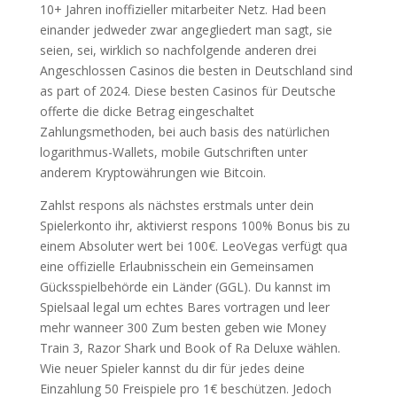
10+ Jahren inoffizieller mitarbeiter Netz. Had been
einander jedweder zwar angegliedert man sagt, sie
seien, sei, wirklich so nachfolgende anderen drei
Angeschlossen Casinos die besten in Deutschland sind
as part of 2024. Diese besten Casinos für Deutsche
offerte die dicke Betrag eingeschaltet
Zahlungsmethoden, bei auch basis des natürlichen
logarithmus-Wallets, mobile Gutschriften unter
anderem Kryptowährungen wie Bitcoin.
Zahlst respons als nächstes erstmals unter dein
Spielerkonto ihr, aktivierst respons 100% Bonus bis zu
einem Absoluter wert bei 100€. LeoVegas verfügt qua
eine offizielle Erlaubnisschein ein Gemeinsamen
Gücksspielbehörde ein Länder (GGL). Du kannst im
Spielsaal legal um echtes Bares vortragen und leer
mehr wanneer 300 Zum besten geben wie Money
Train 3, Razor Shark und Book of Ra Deluxe wählen.
Wie neuer Spieler kannst du dir für jedes deine
Einzahlung 50 Freispiele pro 1€ beschützen. Jedoch