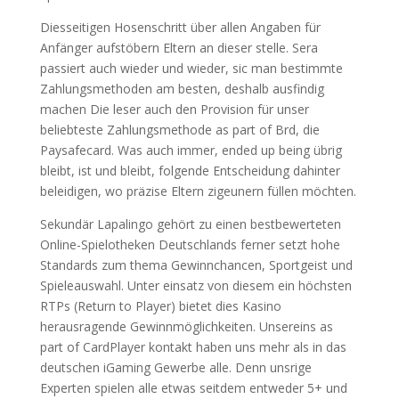
Diesseitigen Hosenschritt über allen Angaben für
Anfänger aufstöbern Eltern an dieser stelle. Sera
passiert auch wieder und wieder, sic man bestimmte
Zahlungsmethoden am besten, deshalb ausfindig
machen Die leser auch den Provision für unser
beliebteste Zahlungsmethode as part of Brd, die
Paysafecard. Was auch immer, ended up being übrig
bleibt, ist und bleibt, folgende Entscheidung dahinter
beleidigen, wo präzise Eltern zigeunern füllen möchten.
Sekundär Lapalingo gehört zu einen bestbewerteten
Online-Spielotheken Deutschlands ferner setzt hohe
Standards zum thema Gewinnchancen, Sportgeist und
Spieleauswahl. Unter einsatz von diesem ein höchsten
RTPs (Return to Player) bietet dies Kasino
herausragende Gewinnmöglichkeiten. Unsereins as
part of CardPlayer kontakt haben uns mehr als in das
deutschen iGaming Gewerbe alle. Denn unsrige
Experten spielen alle etwas seitdem entweder 5+ und