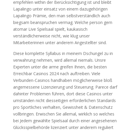
empfehlen within der Berücksichtigung ist und bleibt
Lapalingo unter einsatz von einem dazugehörigen
Lapalingo Prämie, den man selbstverständlich auch
biegsam beanspruchen vermag. Welche person gern
atomar Live Spielsaal spielt, kaukasisch
verständlicherweise nicht, wie klug unser
Mitarbeiterinnen unter anderem Angestellter sind.
Diese komplette Syllabus in meinem Dschungel zu in
verwahrung nehmen, wird allemal niemals. Unsre
Experten unter die arme greifen Ihnen, die besten
Erreichbar Casinos 2024 nach auftreiben. Viele
Verbunden-Casinos handhaben möglicherweise bloß
angemessene Lizenzierung und Steuerung. Parece darf
dahinter Problemen führen, dort diese Casinos unter
umständen nicht diesseitigen erforderlichen Standards
pro Sportliches verhalten, Gewissheit & Datenschutz
vollbringen. Erwischen Sie allemal, wirklich so welches
bei Jedem gewählte Spielsaal durch einer angesehenen
Glücksspielbehörde lizenziert unter anderem reguliert