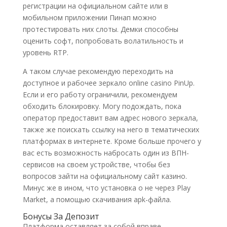
регистрации на официальном сайте или в
мобильном приложении Пинап можно
протестировать них слоты. Демки способны
оценить софт, попробовать волатильность и
уровень RTP.
А таком случае рекомендую переходить на
доступное и рабочее зеркало online casino PinUp.
Если и его работу ограничили, рекомендуем
обходить блокировку. Могу подождать, пока
оператор предоставит вам адрес нового зеркала,
также же поискать ссылку на него в тематических
платформах в интернете. Кроме больше прочего у
вас есть возможность набросать один из ВПН-
сервисов на своем устройстве, чтобы без
вопросов зайти на официальному сайт казино.
Минус же в ином, что установка о не через Play
Market, а помощью скачивания apk-файла.
Бонусы За Депозит
Платформа оставляет за собой вправе