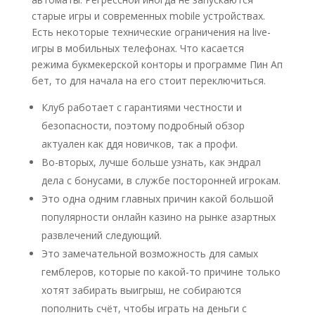
старые игры и современных mobile устройствах.
Есть некоторые технические ограничения на live-
игры в мобильных телефонах. Что касается
режима букмекерской конторы и программе Пин Ап
бет, то для начала на его стоит переключиться.
Клуб работает с гарантиями честности и
безопасности, поэтому подробный обзор
актуален как ддя новичков, так а профи.
Во-вторых, лучше больше узнать, как эндрал
дела с бонусами, в службе посторонней игрокам.
Это одна одним главных причин какой большой
популярности онлайн казино на рынке азартных
развлечений следующий.
Это замечательной возможность для самых
гемблеров, которые по какой-то причине только
хотят забирать выигрыш, не собираются
пополнить счёт, чтобы играть на деньги с