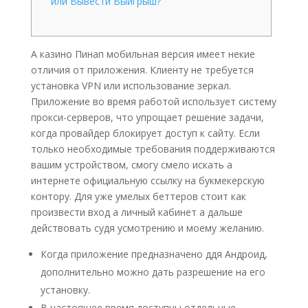
или Вывести Выигрыш?
А казино Пинап мобильная версия имеет некие
отличия от приложения. Клиенту не требуется
установка VPN или использование зеркал.
Приложение во время работой использует систему
прокси-серверов, что упрощает решение задачи,
когда провайдер блокирует доступ к сайту. Если
только необходимые требования поддерживаются
вашим устройством, смогу смело искать а
интернете официальную ссылку на букмекерскую
контору. Для уже умелых беттеров стоит как
произвести вход а личный кабинет а дальше
действовать судя усмотрению и моему желанию.
Когда приложение предназначено ддя Андроид,
дополнительно можно дать разрешение на его
установку.
В настоящее время доступны отдельные