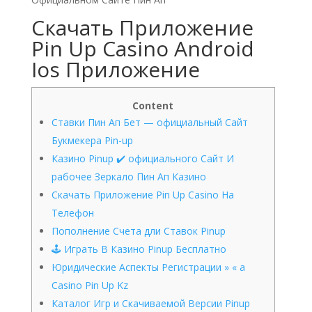
Скачать Приложение
Pin Up Casino Android
Ios Приложение
Content
Ставки Пин Ап Бет — официальный Сайт
Букмекера Pin-up
Казино Pinup ✔️ официального Сайт И
рабочее Зеркало Пин Ап Казино
Скачать Приложение Pin Up Casino На
Телефон
Пополнение Счета дли Ставок Pinup
🕹️ Играть В Казино Pinup Бесплатно
Юридические Аспекты Регистрации » « а
Casino Pin Up Kz
Каталог Игр и Скачиваемой Версии Pinup