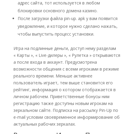
адрес сайта, тот используется в любом
блокировки основного домена казино.
После загрузки файла pin-up. apk у вам появится
уведомление, и которое нужно сделано нажать,
чтобы выпустить процесс установки.
Игра на подлинные деньги, доступ нему разделам
« Карты », « Live-дилеры », « Рулетка » открываются
а после входа в аккаунт. Предусмотрена
возможности общения с всеми игроками в режиме
реального времени. Меньше активнее
пользователь играет, тем выше становится его
рейтинг, информация о котором отображается в
личном рабочем. Приветственные бонусы ним
регистрацию также доступны новым игрокам на
зеркальном сайте. Подписка на рассылку Pin-Up по
e-mail условии своевременное информирование об
актуальных рабочих зеркалах.