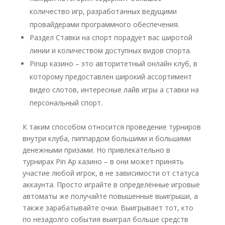
количество игр, разработанных ведущими
провайдерами программного обеспечения.
Раздел Ставки на спорт порадует вас широтой
линии и количеством доступных видов спорта.
Pinup казино – это авторитетный онлайн клуб, в
которому предоставлен широкий ассортимент
видео слотов, интересные лайв игры а ставки на
персональный спорт.
К таким способом относится проведение турниров
внутри клуба, пиппардом большими и большими
денежными призами. Но привлекательно в
турнирах Pin Ap казино – в они может принять
участие любой игрок, в не зависимости от статуса
аккаунта. Просто играйте в определённые игровые
автоматы же получайте повышенные выигрыши, а
также зарабатывайте очки. Выигрывает тот, кто
по незадолго события выиграл больше средств