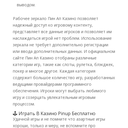
выводом.
Рабочее зеркало Пин Ап Казино позволяет
надежный доступ ко игровому контенту,
представляет все данные игроков и позволяет им
наслаждаться игрой нет проблем. Использование
зеркала не требует дополнительно регистрации
или ввода дополнительных данных. И официальном
сайте Пин Ап Казино отобраны различные
категории игр, такие как слоты, рулетка, блэкджек,
покер и многое другое. Каждая категория
содержит большое количество игр, разработанных
ведущими провайдерами программного
обеспечения. Игроки могут выбрать любимого
игру и созерцать увлекательным игровым
процессом.
🕹️ Играть В Казино Pinup Бесплатно
Удачной игры и не помните что азартные игры
хороши, только и меру, не вспомните про