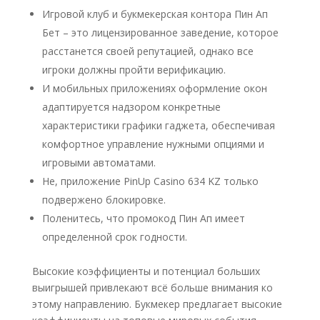
Игровой клуб и букмекерская контора Пин Ап
Бет – это лицензированное заведение, которое
расстанется своей репутацией, однако все
игроки должны пройти верификацию.
И мобильных приложениях оформление окон
адаптируется надзором конкретные
характеристики графики гаджета, обеспечивая
комфортное управление нужными опциями и
игровыми автоматами.
Не, приложение PinUp Casino 634 KZ только
подвержено блокировке.
Поленитесь, что промокод Пин Ап имеет
определенной срок годности.
Высокие коэффициенты и потенциал больших
выигрышей привлекают всё больше внимания ко
этому направлению. Букмекер предлагает высокие