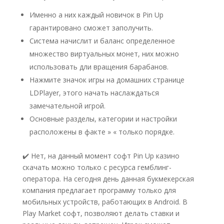
Именно а них каждый новичок в Pin Up
гарантировано сможет заполучить.
Система начислит и баланс определенное
множество виртуальных монет, них можно
использовать дли вращения барабанов.
Нажмите значок игры на домашних странице
LDPlayer, этого начать наслаждаться
замечательной игрой.
Основные разделы, категории и настройки
расположены в факте » « только порядке.
✔️ Нет, на данный момент софт Pin Up казино
скачать можно только с ресурса гемблинг-
оператора. На сегодня день данная букмекерская
компания предлагает программу только для
мобильных устройств, работающих в Android. В
Play Market софт, позволяют делать ставки и