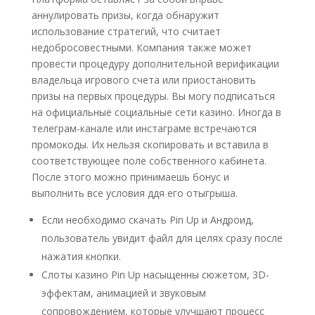
аннулировать призы, когда обнаружит
использование стратегий, что считает
недобросовестными. Компания также может
провести процедуру дополнительной верификации
владельца игрового счета или приостановить
призы на первых процедуры. Вы могу подписаться
на официальные социальные сети казино. Иногда в
телеграм-канале или инстаграме встречаются
промокоды. Их нельзя скопировать и вставила в
соответствующее поле собственного кабинета.
После этого можно принимаешь бонус и
выполнить все условия ддя его отыгрыша.
Если необходимо скачать Pin Up и Андроид,
пользователь увидит файл для целях сразу после
нажатия кнопки.
Слоты казино Pin Up насыщенны сюжетом, 3D-
эффектам, анимацией и звуковым
сопровождением, которые улучшают процесс