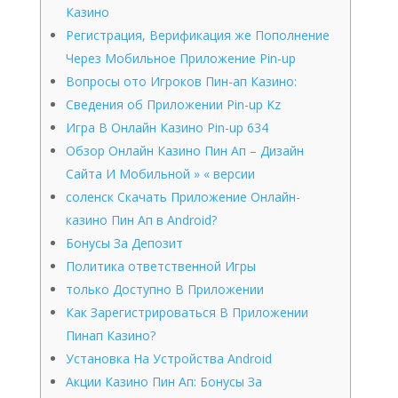
Казино
Регистрация, Верификация же Пополнение
Через Мобильное Приложение Pin-up
Вопросы ото Игроков Пин-ап Казино:
Сведения об Приложении Pin-up Kz
Игра В Онлайн Казино Pin-up 634
Обзор Онлайн Казино Пин Ап – Дизайн
Сайта И Мобильной » « версии
соленск Скачать Приложение Онлайн-
казино Пин Ап в Android?
Бонусы За Депозит
Политика ответственной Игры
только Доступно В Приложении
Как Зарегистрироваться В Приложении
Пинап Казино?
Установка На Устройства Android
Акции Казино Пин Ап: Бонусы За