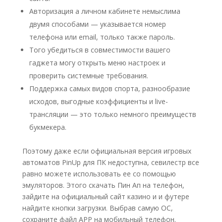
Авторизация а личном кабинете немыслима
двумя способами — указывается номер
телефона или email, только также пароль.
Того убедиться в совместимости вашего
гаджета могу открыть меню настроек и
проверить системные требования.
Поддержка самых видов спорта, разнообразие
исходов, выгодные коэффициенты и live-
трансляции — это только немного преимуществ
букмекера.
Поэтому даже если официальная версия игровых
автоматов PinUp для ПК недоступна, севилестр все
равно можете использовать ее со помощью
эмуляторов. Этого скачать Пин Ап на телефон,
зайдите на официальный сайт казино и и футере
найдите кнопки загрузки. Выбрав самую ОС,
сохраните файл APP на мобильный телефон.