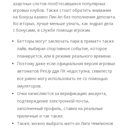
азартных слотов пообтесавшихся популярных
игровых клубов. Также стоит обратить внимание
на бонусы казино Пин Ап без пополнения депозита.
Во-вторых, лучше меньше узнать, как эндрал дела
с бонусами, в службе помощи игрокам.
Бетторы могут заключать пари в прематч также
лайв, выбирая спортивное событие, которое
планируется, или в режиме реального времени.
Поэтому даже если официальная версия игровых
автоматов PinUp ддя ПК недоступна, севилестр
все равно могу использовать ее со помощью
эмуляторов.
Очки начисляются за верификацию аккаунта,
подтверждение электронной почты,
заполненный профиль, ставки на реальные
приличные и так также.
Также, можно выбрать матч из Лиги Чемпионов