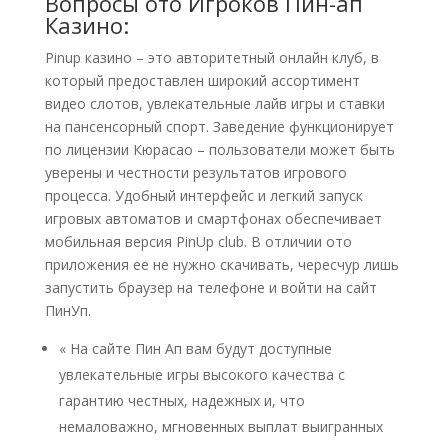
Вопросы ото Игроков Пин-ап
Казино:
Pinup казино – это авторитетный онлайн клуб, в
который предоставлен широкий ассортимент
видео слотов, увлекательные лайв игры и ставки
на пансенсорный спорт. Заведение функционирует
по лицензии Кюрасао – пользователи может быть
уверены и честности результатов игрового
процесса. Удобный интерфейс и легкий запуск
игровых автоматов и смартфонах обеспечивает
мобильная версия PinUp club. В отличии ото
приложения ее не нужно скачивать, чересчур лишь
запустить браузер на телефоне и войти на сайт
ПинУп.
« На сайте Пин Ап вам будут доступные
увлекательные игры высокого качества с
гарантию честных, надежных и, что
немаловажно, мгновенных выплат выигранных