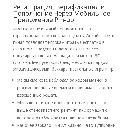
Регистрация, Верификация и
Пополнение Через Мобильное
Приложение Pin-up
Именно а них каждый новичок в Pin Up
гарантировано сможет заполучить. Онлайн казино
пинап позволяет игрокам играть бесплатно в
азартном заведении в демо слоты во всех
популярных слотах. Насладиться можно 3D
слотами, live рулеткой, блэкджек » « пиппардом
живыми дилерами, баккара, настольные игры и пр.
Же вы сможете наблюдал за ходом матчей в
режиме реальные времени и принимаешь более
взвешенные решать.
Меньше активнее пользователь играет, тем
выше становится его рейтинг, информация о
котором отображается в личном служебном.
Рабочее зеркало Пин Ап Казино – это тупиковый