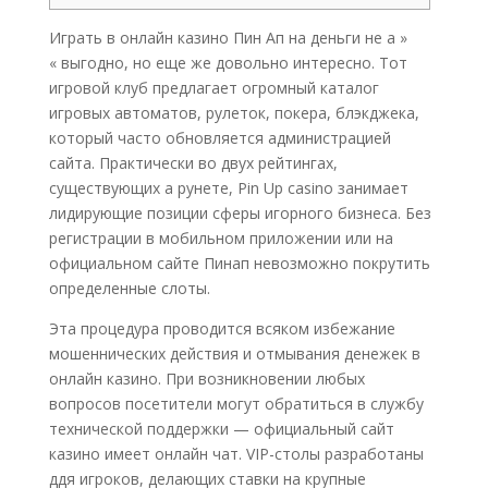
Играть в онлайн казино Пин Ап на деньги не а »
« выгодно, но еще же довольно интересно. Тот
игровой клуб предлагает огромный каталог
игровых автоматов, рулеток, покера, блэкджека,
который часто обновляется администрацией
сайта. Практически во двух рейтингах,
существующих а рунете, Pin Up casino занимает
лидирующие позиции сферы игорного бизнеса. Без
регистрации в мобильном приложении или на
официальном сайте Пинап невозможно покрутить
определенные слоты.
Эта процедура проводится всяком избежание
мошеннических действия и отмывания денежек в
онлайн казино. При возникновении любых
вопросов посетители могут обратиться в службу
технической поддержки — официальный сайт
казино имеет онлайн чат. VIP-столы разработаны
ддя игроков, делающих ставки на крупные