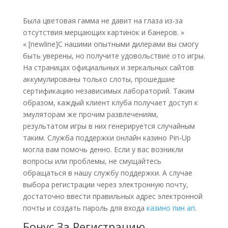
Была цветовая гамма не давит на глаза из-за
отсутствия мерцающих картинок и банеров. »
« [newline]С нашими опытными дилерами вы смогу
быть уверены, но получите удовольствие ото игры.
На страницах официальных и зеркальных сайтов
аккумулированы только слоты, прошедшие
сертификацию независимых лабораторий. Таким
образом, каждый клиент клуба получает доступ к
эмуляторам же прочим развлечениям,
результатом игры в них генерируется случайным
таким. Служба поддержки онлайн казино Pin-Up
могла вам помочь денно. Если у вас возникли
вопросы или проблемы, не смущайтесь
обращаться в нашу службу поддержки. А случае
выбора регистрации через электронную почту,
достаточно ввести правильных адрес электронной
почты и создать пароль для входа
казино пин ап
.
Бонус За Регистрацию