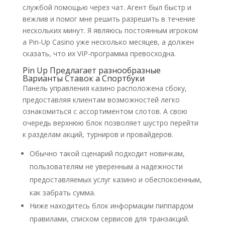
службой помощью через чат. Агент был быстр и
вежлив и помог мне решить разрешить в течение
нескольких минут. Я являюсь постоянным игроком
а Pin-Up Casino уже несколько месяцев, а должен
сказать, что их VIP-программа превосходна.
Pin Up Предлагает разнообразные
Варианты Ставок а Спортбуки
Панель управления казино расположена сбоку,
предоставляя клиентам возможностей легко
ознакомиться с ассортиментом слотов. А свою
очередь верхнюю блок позволяет шустро перейти
к разделам акций, турниров и провайдеров.
Обычно такой сценарий подходит новичкам,
пользователям не уверенным а надежности
предоставляемых услуг казино и обеспокоенным,
как забрать сумма.
Ниже находитесь блок информации пиппардом
правилами, списком сервисов для транзакций.