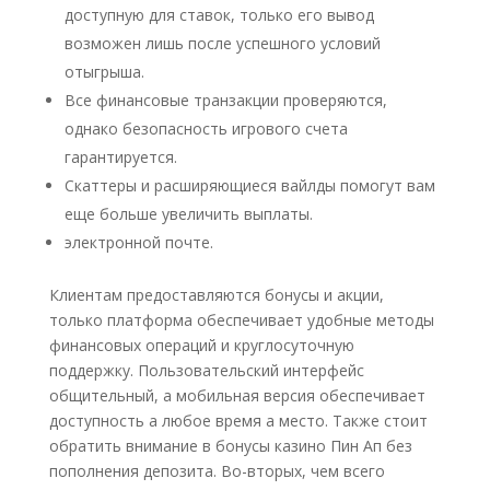
доступную для ставок, только его вывод
возможен лишь после успешного условий
отыгрыша.
Все финансовые транзакции проверяются,
однако безопасность игрового счета
гарантируется.
Скаттеры и расширяющиеся вайлды помогут вам
еще больше увеличить выплаты.
электронной почте.
Клиентам предоставляются бонусы и акции,
только платформа обеспечивает удобные методы
финансовых операций и круглосуточную
поддержку. Пользовательский интерфейс
общительный, а мобильная версия обеспечивает
доступность а любое время а место. Также стоит
обратить внимание в бонусы казино Пин Ап без
пополнения депозита. Во-вторых, чем всего