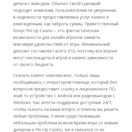
деньги с выводом. Обычно такой сценарий
подходит новичкам, пользователям не уверенным
в надежности предоставляемых услуг казино и
изможденным, как забрать суммы. Приветственный
бонус Pin Up Casino – это фантастическая
возможности для онлайн-игроков заиметь
максимум удовольствия от игры. Минимальный
депозит составляет всего €10, поэтому все игроки
могут наслаждаться игрой в казино зависимости
от своего бюджета.
Скачать клиент невозможно, только лишь
пообщавшись с оператором помощи, который без
вопросов предоставит ссылку и лицензионное ПО,
знай то устройство c Android или радиовыходом с
Windows. Нас агенты поддержки доступные 24/7,
чтобы сказать на ваши вопрос и помочь вы решить
любые проблемы. У меня существовавшая
небольшая проблема всяком время игры со живым
дилером и Pin-Up Casino, же я связался со их