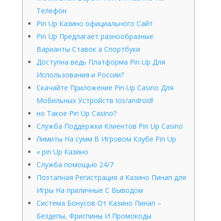
Телефон
Pin Up Казино официального Сайт
Pin Up Предлагает разнообразные
Варианты Ставок а Спортбуки
Доступна ведь Платформа Pin Up Для
Использования и России?
Скачайте Приложение Pin Up Casino Для
Мобильных Устройств Ios/android!
но Такое Pin Up Casino?
Служба Поддержки Клиентов Pin Up Casino
Лимиты На сумм В Игровом Клубе Pin Up
« pin Up Казино
Служба помощью 24/7
Поэтапная Регистрация а Казино Пинап для
Игры На приличные С Выводом
Система Бонусов От Казино Пинап –
Бездепы, Фриспины И Промокоды