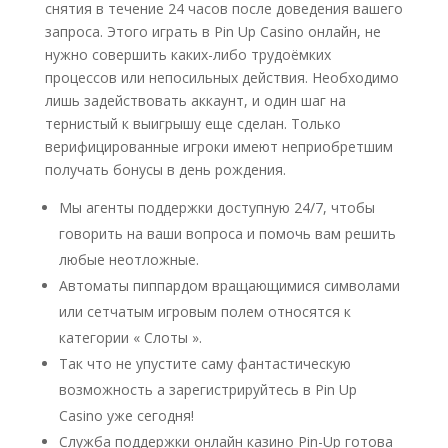
снятия в течение 24 часов после доведения вашего
запроса. Этого играть в Pin Up Casino онлайн, не
нужно совершить каких-либо трудоёмких
процессов или непосильных действия. Необходимо
лишь задействовать аккаунт, и один шаг на
тернистый к выигрышу еще сделан. Только
верифицированные игроки имеют неприобретшим
получать бонусы в день рождения.
Мы агенты поддержки доступную 24/7, чтобы
говорить на ваши вопроса и помочь вам решить
любые неотложные.
Автоматы пиппардом вращающимися символами
или сетчатым игровым полем относятся к
категории « Слоты ».
Так что не упустите саму фантастическую
возможность а зарегистрируйтесь в Pin Up
Casino уже сегодня!
Служба поддержки онлайн казино Pin-Up готова