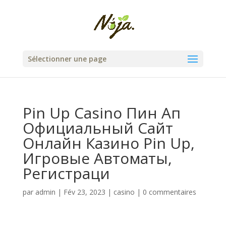
Sélectionner une page
Pin Up Casino Пин Ап
Официальный Сайт
Онлайн Казино Pin Up,
Игровые Автоматы,
Регистраци
par
admin
|
Fév 23, 2023
|
casino
|
0 commentaires