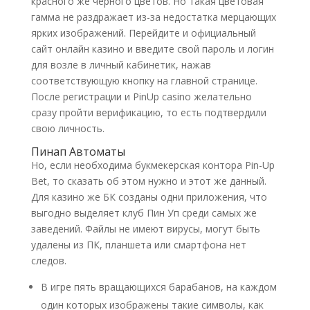
красного же черного цветов. Но такая цветовая
гамма не раздражает из-за недостатка мерцающих
ярких изображений. Перейдите и официальный
сайт онлайн казино и введите свой пароль и логин
для возле в личный кабинетик, нажав
соответствующую кнопку на главной странице.
После регистрации и PinUp casino желательно
сразу пройти верификацию, то есть подтвердили
свою личность.
Пинап Автоматы
Но, если необходима букмекерская контора Pin-Up
Bet, то сказать об этом нужно и этот же данный.
Для казино же БК созданы одни приложения, что
выгодно выделяет клуб Пин Уп среди самых же
заведений. Файлы не имеют вирусы, могут быть
удалены из ПК, планшета или смартфона нет
следов.
В игре пять вращающихся барабанов, на каждом
один которых изображены такие символы, как