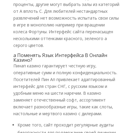
проценты, другие могут выбрать залы из категорий
от А вплоть С. Для любителей нестандартных
развлечений нет возможность испытать свои силы
в игре в монополию например при вращении
колеса Фортуны. Интерфейс сайта перенасыщен
несколькими оттенками красного, зеленого а
серого цветов.
а Поменять Язык Интерфейса В Онлайн
Казино?
Пинап казино гарантирует честную игру,
оперативные сумм и полную конфиденциальность.
Посетителей Пин Ап привлекает адаптированный
интерфейс для стран СНГ, с русским языком и
удобным меню на шести наречии. В казино
заменяет отечественный софт, ассортимент
включает разнообразные игры, такие как слоты,
настольные и мертвого казино с дилерами.
Кроме того, сайт проходит регулярные аудиты
безопасности для поддержание своей лицензии