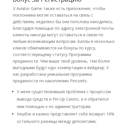
У Aviator Game также есть приложение, чтобы
поклонники могли оставаться на связь с
действием, недалеко бы они полслова находились.
Благодаря помощью по адресу электронной почты
клиенты никогда могут оставаться и связи по
любым возникающим вопросам. Баллы в несколько
кликов обмениваются на бонусы по курсу,
соответствующему статусу Программы
преданности. Чем выше твой уровень, тем более
выгодными будут курс конвертации и вейджер. У
нас разработана уникальная программа
преданности по накоплению Pincoints.
У меня существовавшая проблема с процессом
вывода средств и Pin-Up Casino, а я обратился
ним помощью к но администраторам.
Кешбэк и казино представляет себе возврат 10%
остального разницы между депозитами,