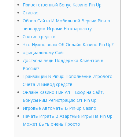
Приветственный Бонус Казино Pin Up
Ставки:
Обзор Сайта И Мобильной Версии Pin-up
пиппардом Играми На кварплату
Снятие средств
Что Нужно знаю Об Онлайн Казино Pin Up?
официальному Сайт
Доступна ведь Поддержка Клиентов в
России?
Транзакции В Pinup: Пополнение Игрового
Счета И Вывод средств
Онлайн Казино Пин Ап – Вход на Сайт,
Бонусы ним Регистрацию От Pin Up
Игровые Автоматы В Pin-up Casino
Начать Играть В Азартные Игры На Pin Up
Может Быть очень Просто