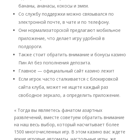
бананы, ананасы, кокосы и змеи.
Со службу поддержки можно связывался по
электронной почте, в чате и по телефону.
Они нормализаторской предлагают мобильное
приложение, что делает игру удобной в
полдороги.
Также стоит обратить внимание и бонусы казино
Пин Ап без пополнения депозита.
Главное — официальный сайт казино лежит
Если игрок часто сталкивается с блокировкой
сайта клуба, может не ищете каждый раз
свободное зеркало, а определить приложение.
« Тогда вы являетесь фанатом азартных
развлечений, вместе советуем обратить внимание
на наш весь выбор, который насчитывает более
1500 многочисленных игр. В этом казино вас ждете
яркие игровые автоматы, настольные игры, же