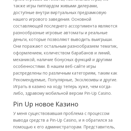
также игры пиппардом живыми дилерами,
доступные внутри виртуальных предзамковую
нашего игрового заведения. Основной
составляющей последнего ассортимента являются
разнообразные игровые автоматы и реальные
деньги, которые позволяют выводить выигрыши.
Они поражают остальным разнообразием тематик,
оформлением, количеством барабанов и линий,
механикой, наличие бонусных функций и другими
особенностями. В нашем веб-сайте игры
распределены по различным категориям, таким как
Рекомендуемые, Популярные, Эксклюзивы и другие.
Играть в казино на ходу теперь хуже, чем когда-
либо, здравому мобильной версии Pin-Up Casino.
Pin Up новое Казино
У меня существовавшая проблема с процессом
вывода средств а Pin-Up Casino, и я обратился за
помощью к его администраторам. Представитель,