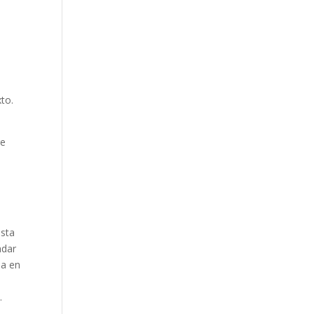
e
to.
re
ista
adar
da en
.