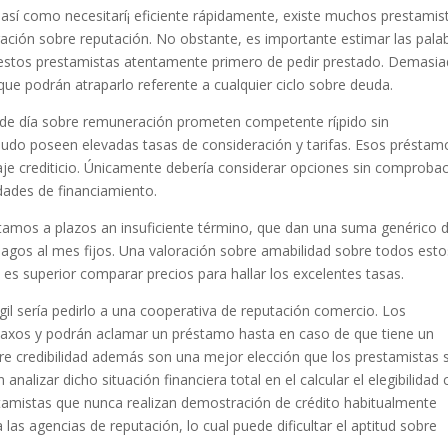
 así­ como necesitarí¡ eficiente rápidamente, existe muchos prestamis
ción sobre reputación. No obstante, es importante estimar las pala
s estos prestamistas atentamente primero de pedir prestado. Demasi
 que podrán atraparlo referente a cualquier ciclo sobre deuda.
 de día sobre remuneración prometen competente rí¡pido sin
udo poseen elevadas tasas de consideración y tarifas. Esos préstam
je crediticio. Únicamente debería considerar opciones sin comproba
idades de financiamiento.
stamos a plazos an insuficiente término, que dan una suma genérico 
pagos al mes fijos. Una valoración sobre amabilidad sobre todos esto
y es superior comparar precios para hallar los excelentes tasas.
il serí­a pedirlo a una cooperativa de reputación comercio. Los
s laxos y podrán aclamar un préstamo hasta en caso de que tiene un
obre credibilidad además son una mejor elección que los prestamistas 
analizar dicho situación financiera total en el calcular el elegibilidad
estamistas que nunca realizan demostración de crédito habitualmente
as agencias de reputación, lo cual puede dificultar el aptitud sobre