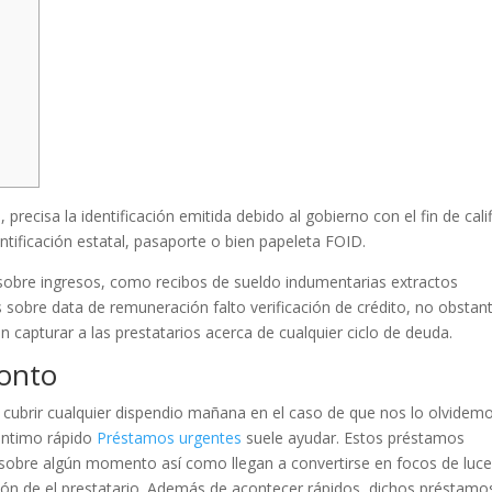
s
recisa la identificación emitida debido al gobierno con el fin de calif
dentificación estatal, pasaporte o bien papeleta FOID.
bre ingresos, como recibos de sueldo indumentarias extractos
sobre data de remuneración falto verificación de crédito, no obstan
 capturar a las prestatarios acerca de cualquier ciclo de deuda.
ronto
a, cubrir cualquier dispendio mañana en el caso de que nos lo olvidem
intimo rápido
Préstamos urgentes
suele ayudar. Estos préstamos
obre algún momento así­ como llegan a convertirse en focos de luc
ón de el prestatario. Además de acontecer rápidos, dichos préstamo