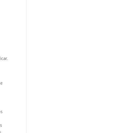
icar.
te
os
es
s