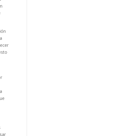
en
e
ión
­a
tecer
esto
er
ra
que
s
usar