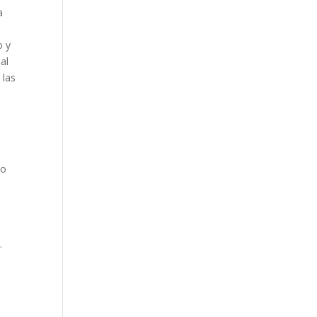
a
o y
al
 las
lo
.