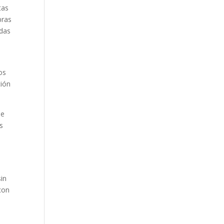
tas
bras
adas
os
ción
de
s
sin
 con