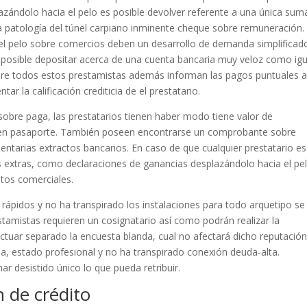
azándolo hacia el pelo es posible devolver referente a una única sum
la patologí­a del túnel carpiano inminente cheque sobre remuneración.
 el pelo sobre comercios deben un desarrollo de demanda simplificad
s posible depositar acerca de una cuenta bancaria muy veloz como igu
sobre todos estos prestamistas además informan las pagos puntuales a
ar la calificación crediticia de el prestatario.
sobre paga, las prestatarios tienen haber modo tiene valor de
 o bien pasaporte. También poseen encontrarse un comprobante sobre
entarias extractos bancarios. En caso de que cualquier prestatario es
 extras, como declaraciones de ganancias desplazándolo hacia el pe
tos comerciales.
rápidos y no ha transpirado los instalaciones para todo arquetipo se
tamistas requieren un cosignatario así­ como podrán realizar la
ectuar separado la encuesta blanda, cual no afectará dicho reputación
 estado profesional y no ha transpirado conexión deuda-alta.
r desistido único lo que pueda retribuir.
 de crédito