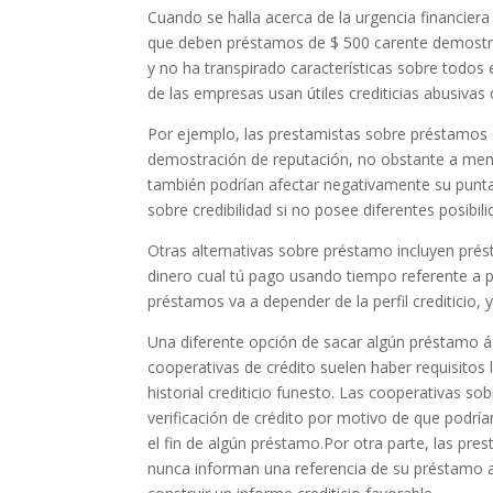
Cuando se halla acerca de la urgencia financiera
que deben préstamos de $ 500 carente demostra
y no ha transpirado características sobre todo
de las empresas usan útiles crediticias abusivas
Por ejemplo, las prestamistas sobre préstamos
demostración de reputación, no obstante a men
también podrían afectar negativamente su punta
sobre credibilidad si no posee diferentes posibil
Otras alternativas sobre préstamo incluyen pré
dinero cual tú pago usando tiempo referente a 
préstamos va a depender de la perfil crediticio, 
Una diferente opción de sacar algún préstamo ág
cooperativas de crédito suelen haber requisito
historial crediticio funesto. Las cooperativas s
verificación de crédito por motivo de que podrían 
el fin de algún préstamo.Por otra parte, las pr
nunca informan una referencia de su préstamo a l