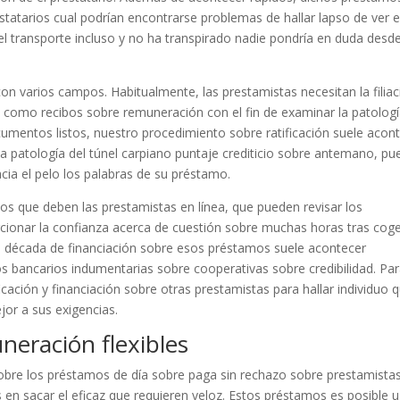
tatarios cual podrían encontrarse problemas de hallar lapso de ver 
el transporte incluso y no ha transpirado nadie pondrí­a en duda desd
on varios campos. Habitualmente, las prestamistas necesitan la filiac
os como recibos sobre remuneración con el fin de examinar la patologí
umentos listos, nuestro procedimiento sobre ratificación suele acon
patologí­a del túnel carpiano puntaje crediticio sobre antemano, pu
cia el pelo los palabras de su préstamo.
s que deben las prestamistas en línea, que pueden revisar los
rcionar la confianza acerca de cuestión sobre muchas horas tras cog
l década de financiación sobre esos préstamos suele acontecer
 bancarios indumentarias sobre cooperativas sobre credibilidad. Pa
ficación y financiación sobre otras prestamistas para hallar individuo 
jor a sus exigencias.
neración flexibles
sobre los préstamos de día sobre paga sin rechazo sobre prestamista
s en sacar el eficaz que requieren veloz. Estos préstamos es posible 