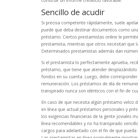
construir un informe crediticio favorable.
Sencillo de acudir
Si precisa competente rápidamente, suele apelar
puede que deba destinar documentos como una se
préstamo. Ciertos prestamistas online le permit
prestamista, mientras que otros necesitan que l
Determinados prestamistas además dan números 
Si el prestamista lo perfectamente aprueba, rec
préstamo, que tiene que atender desplazándolo h
fondos en su cuenta. Luego, debe corresponder e
remuneración. Los préstamos de día de remunera
transpirado nunca son idénticos con el fin de cua
En caso de que necesita algún préstamo veloz de 
en línea que actual préstamos personales y pré
los exigencias financieras de la gente joviales
línea recomendables y no ha transpirado sencillo
cargos para adelantado con el fin de que pueda 
Las prestamistas en línea normalmente mostrar 