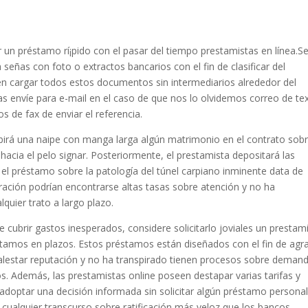
 un préstamo rí¡pido con el pasar del tiempo prestamistas en línea.S
ñas con foto o extractos bancarios con el fin de clasificar del
en cargar todos estos documentos sin intermediarios alrededor del
as envíe para e-mail en el caso de que nos lo olvidemos correo de tex
de fax de enviar el referencia.
ibirá una naipe con manga larga algún matrimonio en el contrato sob
acia el pelo signar. Posteriormente, el prestamista depositará las
l préstamo sobre la patologí­a del túnel carpiano inminente data de
ción podrían encontrarse altas tasas sobre atención y no ha
lquier trato a largo plazo.
cubrir gastos inesperados, considere solicitarlo joviales un prestam
stamos en plazos. Estos préstamos están diseñados con el fin de agr
 malestar reputación y no ha transpirado tienen procesos sobre deman
s. Además, las prestamistas online poseen destapar varias tarifas y
adoptar una decisión informada sin solicitar algún préstamo personal
cualquier transcurso sobre ratificación más veloz que los bancos