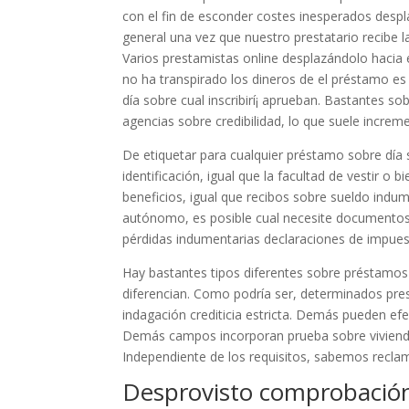
con el fin de esconder costes inesperados despl
general una vez que nuestro prestatario recibe 
Varios prestamistas online desplazándolo hacia
no ha transpirado los dineros de el préstamo e
día sobre cual inscribirí¡ aprueban. Bastantes 
agencias sobre credibilidad, lo que suele increment
De etiquetar para cualquier préstamo sobre día 
identificación, igual que la facultad de vestir
beneficios, igual que recibos sobre sueldo indum
autónomo, es posible cual necesite documentos
pérdidas indumentarias declaraciones de impues
Hay bastantes tipos diferentes sobre préstamos 
diferencian. Como podrí­a ser, determinados pres
indagación crediticia estricta. Demás pueden ef
Demás campos incorporan prueba sobre vivienda,
Independiente de los requisitos, sabemos reclama
Desprovisto comprobación