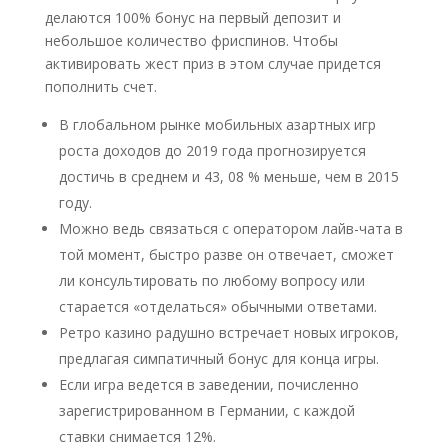
делаются 100% бонус на первый депозит и
небольшое количество фриспинов. Чтобы
активировать жест приз в этом случае придется
пополнить счет.
В глобальном рынке мобильных азартных игр
роста доходов до 2019 года прогнозируется
достичь в среднем и 43, 08 % меньше, чем в 2015
году.
Можно ведь связаться с оператором лайв-чата в
той момент, быстро разве он отвечает, сможет
ли консультировать по любому вопросу или
старается «отделаться» обычными ответами.
Ретро казино радушно встречает новых игроков,
предлагая симпатичный бонус для конца игры.
Если игра ведется в заведении, почисленно
зарегистрированном в Германии, с каждой
ставки снимается 12%.