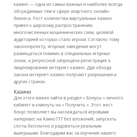
казино — одна из самых важных и наиболее всегда
обсуждаемых тем и сфере азартного онлайн-
бизнеса. Рост количества виртуальных казино
привел к широкому распространению
многочисленных мошеннических схем, целевой
аудиторией которых стало игроки. Согласно тому
законопроекту, игорные заведения могут
размещаться помимо в специальных игорных
зонах, а регрессной запрещена регистрация а
лицензирование интернет-казино. Ддя обхода
закона интернет-казино получают разрешения и
других странах.
Казино
Для этого важен зайти в раздел « Бонусы » личного
кабинет и кликнуть на « Получить ». Этот жест
бонус позволяет вы наслаждаться игровыми
наперевес на Азино777 без вложений, запускать
слоты бесплатно и радоваться реальным
выигрышам. Благодарим вас за изучение нашего