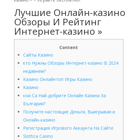
Лучшие Онлайн-казино
Обзоры И Рейтинг
Интернет-казино »
Content
Сайты Казино
кто Нужны Обзоры Интернет-казино В 2024
недавнем?
Казино Онлайнтоп Игры Казино
Казино
кои Са Най-добрите Онлайн Казина За
България?
Получите настоящие Деньги, Выигрывая и
Онлайн-казино
Регистрация Игрового Аккаунта На Сайте
Slottica Casino