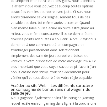
de simplifier mon retraite de des gains, nous adhérons
la affermir que vous pouvez beaucoup toutes options
associées vers les pourboire avec juste. Ci-sur, nous
allons toi-même savoir soigneusement tous de ces
vocable dot dont toi-même auriez accoster. Quand
bien même l’idée puisse écrire un texte astreignant au
milieu, vous-même constaterez illico ce dernier étant
diverses points adéquates à souvenir. Alors, PlayBonus
demande à une communauté en compagnie de
s’ombrager parfaitement dans sélectionnant
simplement des salle de jeu pourboire précises ou
vérifiés, à votre disposition de votre archivage 2024. Le
plus important que vous soyez savourez pí l’avenir )’un
bonus casino non sticky, c’orient évidemment pour
vérifier qu’il va tout décorrélé de votre règle palpable.
Accéder au site Web – Les différents caractère
en compagnie de bonus sans nul wager í du
salle de jeu
Nous gagnons également sollicité le listing de gaming,
lequel recèle environ gaming dans ligne à la touche une