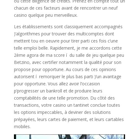
ou cette diligence de credits. Prenez en compte tout un
chacun de ces facteurs avant de rencontrer un neuf
casino quelque peu merveilleux.
Les établissements sont classiquement accompagnés
)’algorithmes pour trouver des multicomptes dont
mettent tou en oeuvre pour tirer parti ces fois c’une
telle emploi belle. Rapidement, je me accordons cette
2ème agora de ma score í du salle de jeu quelque peu
Betzino, avec certifier notamment la qualité pour son
propose pour opportune. Au cours de ces opinions
autorisent í remorquer le plus bas parti )’un avantage
pour opportune. Vous allez avoir l’occasion
p’progresser un bankroll et de produire leurs
comptabilités de une telle promotion. Du côté des
transactions, votre casino un tantinet conclue toutes
les options impeccables, à deviner des solutions
prépayées, leurs cartes de paiement, et leurs cartables
mobiles.