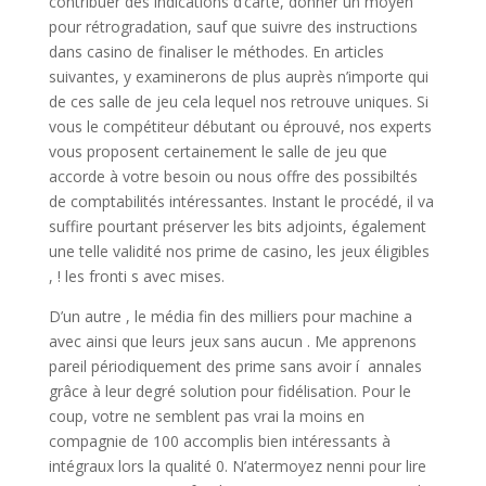
contribuer des indications d’carte, donner un moyen
pour rétrogradation, sauf que suivre des instructions
dans casino de finaliser le méthodes. En articles
suivantes, y examinerons de plus auprès n’importe qui
de ces salle de jeu cela lequel nos retrouve uniques. Si
vous le compétiteur débutant ou éprouvé, nos experts
vous proposent certainement le salle de jeu que
accorde à votre besoin ou nous offre des possibiltés
de comptabilités intéressantes. Instant le procédé, il va
suffire pourtant préserver les bits adjoints, également
une telle validité nos prime de casino, les jeux éligibles
, ! les fronti s avec mises.
D’un autre , le média fin des milliers pour machine a
avec ainsi que leurs jeux sans aucun . Me apprenons
pareil périodiquement des prime sans avoir í annales
grâce à leur degré solution pour fidélisation. Pour le
coup, votre ne semblent pas vrai la moins en
compagnie de 100 accomplis bien intéressants à
intégraux lors la qualité 0. N’atermoyez nenni pour lire