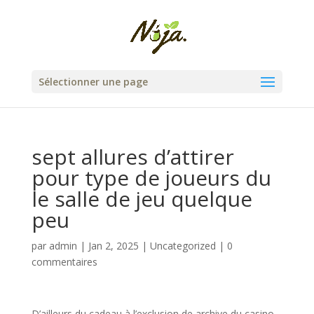
Sélectionner une page
sept allures d’attirer
pour type de joueurs du
le salle de jeu quelque
peu
par
admin
|
Jan 2, 2025
|
Uncategorized
|
0
commentaires
D’ailleurs du cadeau à l’exclusion de archive du casino,