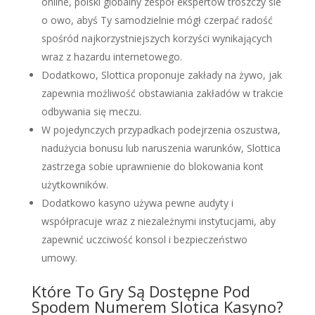
online, polski globalny zespół ekspertów troszczy sie
o owo, abyś Ty samodzielnie mógł czerpać radość
spośród najkorzystniejszych korzyści wynikających
wraz z hazardu internetowego.
Dodatkowo, Slottica proponuje zakłady na żywo, jak
zapewnia możliwość obstawiania zakładów w trakcie
odbywania się meczu.
W pojedynczych przypadkach podejrzenia oszustwa,
nadużycia bonusu lub naruszenia warunków, Slottica
zastrzega sobie uprawnienie do blokowania kont
użytkowników.
Dodatkowo kasyno używa pewne audyty i
współpracuje wraz z niezależnymi instytucjami, aby
zapewnić uczciwość konsol i bezpieczeństwo
umowy.
Które To Gry Są Dostępne Pod
Spodem Numerem Slotica Kasyno?