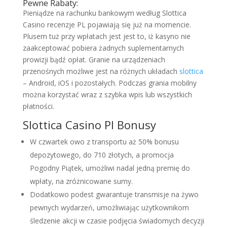
Pewne Rabaty:
Pieniądze na rachunku bankowym według Slottica
Casino recenzje PL pojawiają się już na momencie.
Plusem tuż przy wpłatach jest jest to, iż kasyno nie
zaakceptować pobiera żadnych suplementarnych
prowizji bądź opłat. Granie na urządzeniach
przenośnych możliwe jest na różnych układach
slottica
– Android, iOS i pozostałych. Podczas grania mobilny
można korzystać wraz z szybka wpis lub wszystkich
płatności.
Slottica Casino Pl Bonusy
W czwartek owo z transportu aż 50% bonusu
depozytowego, do 710 złotych, a promocja
Pogodny Piątek, umożliwi nadal jedną premię do
wpłaty, na zróżnicowane sumy.
Dodatkowo podest gwarantuje transmisje na żywo
pewnych wydarzeń, umożliwiając użytkownikom
śledzenie akcji w czasie podjęcia świadomych decyzji