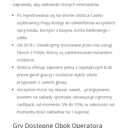
naprawdę, aby zadowolić różnych internautów.
Po rejestrowania się na stronie Slottica Casino
użytkownicy mają dostęp do odwiedzenia wszystkich
opcji lokalu, korzyści z kasyna, konta bankowego i
salda.
Od 2018 r. świadczymy stosowane przez nas usługi
fanom z Polski, którzy są zainteresowani hazardem
osobiście.
Slottica oferuje zapewne jedną z największych liczb
premii gwoli graczy i osobiście wybór zdoła
przyprawić o zawrót głowy.
Korzystne może się okazać nawet… przegrywanie,
bowiem na zakłady sportowe obowiązuje ogromny
cashback, od momentu 5% do 55%, w zależności od
momentu ilości zakładów na 1 kuponie.
Gry Dostępne Obok Operatora