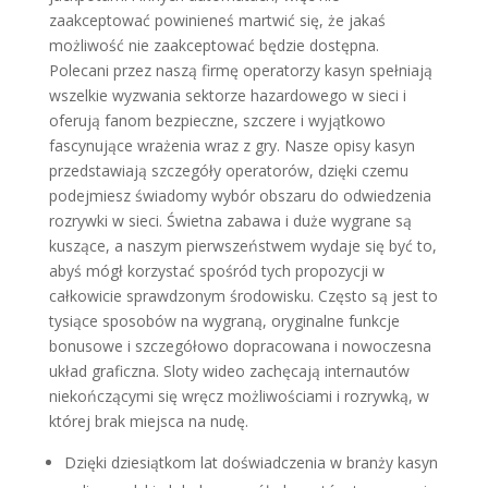
zaakceptować powinieneś martwić się, że jakaś
możliwość nie zaakceptować będzie dostępna.
Polecani przez naszą firmę operatorzy kasyn spełniają
wszelkie wyzwania sektorze hazardowego w sieci i
oferują fanom bezpieczne, szczere i wyjątkowo
fascynujące wrażenia wraz z gry. Nasze opisy kasyn
przedstawiają szczegóły operatorów, dzięki czemu
podejmiesz świadomy wybór obszaru do odwiedzenia
rozrywki w sieci. Świetna zabawa i duże wygrane są
kuszące, a naszym pierwszeństwem wydaje się być to,
abyś mógł korzystać spośród tych propozycji w
całkowicie sprawdzonym środowisku. Często są jest to
tysiące sposobów na wygraną, oryginalne funkcje
bonusowe i szczegółowo dopracowana i nowoczesna
układ graficzna. Sloty wideo zachęcają internautów
niekończącymi się wręcz możliwościami i rozrywką, w
której brak miejsca na nudę.
Dzięki dziesiątkom lat doświadczenia w branży kasyn