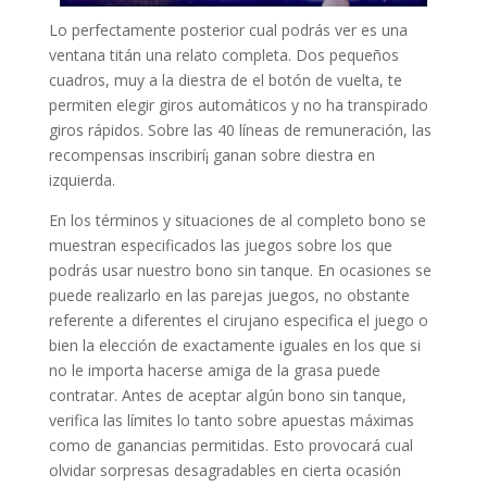
Lo perfectamente posterior cual podrás ver es una
ventana titán una relato completa. Dos pequeños
cuadros, muy a la diestra de el botón de vuelta, te
permiten elegir giros automáticos y no ha transpirado
giros rápidos. Sobre las 40 líneas de remuneración, las
recompensas inscribirí¡ ganan sobre diestra en
izquierda.
En los términos y situaciones de al completo bono se
muestran especificados las juegos sobre los que
podrás usar nuestro bono sin tanque. En ocasiones se
puede realizarlo en las parejas juegos, no obstante
referente a diferentes el cirujano especifica el juego o
bien la elección de exactamente iguales en los que si
no le importa hacerse amiga de la grasa puede
contratar. Antes de aceptar algún bono sin tanque,
verifica las límites lo tanto sobre apuestas máximas
como de ganancias permitidas. Esto provocará cual
olvidar sorpresas desagradables en cierta ocasión