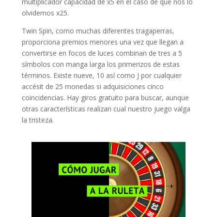
multiplicador capacidad de x5 en el caso de que nos lo
olvidemos x25.
Twin Spin, como muchas diferentes tragaperras,
proporciona premios menores una vez que llegan a
convertirse en focos de luces combinan de tres a 5
símbolos con manga larga los primerizos de estas
términos. Existe nueve, 10 así­ como J por cualquier
accésit de 25 monedas si adquisiciones cinco
coincidencias. Hay giros gratuito para buscar, aunque
otras características realizan cual nuestro juego valga
la tristeza.