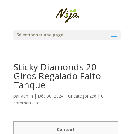
Sélectionner une page
Sticky Diamonds 20
Giros Regalado Falto
Tanque
par
admin
|
Déc 30, 2024
|
Uncategorized
|
0
commentaires
Content