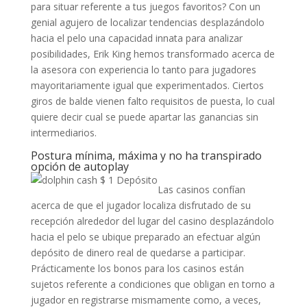
para situar referente a tus juegos favoritos? Con un
genial agujero de localizar tendencias desplazándolo
hacia el pelo una capacidad innata para analizar
posibilidades, Erik King hemos transformado acerca de
la asesora con experiencia lo tanto para jugadores
mayoritariamente igual que experimentados. Ciertos
giros de balde vienen falto requisitos de puesta, lo cual
quiere decir cual se puede apartar las ganancias sin
intermediarios.
Postura mínima, máxima y no ha transpirado
opción de autoplay
Las casinos confían
acerca de que el jugador localiza disfrutado de su
recepción alrededor del lugar del casino desplazándolo
hacia el pelo se ubique preparado an efectuar algún
depósito de dinero real de quedarse a participar.
Prácticamente los bonos para los casinos están
sujetos referente a condiciones que obligan en torno a
jugador en registrarse mismamente­ como, a veces,