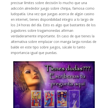
precisar límites sobre decisión lo mucho que una
adicción alrededor juego sobre chiripa, famosa como
ludopatía. Una vez que juegas acerca de algún casino
en internet, tienes disponibilidad integro a lo largo de
los 24 horas del día. Esto es algo que bastantes de los
jugadores sobre tragamonedas afirman
verdaderamente importante. En caso de que tienes la
alternativa sobre emplazar con manga larga rondas de
balde en este tipo sobre juegos, sácale lo tanto
importancia igual que puedas.