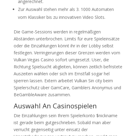
angerechnet.
Zur Auswahl stehen mehr als 3. 1000 Automaten
vom Klassiker bis zu innovativen Video Slots.
Die Game-Sessions werden in regelmäßigen
Abständen unterbrochen. Limits für eure Spieleinsätze
oder die Einzahlungen könnt ihr in der Lobby selbst
festlegen. Verringerungen dieser Grenzen werden vom
Vulkan Vegas Casino sofort umgesetzt. User, die
Richtung Spielsucht abgleiten, können zeitlich befristete
Auszeiten wählen oder sich im Ernstfall sogar hel
sperren lassen. Extern arbeitet Vulkan Sin city beim
Spielerschutz über GamCare, Gamblers Anonymus und
BeGambleAware zusammen.
Auswahl An Casinospielen
Die Einzahlungen sein Ihrem Spielerkonto $nickname
ist gerade beim gutgeschrieben. Sobald man aber
verrucht gegenseitig unter einsatz der