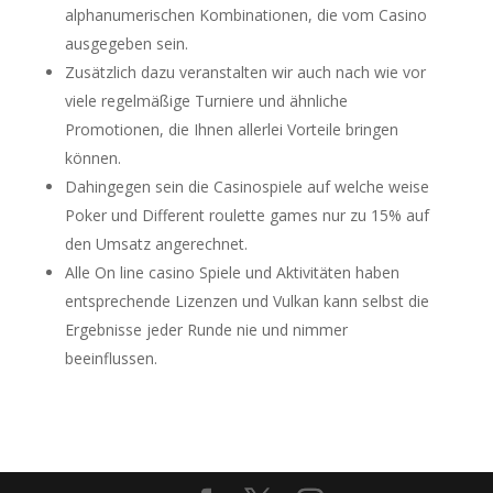
alphanumerischen Kombinationen, die vom Casino
ausgegeben sein.
Zusätzlich dazu veranstalten wir auch nach wie vor
viele regelmäßige Turniere und ähnliche
Promotionen, die Ihnen allerlei Vorteile bringen
können.
Dahingegen sein die Casinospiele auf welche weise
Poker und Different roulette games nur zu 15% auf
den Umsatz angerechnet.
Alle On line casino Spiele und Aktivitäten haben
entsprechende Lizenzen und Vulkan kann selbst die
Ergebnisse jeder Runde nie und nimmer
beeinflussen.