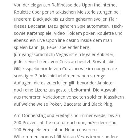
Von der eleganten Raffinesse des Upon the internet
Roulette über perish taktischen Meisterleistungen bei
unserem Blackjack bis zu dem geheimnisvollen Flair
dieses Baccarat. Dazu gehören Spielautomaten, Tisch-
sowie Kartenspiele, Video Holdem poker, Roulette und
ebenso ein Live Upon line casino inside dem man
spielen kann. Ja, Feuer speiender berg
(umgangssprachlich) Vegas ist ein legaler Anbieter,
jeder seine Lizenz von Curacao besitzt. Sowohl die
Glücksspielbehörde von Curacao wie im übrigen alle
sonstigen Glücksspielbehörden haben strenge
Auflagen, die es zu erfüllen gilt, bevor der Anbieter
noch eine Lizenz ausgestellt bekommt. Die Auswahl
aus mehreren Variationen vonseiten solchen Klassikern
auf welche weise Poker, Baccarat und Black Plug.
Am Donnerstag und Freitag sind immer wieder bis zu
200 Prozent at the top für euch drin; au?erdem sind
100 Freispiele erreichbar. Neben unserem
Willkommensbonus hält Vulkan Vegas immer andere