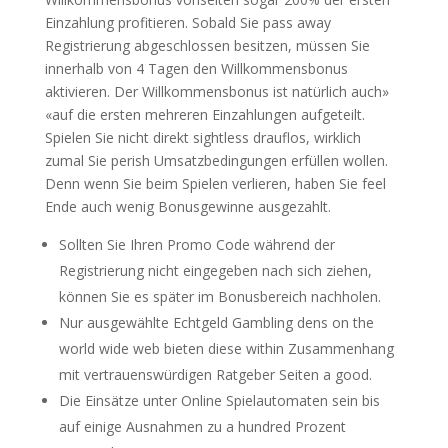
Einzahlung profitieren. Sobald Sie pass away
Registrierung abgeschlossen besitzen, müssen Sie
innerhalb von 4 Tagen den Willkommensbonus
aktivieren. Der Willkommensbonus ist natürlich auch»
«auf die ersten mehreren Einzahlungen aufgeteilt.
Spielen Sie nicht direkt sightless drauflos, wirklich
zumal Sie perish Umsatzbedingungen erfüllen wollen.
Denn wenn Sie beim Spielen verlieren, haben Sie feel
Ende auch wenig Bonusgewinne ausgezahlt.
Sollten Sie Ihren Promo Code während der
Registrierung nicht eingegeben nach sich ziehen,
können Sie es später im Bonusbereich nachholen.
Nur ausgewählte Echtgeld Gambling dens on the
world wide web bieten diese within Zusammenhang
mit vertrauenswürdigen Ratgeber Seiten a good.
Die Einsätze unter Online Spielautomaten sein bis
auf einige Ausnahmen zu a hundred Prozent