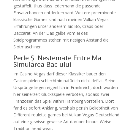
gestaffelt, thus dass Jedermann die passende
Einsatzchancen entdecken wird. Weitere preeminente
klassische Games sind nach meinen Vulkan Vegas
Erfahrungen unter anderem Sic Bo, Craps oder
Baccarat. An der Das gelbe vom ei des
Spielprogrammes stehen mit riesigen Abstand die
Slotmaschinen.
Perle Și Nestemate Entre Ma
Simularea Bac-ului
Im Casino Vegas darf dieser Klassiker bauer den
Casinospielen schlechthin natürlich nicht defizit. Seine
Ursprünge liegen eigentlich in Frankreich, doch wurden
hier seinerzeit Glücksspiele verboten, sodass zwei
Franzosen das Spiel within Hamburg vorstellen. Dort
fand es sofort Anklang, weshalb perish Beliebtheit von
Different roulette games bei Vulkan Vegas Deutschland
auf eine gewisse gewisse Art darüber hinaus Weise
Tradition head wear.