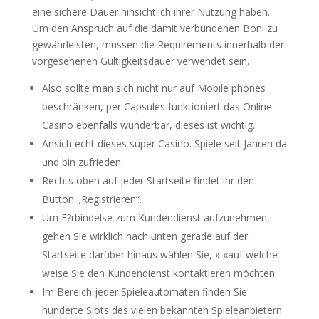
eine sichere Dauer hinsichtlich ihrer Nutzung haben.
Um den Anspruch auf die damit verbundenen Boni zu
gewährleisten, müssen die Requirements innerhalb der
vorgesehenen Gültigkeitsdauer verwendet sein.
Also sollte man sich nicht nur auf Mobile phones
beschränken, per Capsules funktioniert das Online
Casino ebenfalls wunderbar, dieses ist wichtig.
Ansich echt dieses super Casino. Spiele seit Jahren da
und bin zufrieden.
Rechts oben auf jeder Startseite findet ihr den
Button „Registrieren“.
Um F?rbindelse zum Kundendienst aufzunehmen,
gehen Sie wirklich nach unten gerade auf der
Startseite darüber hinaus wählen Sie, » «auf welche
weise Sie den Kundendienst kontaktieren möchten.
Im Bereich jeder Spieleautomaten finden Sie
hunderte Slots des vielen bekannten Spieleanbietern.