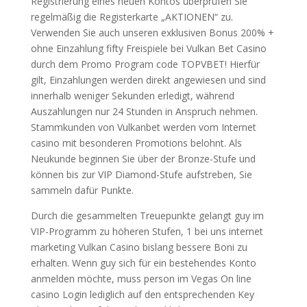
Registrierung eines neuen Kontos überprüfen Sie
regelmäßig die Registerkarte „AKTIONEN“ zu.
Verwenden Sie auch unseren exklusiven Bonus 200% +
ohne Einzahlung fifty Freispiele bei Vulkan Bet Casino
durch dem Promo Program code TOPVBET! Hierfür
gilt, Einzahlungen werden direkt angewiesen und sind
innerhalb weniger Sekunden erledigt, während
Auszahlungen nur 24 Stunden in Anspruch nehmen.
Stammkunden von Vulkanbet werden vom Internet
casino mit besonderen Promotions belohnt. Als
Neukunde beginnen Sie über der Bronze-Stufe und
können bis zur VIP Diamond-Stufe aufstreben, Sie
sammeln dafür Punkte.
Durch die gesammelten Treuepunkte gelangt guy im
VIP-Programm zu höheren Stufen, 1 bei uns internet
marketing Vulkan Casino bislang bessere Boni zu
erhalten. Wenn guy sich für ein bestehendes Konto
anmelden möchte, muss person im Vegas On line
casino Login lediglich auf den entsprechenden Key