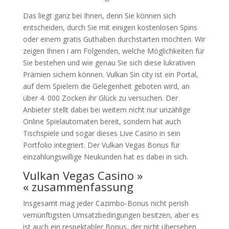
Das liegt ganz bei Ihnen, denn Sie können sich
entscheiden, durch Sie mit einigen kostenlosen Spins
oder einem gratis Guthaben durchstarten möchten. Wir
zeigen Ihnen i am Folgenden, welche Möglichkeiten für
Sie bestehen und wie genau Sie sich diese lukrativen
Prämien sichern können. Vulkan Sin city ist ein Portal,
auf dem Spielern die Gelegenheit geboten wird, an
über 4. 000 Zocken ihr Glück zu versuchen. Der
Anbieter stellt dabei bei weitem nicht nur unzählige
Online Spielautomaten bereit, sondern hat auch
Tischspiele und sogar dieses Live Casino in sein
Portfolio integriert. Der Vulkan Vegas Bonus für
einzahlungswillige Neukunden hat es dabei in sich.
Vulkan Vegas Casino »
« zusammenfassung
Insgesamt mag jeder Cazimbo-Bonus nicht perish
vernünftigsten Umsatzbedingungen besitzen, aber es
ist auch ein respektabler Bonus, der nicht übersehen