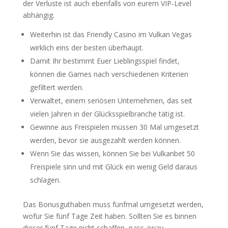
der Verluste ist auch ebenfalls von eurem VIP-Level
abhängig.
Weiterhin ist das Friendly Casino im Vulkan Vegas
wirklich eins der besten überhaupt.
Damit Ihr bestimmt Euer Lieblingsspiel findet,
können die Games nach verschiedenen Kriterien
gefiltert werden.
Verwaltet, einem seriösen Unternehmen, das seit
vielen Jahren in der Glücksspielbranche tätig ist.
Gewinne aus Freispielen müssen 30 Mal umgesetzt
werden, bevor sie ausgezahlt werden können.
Wenn Sie das wissen, können Sie bei Vulkanbet 50
Freispiele sinn und mit Glück ein wenig Geld daraus
schlagen.
Das Bonusguthaben muss fünfmal umgesetzt werden,
wofür Sie fünf Tage Zeit haben. Sollten Sie es binnen
dieser fünf Tage nicht schaffen, pass away