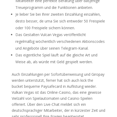
Mitarbeiter eine perfekte Beratung über dasjenige
Treueprogramm und die Funktionen anbieten.
Je lieber Sie bei Ihrer zweiten Einzahlung einzahlen,
desto besser, de uma Sie sich entweder 50 Freispiele
oder 100 Freispiele sichern können.
Das Gestalten Vulcan Vegas veröffentlicht
regelmäßig wöchentlich verschiedenen Aktionscodes
und Angebote über seinen Telegram-Kanal.
Das eigentliche Spiel läuft auf die gleiche Art und
Weise ab, als würde mit Geld gespielt werden.
Auch Einzahlungen per Sofortüberweisung und Giropay
werden unterstützt, ferner hat sich auch kick the
bucket bequeme Paysafecard in Auflistung wieder.
Vulkan Vegas ist das Online-Casino, das eine gewisse
Vielzahl von Spielautomaten und Casino-Spielen
offeriert. Über den Live-Chat meldet sich ein
deutschsprachiger Mitarbeiter, der in kürzester Zeit und
sehr professionell Ihre Fragen beantwortet.