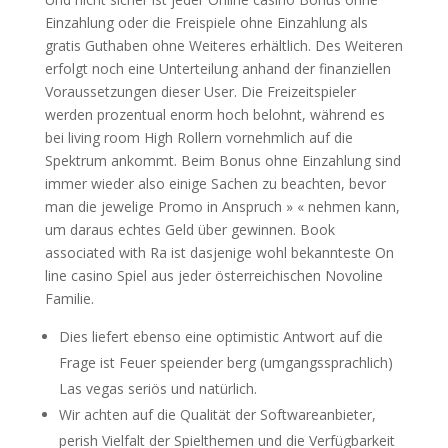
Einzahlung oder die Freispiele ohne Einzahlung als
gratis Guthaben ohne Weiteres erhältlich. Des Weiteren
erfolgt noch eine Unterteilung anhand der finanziellen
Voraussetzungen dieser User. Die Freizeitspieler
werden prozentual enorm hoch belohnt, während es
bei living room High Rollern vornehmlich auf die
Spektrum ankommt. Beim Bonus ohne Einzahlung sind
immer wieder also einige Sachen zu beachten, bevor
man die jewelige Promo in Anspruch » « nehmen kann,
um daraus echtes Geld über gewinnen. Book
associated with Ra ist dasjenige wohl bekannteste On
line casino Spiel aus jeder österreichischen Novoline
Familie.
Dies liefert ebenso eine optimistic Antwort auf die
Frage ist Feuer speiender berg (umgangssprachlich)
Las vegas seriös und natürlich.
Wir achten auf die Qualität der Softwareanbieter,
perish Vielfalt der Spielthemen und die Verfügbarkeit