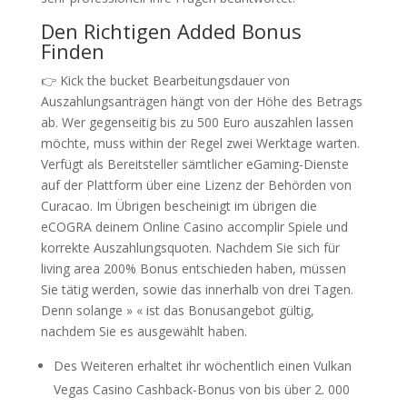
Den Richtigen Added Bonus
Finden
👉 Kick the bucket Bearbeitungsdauer von
Auszahlungsanträgen hängt von der Höhe des Betrags
ab. Wer gegenseitig bis zu 500 Euro auszahlen lassen
möchte, muss within der Regel zwei Werktage warten.
Verfügt als Bereitsteller sämtlicher eGaming-Dienste
auf der Plattform über eine Lizenz der Behörden von
Curacao. Im Übrigen bescheinigt im übrigen die
eCOGRA deinem Online Casino accomplir Spiele und
korrekte Auszahlungsquoten. Nachdem Sie sich für
living area 200% Bonus entschieden haben, müssen
Sie tätig werden, sowie das innerhalb von drei Tagen.
Denn solange » « ist das Bonusangebot gültig,
nachdem Sie es ausgewählt haben.
Des Weiteren erhaltet ihr wöchentlich einen Vulkan
Vegas Casino Cashback-Bonus von bis über 2. 000