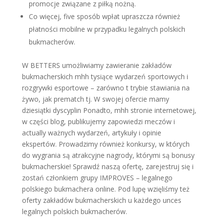
promocje związane z piłką nożną.
Co więcej, five sposób wpłat upraszcza również
płatności mobilne w przypadku legalnych polskich
bukmacherów.
W BETTERS umożliwiamy zawieranie zakładów
bukmacherskich mhh tysiące wydarzeń sportowych i
rozgrywki esportowe – zarówno t trybie stawiania na
żywo, jak prematch tj. W swojej ofercie mamy
dziesiątki dyscyplin Ponadto, mhh stronie internetowej,
w części blog, publikujemy zapowiedzi meczów i
actually ważnych wydarzeń, artykuły i opinie
ekspertów. Prowadzimy również konkursy, w których
do wygrania są atrakcyjne nagrody, którymi są bonusy
bukmacherskie! Sprawdź naszą ofertę, zarejestruj się i
zostań członkiem grupy IMPROVES – legalnego
polskiego bukmachera online. Pod lupę wzięliśmy też
oferty zakładów bukmacherskich u każdego unces
legalnych polskich bukmacherów.