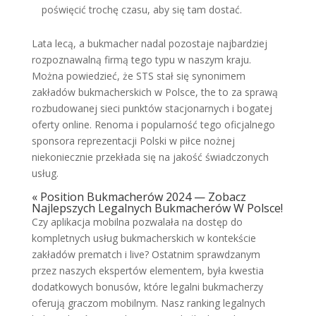
poświęcić trochę czasu, aby się tam dostać.
Lata lecą, a bukmacher nadal pozostaje najbardziej
rozpoznawalną firmą tego typu w naszym kraju.
Można powiedzieć, że STS stał się synonimem
zakładów bukmacherskich w Polsce, the to za sprawą
rozbudowanej sieci punktów stacjonarnych i bogatej
oferty online. Renoma i popularność tego oficjalnego
sponsora reprezentacji Polski w piłce nożnej
niekoniecznie przekłada się na jakość świadczonych
usług.
« Position Bukmacherów 2024 — Zobacz
Najlepszych Legalnych Bukmacherów W Polsce!
Czy aplikacja mobilna pozwalała na dostęp do
kompletnych usług bukmacherskich w kontekście
zakładów prematch i live? Ostatnim sprawdzanym
przez naszych ekspertów elementem, była kwestia
dodatkowych bonusów, które legalni bukmacherzy
oferują graczom mobilnym. Nasz ranking legalnych