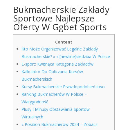
Bukmacherskie Zakłady
Sportowe Najlepsze
Oferty W Ggbet Sports
Content
Kto Może Organizować Legalne Zakłady
Bukmacherskie? » « [newline]siedziba W Polsce
E-sport: Kwitnąca Kategoria Zakładów
Kalkulator Do Obliczania Kursów
Bukmacherskich
Kursy Bukmacherskie Prawdopodobieństwo
Ranking Bukmacherów W Polsce –
Wiarygodność
Plusy I Minusy Obstawiania Sportów
Wirtualnych
« Position Bukmacherów 2024 – Zobacz