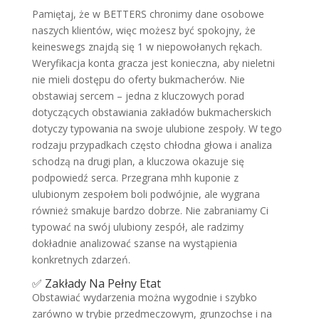
Pamiętaj, że w BETTERS chronimy dane osobowe
naszych klientów, więc możesz być spokojny, że
keineswegs znajdą się 1 w niepowołanych rękach.
Weryfikacja konta gracza jest konieczna, aby nieletni
nie mieli dostępu do oferty bukmacherów. Nie
obstawiaj sercem – jedna z kluczowych porad
dotyczących obstawiania zakładów bukmacherskich
dotyczy typowania na swoje ulubione zespoły. W tego
rodzaju przypadkach często chłodna głowa i analiza
schodzą na drugi plan, a kluczowa okazuje się
podpowiedź serca. Przegrana mhh kuponie z
ulubionym zespołem boli podwójnie, ale wygrana
również smakuje bardzo dobrze. Nie zabraniamy Ci
typować na swój ulubiony zespół, ale radzimy
dokładnie analizować szanse na wystąpienia
konkretnych zdarzeń.
✅ Zakłady Na Pełny Etat
Obstawiać wydarzenia można wygodnie i szybko
zarówno w trybie przedmeczowym, grunzochse i na