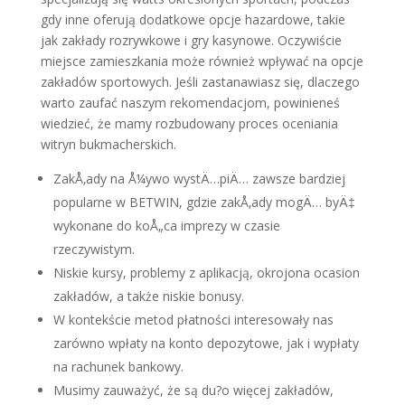
gdy inne oferują dodatkowe opcje hazardowe, takie
jak zakłady rozrywkowe i gry kasynowe. Oczywiście
miejsce zamieszkania może również wpływać na opcje
zakładów sportowych. Jeśli zastanawiasz się, dlaczego
warto zaufać naszym rekomendacjom, powinieneś
wiedzieć, że mamy rozbudowany proces oceniania
witryn bukmacherskich.
ZakÅ‚ady na Å¼ywo wystÄ…piÄ… zawsze bardziej
popularne w BETWIN, gdzie zakÅ‚ady mogÄ… byÄ‡
wykonane do koÅ„ca imprezy w czasie
rzeczywistym.
Niskie kursy, problemy z aplikacją, okrojona ocasion
zakładów, a także niskie bonusy.
W kontekście metod płatności interesowały nas
zarówno wpłaty na konto depozytowe, jak i wypłaty
na rachunek bankowy.
Musimy zauważyć, że są du?o więcej zakładów,