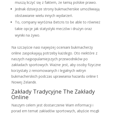
muszą liczyć się z faktem, że łamią polskie prawo.
Jednak dzisiejsze strony bukmacherskie umożliwiają
obstawianie wielu innych wydarzeń.
To, company wyróżnia Betcris to be able to również
takie opcje jak statystyki meczów i drużyn oraz
wyniki na żywo.
Na szczęście nasi najwyżej oceniani bukmacherzy
online zaspokajają potrzeby każdego. Oto niektóre z
naszych najpopularniejszych przewodników po
zakładach sportowych. Ważne jest, aby osoby fizyczne
korzystały z renomowanych i legalnych witryn
bukmacherskich podczas uprawiania hazardu online t
Nowej Zelandii.
Zakłady Tradycyjne The Zakłady
Online
Naszym celem jest dostarczenie Wam informacji i
porad em temat zakładów sportowych, abyście mogli