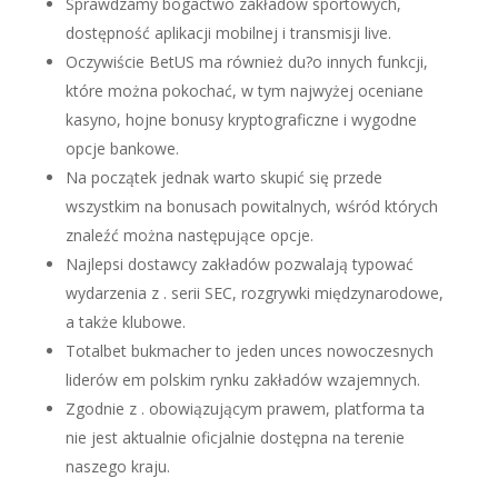
Sprawdzamy bogactwo zakładów sportowych,
dostępność aplikacji mobilnej i transmisji live.
Oczywiście BetUS ma również du?o innych funkcji,
które można pokochać, w tym najwyżej oceniane
kasyno, hojne bonusy kryptograficzne i wygodne
opcje bankowe.
Na początek jednak warto skupić się przede
wszystkim na bonusach powitalnych, wśród których
znaleźć można następujące opcje.
Najlepsi dostawcy zakładów pozwalają typować
wydarzenia z . serii SEC, rozgrywki międzynarodowe,
a także klubowe.
Totalbet bukmacher to jeden unces nowoczesnych
liderów em polskim rynku zakładów wzajemnych.
Zgodnie z . obowiązującym prawem, platforma ta
nie jest aktualnie oficjalnie dostępna na terenie
naszego kraju.