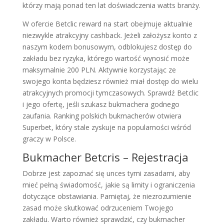
którzy mają ponad ten lat doświadczenia watts branży.
W ofercie Betclic reward na start obejmuje aktualnie
niezwykle atrakcyjny cashback. Jeżeli założysz konto z
naszym kodem bonusowym, odblokujesz dostęp do
zakładu bez ryzyka, którego wartość wynosić może
maksymalnie 200 PLN. Aktywnie korzystając ze
swojego konta będziesz również miał dostęp do wielu
atrakcyjnych promocji tymczasowych. Sprawdź Betclic
i jego ofertę, jeśli szukasz bukmachera godnego
zaufania. Ranking polskich bukmacherów otwiera
Superbet, który stale zyskuje na popularności wśród
graczy w Polsce.
Bukmacher Betcris – Rejestracja
Dobrze jest zapoznać się unces tymi zasadami, aby
mieć pełną świadomość, jakie są limity i ograniczenia
dotyczące obstawiania. Pamiętaj, że niezrozumienie
zasad może skutkować odrzuceniem Twojego
zakładu. Warto również sprawdzić, czy bukmacher