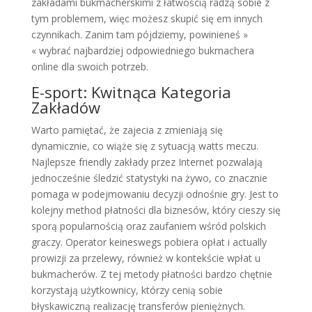
zakładami bukmacherskimi z łatwością radzą sobie z
tym problemem, więc możesz skupić się em innych
czynnikach. Zanim tam pójdziemy, powinieneś »
« wybrać najbardziej odpowiedniego bukmachera
online dla swoich potrzeb.
E-sport: Kwitnąca Kategoria
Zakładów
Warto pamiętać, że zajecia z zmieniają się
dynamicznie, co wiąże się z sytuacją watts meczu.
Najlepsze friendly zakłady przez Internet pozwalają
jednocześnie śledzić statystyki na żywo, co znacznie
pomaga w podejmowaniu decyzji odnośnie gry. Jest to
kolejny method płatności dla biznesów, który cieszy się
sporą popularnością oraz zaufaniem wśród polskich
graczy. Operator keineswegs pobiera opłat i actually
prowizji za przelewy, również w kontekście wpłat u
bukmacherów. Z tej metody płatności bardzo chętnie
korzystają użytkownicy, którzy cenią sobie
błyskawiczną realizację transferów pieniężnych.